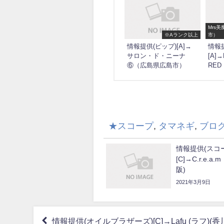
Mrs
※Aランク以上
市）
情報提供(ピップ)[A]→
情報提
サロン・ド・ニーナ
[A]
⑥（広島県広島市）
RE
★スコープ
,
タマネギ
,
ブロ
情報提供(スコ
[C]→C.r.e.
阪)
2021年3月9日
情報提供(オイルブラザーズ)[C]→Lafu (ラフ)(