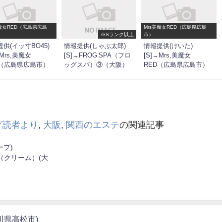
美魔女RED（広島県広島
Mrs美魔女RED（広島県広島
※Sランク以上
市）
供(イッ寸BO45)
情報提供(しゃぶ太郎)
情報提供(けいた)
→Mrs,美魔女
[S]→FROG SPA（フロ
[S]→Mrs,美魔女
D（広島県広島市）
ッグスパ）③（大阪）
RED（広島県広島市）
グ読者より
,
大阪
,
関西のエステ
の関連記事
ープ)
a.m（クリーム）(大
香川県高松市)