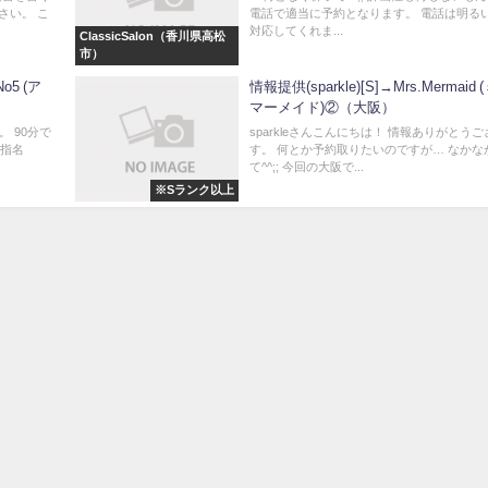
さい。 こ
電話で適当に予約となります。 電話は明る
対応してくれま...
ClassicSalon（香川県高松
市）
o5 (ア
情報提供(sparkle)[S]→Mrs.Mermaid
マーメイド)②（大阪）
 90分で
sparkleさんこんにちは！ 情報ありがとう
別指名
す。 何とか予約取りたいのですが… なかな
て^^;; 今回の大阪で...
※Sランク以上