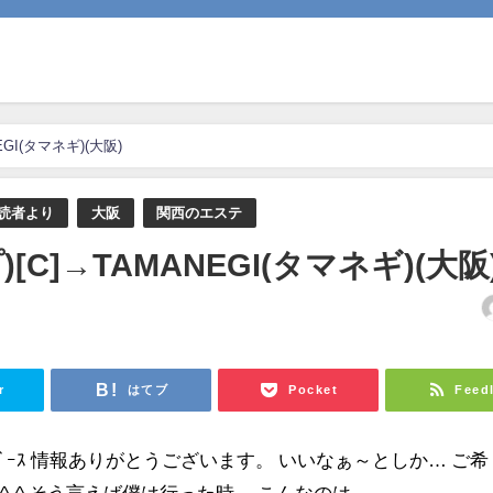
GI(タマネギ)(大阪)
読者より
大阪
関西のエステ
C]→TAMANEGI(タマネギ)(大阪
日
r
はてブ
Pocket
Feed
ﾉｵﾊﾂﾃﾞｰｽ 情報ありがとうございます。 いいなぁ～としか… ご希
-^ そう言えば僕は行った時… こんなのは