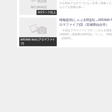
のも初めてなのでつたない文章ご容赦くだ
ちらでも投稿の多い...
※Sランク以上
情報提供(しゃぶ太郎)[A]→AROMA N
ロマファイブ)③（宮城県仙台市）
今回はアロマファイブの〇〇さんを指名。
14000円（指名料1000円込）でした。 特
（2000円...
AROMA No5 (アロマファイ
ブ)