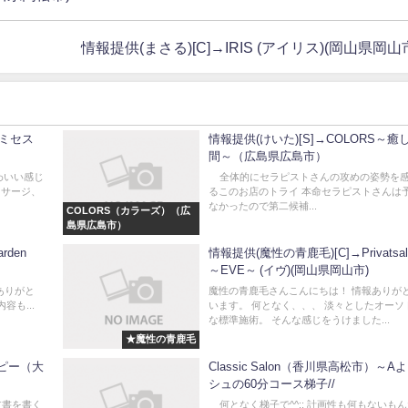
情報提供(まさる)[C]→IRIS (アイリス)(岡山県岡山
 〜ミセス
情報提供(けいた)[S]→COLORS～癒
間～（広島県広島市）
わいい感じ
全体的にセラピストさんの攻めの姿勢を
ッサージ、
るこのお店のトライ 本命セラピストさんは
なかったので第二候補...
COLORS（カラーズ）（広
島県広島市）
rden
情報提供(魔性の青鹿毛)[C]→Privatsal
～EVE～ (イヴ)(岡山県岡山市)
情報ありがと
魔性の青鹿毛さんこんにちは！ 情報ありが
容も...
います。 何となく、、、 淡々としたオーソ
な標準施術。 そんな感じをうけました...
★魔性の青鹿毛
ラピー（大
Classic Salon（香川県高松市）～A
シュの60分コース梯子//
文書を書く
何となく梯子で^^;; 計画性も何もないも