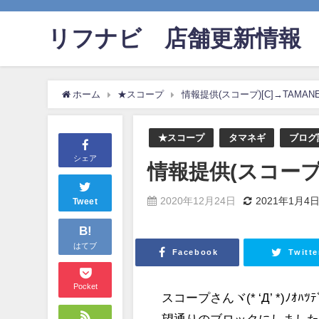
リフナビ®店舗更新情報
ホーム
★スコープ
情報提供(スコープ)[C]→TAMANE
★スコープ
タマネギ
ブログ
シェア
情報提供(スコープ)[
2020年12月24日
2021年1月4
Tweet
B!
はてブ
Facebook
Twitte
Pocket
スコープさんヾ(* ‘Д’ *)
望通りのブロックにしました^