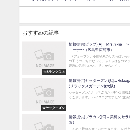
おすすめの記事
情報提供(ピップ)[A]→Mrs.ni-na
ニーナ〜（広島県広島市）
ドアオープン、小動物系のリスっぽいか
の子 うつぶせになって、ふくらはぎのマ
普通に気持ちいい。 そこからオイ...
※Bランク以上
情報提供(ヤッターズン)[C]→Relaxga
(リラックスガーデン)(大阪)
ヤッターズンさんヾ(* ‘Д’ *)ﾉｵﾊﾂﾃﾞｰｽ 
うございます。 ハイスコアですね^-^ 施術内
★ヤッターズン
情報提供(ブラカマ)[C]→美魔女セ
阪）
初めて投稿させていただきます。 レポ