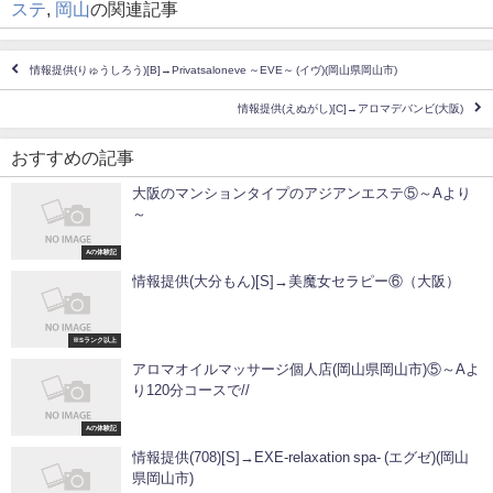
ステ
,
岡山
の関連記事
情報提供(りゅうしろう)[B]→Privatsaloneve ～EVE～ (イヴ)(岡山県岡山市)
情報提供(えぬがし)[C]→アロマデバンビ(大阪)
おすすめの記事
大阪のマンションタイプのアジアンエステ⑤～Aより
～
Aの体験記
情報提供(大分もん)[S]→美魔女セラピー⑥（大阪）
※Sランク以上
アロマオイルマッサージ個人店(岡山県岡山市)⑤～Aよ
り120分コースで//
Aの体験記
情報提供(708)[S]→EXE-relaxation spa- (エグゼ)(岡山
県岡山市)