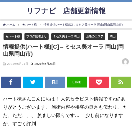
リフナビ®店舗更新情報
ホーム
★ハート様
情報提供(ハート様)[C]→ミセス美オーラ 岡山(岡山県岡山市)
★ハート様
ブログ読者より
ミセス美オーラ岡山
山陽のエステ
岡山
情報提供(ハート様)[C]→ミセス美オーラ 岡山(岡
山県岡山市)
2021年5月21日
2021年5月24日
LINE
ハート様さんこんにちは！ 人気セラピスト情報ですね// あ
りがとうございます。 施術内容や接客の良さも伝わり、 た
だ、ただ、、、 羨ましい限りです… 少し前になります
が、すごく評判