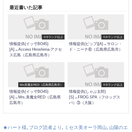
最近書いた記事
※Sランク以上
※Aランク以上
情報提供(イッ寸BO45)
情報提供(ピップ)[A]→サロン・
[A]→Access Hiroshima-アクセ
ド・ニーナ⑥（広島県広島市）
ス広島（広島県広島市）
Mrs美魔女RED（広島県広島市）
※Sランク以上
情報提供(イッ寸BO45)
情報提供(しゃぶ太郎)
[A]→Mrs,美魔女RED（広島県
[S]→FROG SPA（フロッグス
広島市）
パ）③（大阪）
★ハート様
,
ブログ読者より
,
ミセス美オーラ岡山
,
山陽のエ