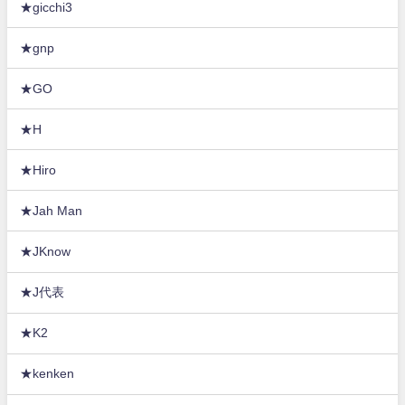
★gicchi3
★gnp
★GO
★H
★Hiro
★Jah Man
★JKnow
★J代表
★K2
★kenken