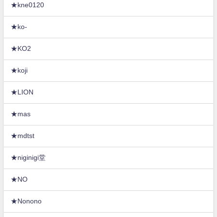
★kne0120
★ko-
★KO2
★koji
★LION
★mas
★mdtst
★niginigi堂
★NO
★Nonono