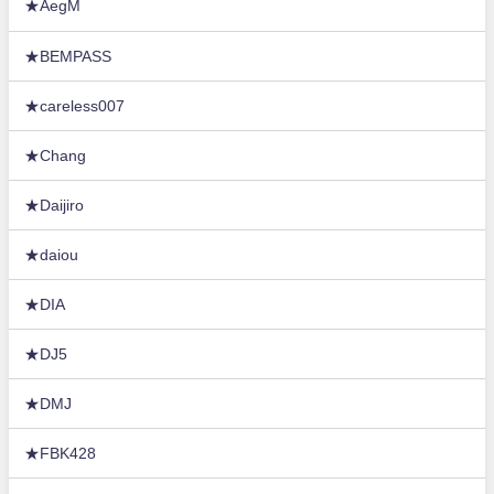
★AegM
★BEMPASS
★careless007
★Chang
★Daijiro
★daiou
★DIA
★DJ5
★DMJ
★FBK428