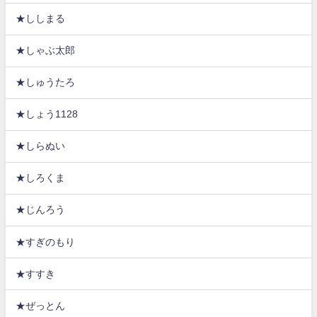
★ししまる
★しゃぶ太郎
★しゅうたろ
★しょう1128
★しらぬい
★しろくま
★じんろう
★すぎのもり
★すすき
★ぜっとん