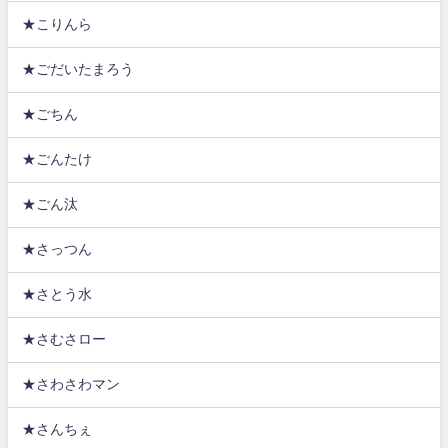
★こりんら
★ごだいたまろう
★ごちん
★ごんたけ
★ごん汰
★さっつん
★さとう水
★さむさロー
★さわさわマン
★さんちぇ