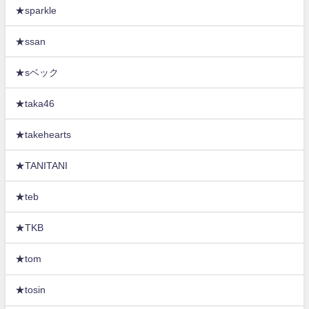
★sparkle
★ssan
★sベック
★taka46
★takehearts
★TANITANI
★teb
★TKB
★tom
★tosin