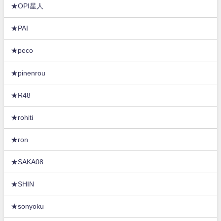
★OPI星人
★PAI
★peco
★pinenrou
★R48
★rohiti
★ron
★SAKA08
★SHIN
★sonyoku