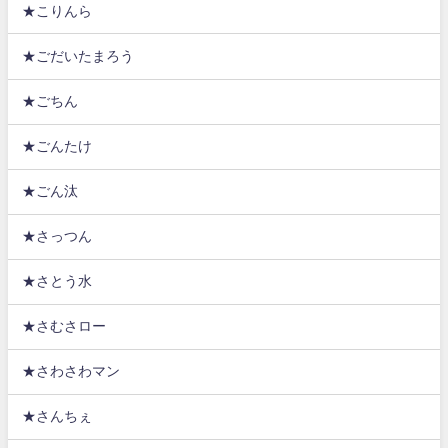
★こりんら
★ごだいたまろう
★ごちん
★ごんたけ
★ごん汰
★さっつん
★さとう水
★さむさロー
★さわさわマン
★さんちぇ