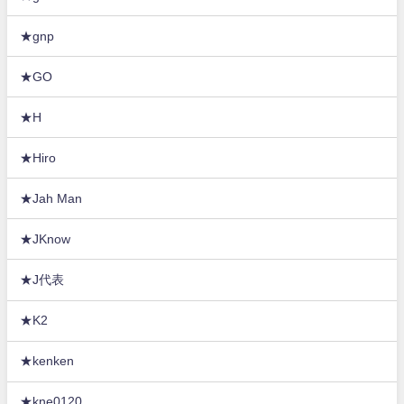
★gnp
★GO
★H
★Hiro
★Jah Man
★JKnow
★J代表
★K2
★kenken
★kne0120