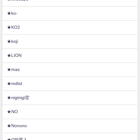
★ko-
★KO2
★koji
★LION
★mas
★mdtst
★niginigi堂
★NO
★Nonono
★OPI星人