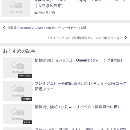
（広島県広島市）
2026年5月27日
情報提供(sparkle)[S]→Wife Therapy (ワイフセラピー)（大阪）
トライアングル②（香川県高松市）～Aより90分コース～
おすすめの記事
情報提供(ジョジョ)[C]→Queen’s (クイーンズ)(大阪)
※Bランク以上
プレミアムピーチ(岡山県岡山市)～Aより～60分コース
新規フリー
Aの体験記
情報提供(あらた)[C]→エリザベス（愛媛県松山市）
★あらた
某サロン(香川県) ⑧～Aより～90分、これぞリアル0距