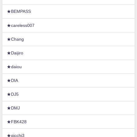
★BEMPASS
★careless007
★Chang
★Daijiro
★daiou
★DIA
★DJ5
★DMJ
★FBK428
★gicchi3