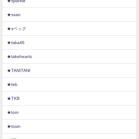
★sparkle
★ssan
★sベック
★taka46
★takehearts
★TANITANI
★teb
★TKB
★tom
★tosin