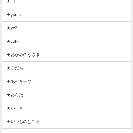
★TT
★yuu.s
★yz2
★zakk
★あかめのうさぎ
★あだち
★あっきーな
★あらた
★いっさ
★いつものところ