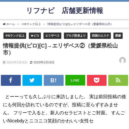
リフナビ®店舗更新情報
ホーム
※Bランク以上
情報提供(ピロ)[C]→エリザベス②（愛媛県松山市）
※Bランク以上
★ピロ
エリザベス
ブログ読者より
四国のエステ
愛媛
情報提供(ピロ)[C]→エリザベス②（愛媛県松山
市）
2023年2月16日
2023年2月16日
LINE
とーーっても久しぶりに来訪しました。 実は前回投稿の後
にも何回か訪れているのですが、投稿に至らずすみませ
ん。 フリーで入ると、新人のセラピストとご対面。 すんご
いNicebdyとニコニコ笑顔のかわいい女性セ