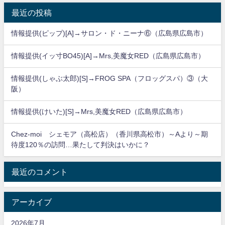
最近の投稿
情報提供(ピップ)[A]→サロン・ド・ニーナ⑥（広島県広島市）
情報提供(イッ寸BO45)[A]→Mrs,美魔女RED（広島県広島市）
情報提供(しゃぶ太郎)[S]→FROG SPA（フロッグスパ）③（大
阪）
情報提供(けいた)[S]→Mrs,美魔女RED（広島県広島市）
Chez-moi シェモア（高松店）（香川県高松市）～Aより～期
待度120％の訪問…果たして判決はいかに？
最近のコメント
アーカイブ
2026年7月