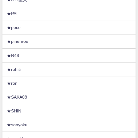
★PAI
★peco
★pinenrou
★R48
★rohiti
★ron
★SAKA08
★SHIN
★sonyoku