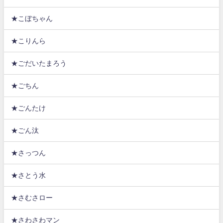
★こぼちゃん
★こりんら
★ごだいたまろう
★ごちん
★ごんたけ
★ごん汰
★さっつん
★さとう水
★さむさロー
★さわさわマン