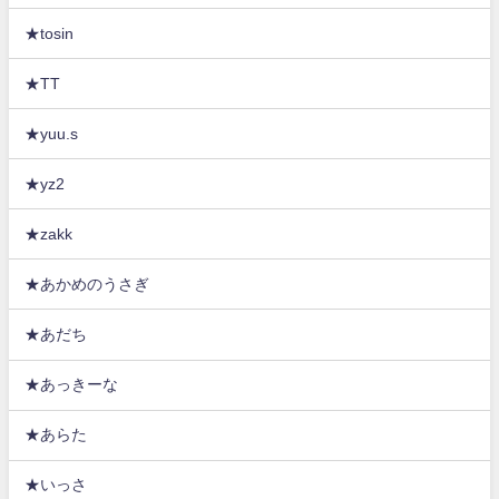
★tosin
★TT
★yuu.s
★yz2
★zakk
★あかめのうさぎ
★あだち
★あっきーな
★あらた
★いっさ