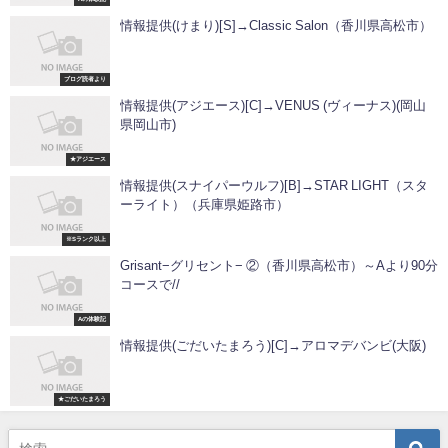
情報提供(けまり)[S]→Classic Salon（香川県高松市）
ブログ読者より
情報提供(アジエース)[C]→VENUS (ヴィーナス)(岡山
県岡山市)
★アジエース
情報提供(スナイパーウルフ)[B]→STAR LIGHT（スタ
ーライト）（兵庫県姫路市）
※Sランク以上
Grisant−グリセント− ②（香川県高松市）～Aより90分
コースで//
Aの体験記
情報提供(ごだいたまろう)[C]→アロマデバンビ(大阪)
★ごだいたまろう