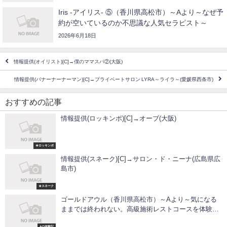
Iris -アイリス- ⑤（香川県高松市）～Aより～なぜ予
約が空いているのか不思議な人気セラピスト～
2026年6月18日
情報提供(オイリスト)[C]→僕のママスパ②(大阪)
情報提供(バナーナーナーマン)[C]→プライベートサロン LYRA～ライラ～(愛媛県西条市)
おすすめの記事
情報提供(ロッキンポ)[C]→オーブ(大阪)
★ロッキンポ
情報提供(スネーク)[C]→サロン・ド・ニーナ(広島県広
島市)
★スネーク
ゴールドアウル（香川県高松市）～Aより～気になる
ままでは終われない。高級施術レストコースを体験し
た結果…
Aの体験記