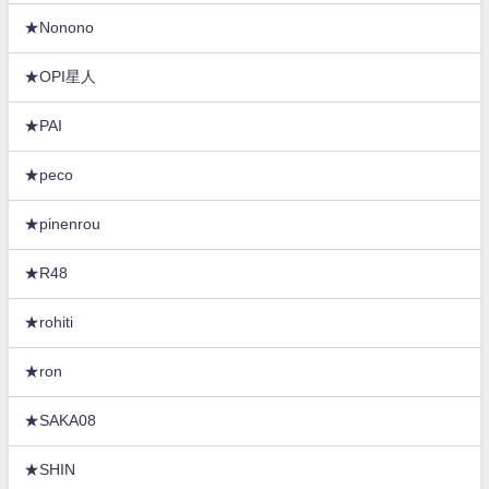
★Nonono
★OPI星人
★PAI
★peco
★pinenrou
★R48
★rohiti
★ron
★SAKA08
★SHIN