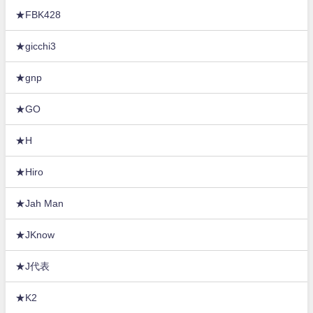
★FBK428
★gicchi3
★gnp
★GO
★H
★Hiro
★Jah Man
★JKnow
★J代表
★K2