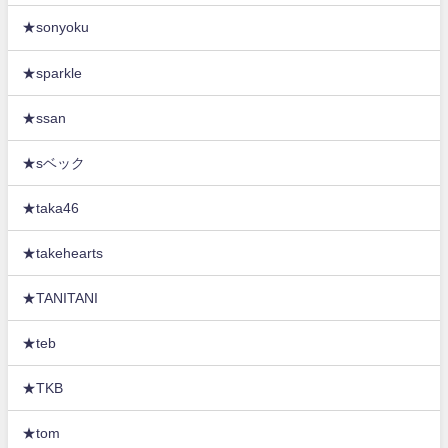
★sonyoku
★sparkle
★ssan
★sベック
★taka46
★takehearts
★TANITANI
★teb
★TKB
★tom