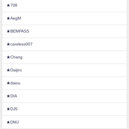
★708
★AegM
★BEMPASS
★careless007
★Chang
★Daijiro
★daiou
★DIA
★DJ5
★DMJ