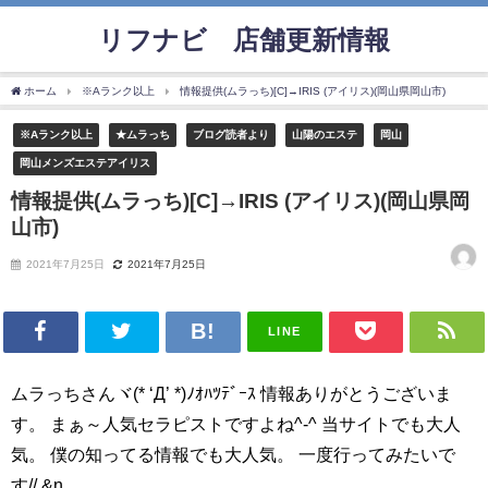
リフナビ®店舗更新情報
ホーム
※Aランク以上
情報提供(ムラっち)[C]→IRIS (アイリス)(岡山県岡山市)
※Aランク以上
★ムラっち
ブログ読者より
山陽のエステ
岡山
岡山メンズエステアイリス
情報提供(ムラっち)[C]→IRIS (アイリス)(岡山県岡
山市)
2021年7月25日
2021年7月25日
LINE
ムラっちさんヾ(* ‘Д’ *)ﾉｵﾊﾂﾃﾞｰｽ 情報ありがとうございま
す。 まぁ～人気セラピストですよね^-^ 当サイトでも大人
気。 僕の知ってる情報でも大人気。 一度行ってみたいで
す// &n