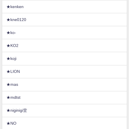
★kenken
★kne0120
★ko-
★KO2
★koji
★LION
★mas
★mdtst
★niginigi堂
★NO