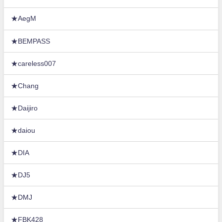
★AegM
★BEMPASS
★careless007
★Chang
★Daijiro
★daiou
★DIA
★DJ5
★DMJ
★FBK428