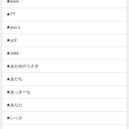
★tosin
★TT
★yuu.s
★yz2
★zakk
★あかめのうさぎ
★あだち
★あっきーな
★あらた
★いっさ