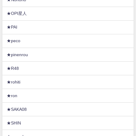
★OPI星人
★PAI
★peco
★pinenrou
★R48
★rohiti
★ron
★SAKA08
★SHIN