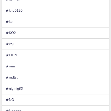
★kne0120
★ko-
★KO2
★koji
★LION
★mas
★mdtst
★niginigi堂
★NO
★Nonono