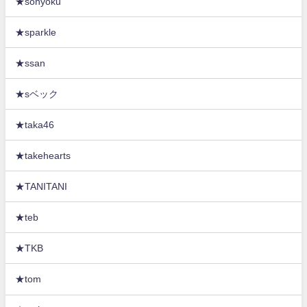
★sonyoku
★sparkle
★ssan
★sベック
★taka46
★takehearts
★TANITANI
★teb
★TKB
★tom