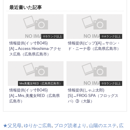
最近書いた記事
※Sランク以上
※Aランク以上
情報提供(イッ寸BO45)
情報提供(ピップ)[A]→サロン・
[A]→Access Hiroshima-アクセ
ド・ニーナ⑥（広島県広島市）
ス広島（広島県広島市）
Mrs美魔女RED（広島県広島市）
※Sランク以上
情報提供(イッ寸BO45)
情報提供(しゃぶ太郎)
[A]→Mrs,美魔女RED（広島県
[S]→FROG SPA（フロッグス
広島市）
パ）③（大阪）
★父兄母
,
ゆりかご広島
,
ブログ読者より
,
山陽のエステ
,
広