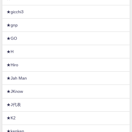
★gicchi3
★gnp
★GO
★H
★Hiro
★Jah Man
★JKnow
★J代表
★K2
★kenken