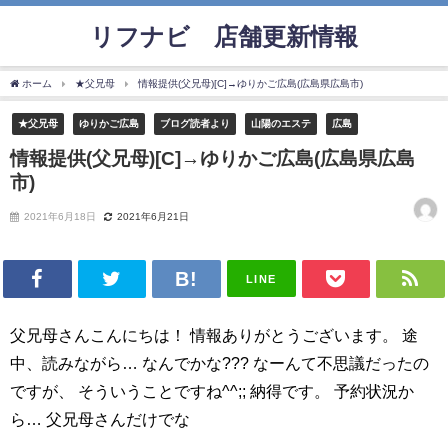
リフナビ®店舗更新情報
ホーム
★父兄母
情報提供(父兄母)[C]→ゆりかご広島(広島県広島市)
★父兄母
ゆりかご広島
ブログ読者より
山陽のエステ
広島
情報提供(父兄母)[C]→ゆりかご広島(広島県広島
市)
2021年6月18日
2021年6月21日
LINE
父兄母さんこんにちは！ 情報ありがとうございます。 途
中、読みながら… なんでかな??? なーんて不思議だったの
ですが、 そういうことですね^^;; 納得です。 予約状況か
ら… 父兄母さんだけでな