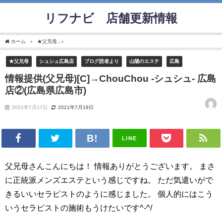
リフナビ®店舗更新情報
ホーム
★父兄母
情報提供(父兄母)[C]→ChouChou -シュシュ- 広島店②(広島県広島市)
★父兄母
シュシュ広島店
ブログ読者より
山陽のエステ
広島
情報提供(父兄母)[C]→ChouChou -シュシュ- 広島
店②(広島県広島市)
2021年7月17日
2021年7月19日
LINE
父兄母さんこんにちは！ 情報ありがとうございます。 まさ
に正統派メンズエステという感じですね。 ただ気遣いがで
きるいいセラピストのように感じました。 個人的にはこう
いうセラピストの施術もうけたいです^-^/