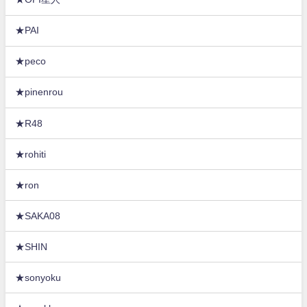
★PAI
★peco
★pinenrou
★R48
★rohiti
★ron
★SAKA08
★SHIN
★sonyoku