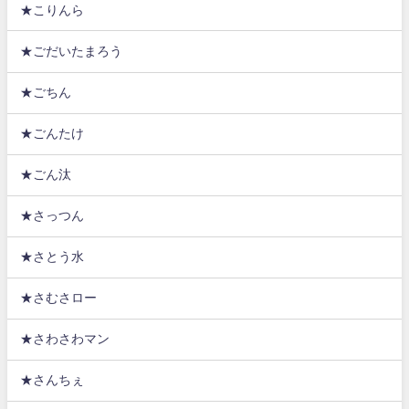
★こりんら
★ごだいたまろう
★ごちん
★ごんたけ
★ごん汰
★さっつん
★さとう水
★さむさロー
★さわさわマン
★さんちぇ