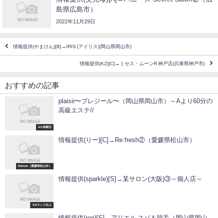
島県広島市）
2022年11月29日
情報提供(やまけん)[B]→IRIS (アイリス)(岡山県岡山市)
情報提供(K2)[C]→ミセス・ムーンR 神戸店(兵庫県神戸市)
おすすめの記事
plaisir〜プレジール〜（岡山県岡山市）～Aより60分の
高級エステ//
Aの体験記
情報提供(りー)[C]→Re:fresh②（愛媛県松山市）
Refresh（愛媛県松山市）
情報提供(sparkle)[S]→某サロン(大阪)③～個人店～
※Sランク以上
情報提供(ron)[S]→アリエル スパ＆脱毛（岡山県岡山