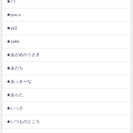
★TT
★yuu.s
★yz2
★zakk
★あかめのうさぎ
★あだち
★あっきーな
★あらた
★いっさ
★いつものところ