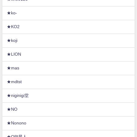
★ko-
★KO2
★koji
★LION
★mas
★mdtst
★niginigi堂
★NO
★Nonono
★OPI星人