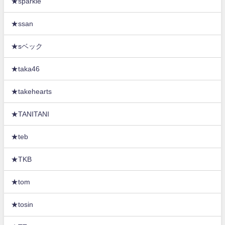
★sparkle
★ssan
★sベック
★taka46
★takehearts
★TANITANI
★teb
★TKB
★tom
★tosin