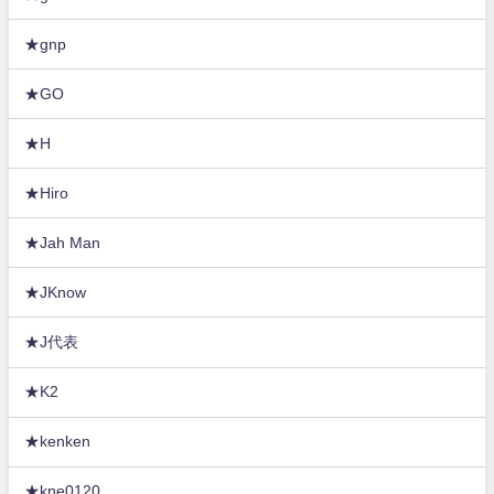
★gnp
★GO
★H
★Hiro
★Jah Man
★JKnow
★J代表
★K2
★kenken
★kne0120