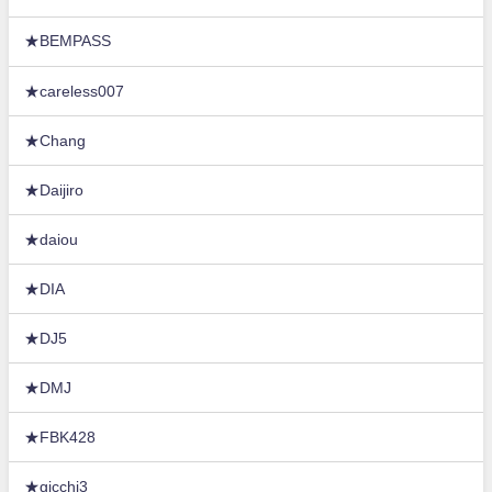
★BEMPASS
★careless007
★Chang
★Daijiro
★daiou
★DIA
★DJ5
★DMJ
★FBK428
★gicchi3