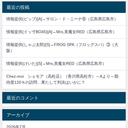
最近の投稿
情報提供(ピップ)[A]→サロン・ド・ニーナ⑥（広島県広島市）
情報提供(イッ寸BO45)[A]→Mrs,美魔女RED（広島県広島市）
情報提供(しゃぶ太郎)[S]→FROG SPA（フロッグスパ）③（大
阪）
情報提供(けいた)[S]→Mrs,美魔女RED（広島県広島市）
Chez-moi シェモア（高松店）（香川県高松市）～Aより～期
待度120％の訪問…果たして判決はいかに？
最近のコメント
アーカイブ
2026年7月