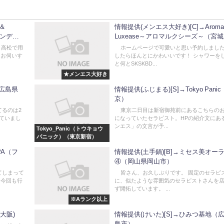
y＆
情報提供(メンエス大好き)[C]→Aroma
ダンディ
Luxease～アロマルクシーズ～（宮
市）
。高松で用
ホームページで可愛いと思い予約しました
にお伺いす
したらほんとにかわいいです！ シャワーを
と何とSKSKBD...
★メンエス大好き
（広島県
情報提供(ふじまる)[S]→Tokyo Pani
京）
るのは2
東京二日目は新宿御苑前にあるこちらのお
していまし
になっていたセラピスト。HPの紹介文にあ
ンエス」の文言が予...
Tokyo_Panic（トウキョウ
パニック）（東京新宿）
PA（フ
情報提供(土手鍋)[B]→ミセス美オーラ
④（岡山県岡山市）
てしまって
皆さん、お久しぶりです。 固定のセラピ
 今回も行
に、似たような雰囲気のセラピストさんを
ず開拓しています。 ...
※Aランク以上
大阪)
情報提供(けいた)[S]→ひみつ基地（
島市）