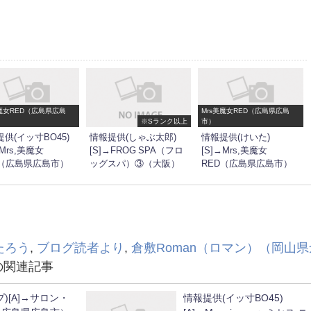
美魔女RED（広島県広島
Mrs美魔女RED（広島県広島
※Sランク以上
市）
供(イッ寸BO45)
情報提供(しゃぶ太郎)
情報提供(けいた)
→Mrs,美魔女
[S]→FROG SPA（フロ
[S]→Mrs,美魔女
D（広島県広島市）
ッグスパ）③（大阪）
RED（広島県広島市）
たろう
,
ブログ読者より
,
倉敷Roman（ロマン）（岡山県
の関連記事
)[A]→サロン・
情報提供(イッ寸BO45)