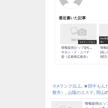
最近書いた記事
Mrs
※Aランク以上
市）
情報提供(ピップ)[A]→
情報提
サロン・ド・ニーナ
[A]
⑥（広島県広島市）
RE
※Aランク以上
,
★田中もん
敷市）
,
山陽のエステ
,
岡山
情報提供(ピップ