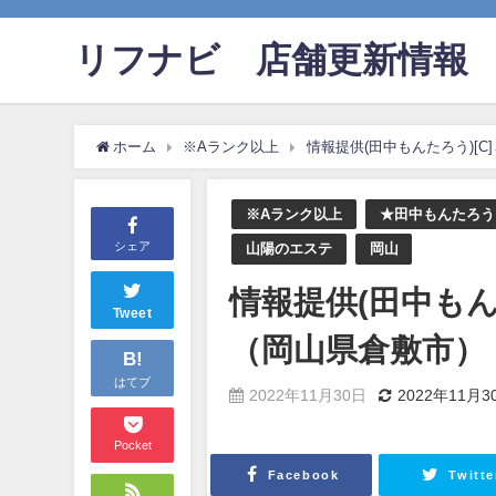
リフナビ®店舗更新情報
ホーム
※Aランク以上
情報提供(田中もんたろう)[C
※Aランク以上
★田中もんたろう
シェア
山陽のエステ
岡山
情報提供(田中もんた
Tweet
（岡山県倉敷市）
B!
はてブ
2022年11月30日
2022年11月3
Pocket
Facebook
Twitte