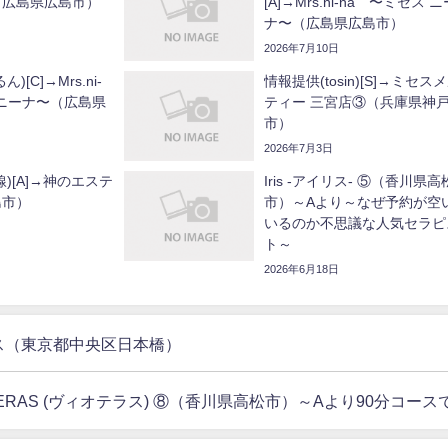
（広島県広島市）
[A]→Mrs.ni-na 〜ミセス ニ
ナ〜（広島県広島市）
2026年7月10日
[C]→Mrs.ni-
情報提供(tosin)[S]→ミセス
 ニーナ〜（広島県
ティー 三宮店③（兵庫県神
市）
2026年7月3日
)[A]→神のエステ
Iris -アイリス- ⑤（香川県高
島市）
市）～Aより～なぜ予約が空
いるのか不思議な人気セラピ
ト～
2026年6月18日
ウス（東京都中央区日本橋）
TERAS (ヴィオテラス) ⑧（香川県高松市）～Aより90分コースで