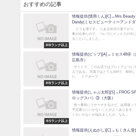
おすすめの記事
情報提供(慣用くん)[C]→Mrs.Beaut
Dandy(ミセスビューティーアンド
ー)②（香川県高松市）
どうも僕です。 とある休日の昼下がり
事が出来たので、 ついでにメンエスの方
ることにしました。...
※Bランク以上
情報提供(ピップ)[A]→ミセス48④
広島市）
サイトで、このお店ではプレミアとついて
人である。 写真ではとてもS94で、期待
た。 ドアオープ...
※Bランク以上
情報提供(しゃぶ太郎)[S]→FROG S
ロッグスパ）③（大阪）
色々事前にリサーチするけど、結局迷っ
予定通りにいかないことがよくあります。
くかいかないか悩みましたが、なん...
※Sランク以上
情報提供(えぬがし)[C]→もくきん堂(