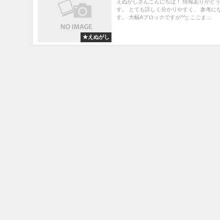
えぬがしさんこんにちは！ 情報ありがと
す。 とても詳しく分かりやすく、 参考に
す。 大幅Aブロックですが^^;; ここま...
★えぬがし