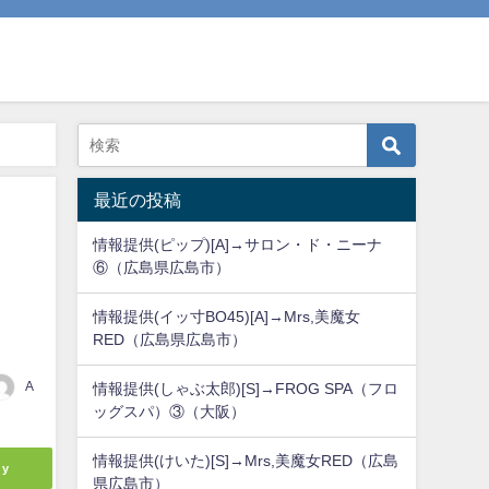
最近の投稿
情報提供(ピップ)[A]→サロン・ド・ニーナ
⑥（広島県広島市）
情報提供(イッ寸BO45)[A]→Mrs,美魔女
RED（広島県広島市）
A
情報提供(しゃぶ太郎)[S]→FROG SPA（フロ
ッグスパ）③（大阪）
情報提供(けいた)[S]→Mrs,美魔女RED（広島
ly
県広島市）