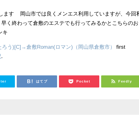
します 岡山市では良くメンエス利用していますが、今回
り早く終わって倉敷のエステでも行ってみるかとこちらのお
ンキ
ろう)[C]→倉敷Roman(ロマン)（岡山県倉敷市）
first
記
.
tter
はてブ
Pocket
Feedly