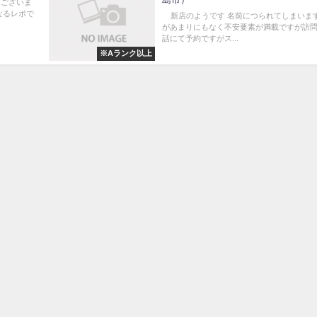
うございま
なるレポで
新店のようです 名前につられてしまいます
があまりにもなく不安要素が満載ですが訪問
話にて予約ですがス...
※Aランク以上