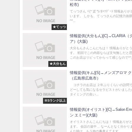
松市)
てっつさんヾ(* ‘Д’ *)ﾉｵﾊﾂﾃﾞｰｽ 情報あ
います。 しかも、てっつさんの記憶力抜
^^...
★てっつ
情報提供(大分もん)[C]→CLARIA
ア）(大阪)
大分もんさんこんにちは！ 情報ありがと
す。 初回でこの内容ならば文句無しだと
このお店はリピってからって感じなので^^;.
★大分もん
情報提供(キム)[S]→メンズアロマ 
（広島県広島市）
コチラのお店は ２年ぶりくらいの訪問
どーしても気になるセラピストがいました
タイミングの良い...
※Sランク以上
情報提供(オイリスト)[C]→Salon E
ン エミー)(大阪)
オイリストさんこんにちは！ 情報ありが
ます。 会話の途中… なーんとなく分かり
んな時は、もう他の事考えてます...