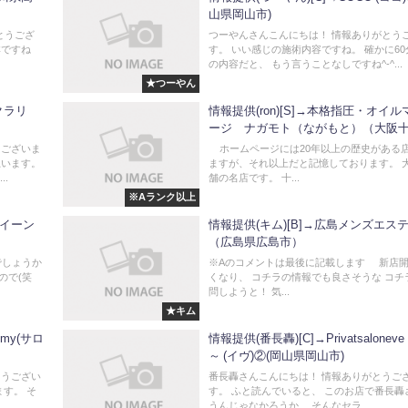
山県岡山市)
りがとうござ
つーやんさんこんにちは！ 情報ありがとう
群ですね
す。 いい感じの施術内容ですね。 確かに6
の内容だと、 もう言うことなしですね^-^...
★つーやん
（クラリ
情報提供(ron)[S]→本格指圧・オイ
ージ ナガモト（ながもと）（大阪
うございま
ホームページには20年以上の歴史がある
思います。
ますが、それ以上だと記憶しております。 
..
舗の名店です。 十...
※Aランク以上
クイーン
情報提供(キム)[B]→広島メンズエス
（広島県広島市）
でしょうか
※Aのコメントは最後に記載します 新店
ので(笑
くなり、 コチラの情報でも良さそうな コチ
問しようと！ 気...
★キム
mmy(サロ
情報提供(番長轟)[C]→Privatsaloneve
～ (イヴ)②(岡山県岡山市)
とうござい
番長轟さんこんにちは！ 情報ありがとうご
ます。 そ
す。 ふと読んでいると、 このお店で番長轟
うんじゃなかろうか… そんなセラ...