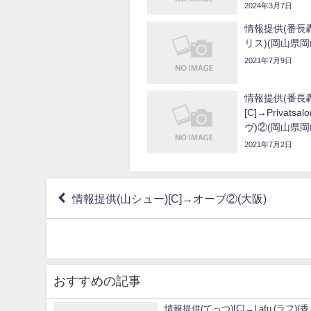
2024年3月7日
情報提供(番長轟)
リス)(岡山県岡
2021年7月9日
情報提供(番長
[C]→Privatsa
ヴ)②(岡山県岡
2021年7月2日
情報提供(山シュー)[C]→オーブ②(大阪)
おすすめの記事
情報提供(てっつ)[C]→Lafu (ラフ)(