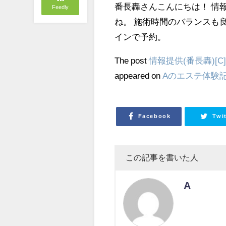
番長轟さんこんにちは！ 情
Feedly
ね。 施術時間のバランスも良
インで予約。
The post
情報提供(番長轟)[C]→
appeared on
Aのエステ体験
Facebook
Twi
この記事を書いた人
A