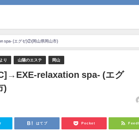
ion spa- (エグゼ)②(岡山県岡山市)
より
山陽のエステ
岡山
EXE-relaxation spa- (エグ
)
日
r
はてブ
Pocket
Feed