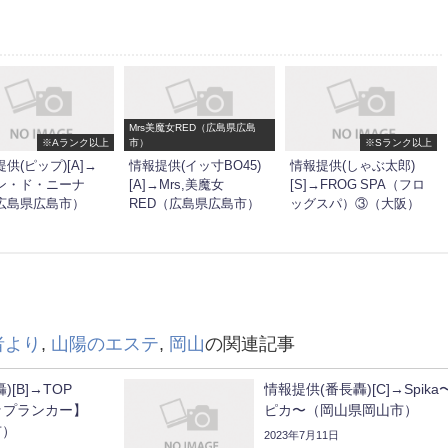
Mrs美魔女RED（広島県広島
※Aランク以上
市）
※Sランク以上
供(ピップ)[A]→
情報提供(イッ寸BO45)
情報提供(しゃぶ太郎)
ン・ド・ニーナ
[A]→Mrs,美魔女
[S]→FROG SPA（フロ
広島県広島市）
RED（広島県広島市）
ッグスパ）③（大阪）
者より
,
山陽のエステ
,
岡山
の関連記事
[B]→TOP
情報提供(番長轟)[C]→Spika
トップランカー】
ピカ〜（岡山県岡山市）
市）
2023年7月11日