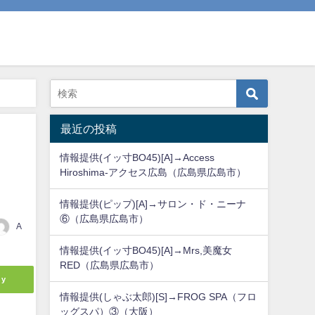
最近の投稿
情報提供(イッ寸BO45)[A]→Access
Hiroshima-アクセス広島（広島県広島市）
情報提供(ピップ)[A]→サロン・ド・ニーナ
⑥（広島県広島市）
A
情報提供(イッ寸BO45)[A]→Mrs,美魔女
RED（広島県広島市）
ly
情報提供(しゃぶ太郎)[S]→FROG SPA（フロ
ッグスパ）③（大阪）