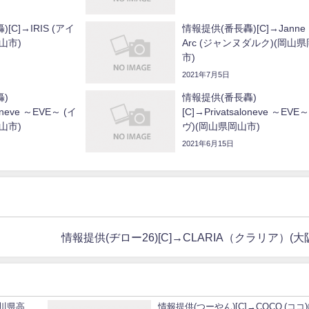
[C]→IRIS (アイ
情報提供(番長轟)[C]→Janne 
山市)
Arc (ジャンヌダルク)(岡山
市)
2021年7月5日
轟)
情報提供(番長轟)
loneve ～EVE～ (イ
[C]→Privatsaloneve ～EVE～
山市)
ヴ)(岡山県岡山市)
2021年6月15日
情報提供(ヂロー26)[C]→CLARIA（クラリア）(大
香川県高
情報提供(つーやん)[C]→COCO (ココ)