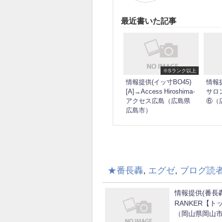
最近書いた記事
※Sランク以上
情報提供(イッ寸BO45)
情報提
[A]→Access Hiroshima-
サロ
アクセス広島（広島県
⑥（
広島市）
★番長轟
,
エグゼ
,
ブログ読
情報提供(番長轟)
RANKER【
（岡山県岡山