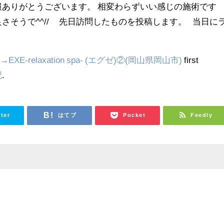
報ありがとうございます。 相変わらずいい感じの施術です
さそうで^^// 先日訪問したものを投稿します。 当日に
EXE-relaxation spa- (エグゼ)②(岡山県岡山市)
first
記
.
tter
はてブ
Pocket
Feedly