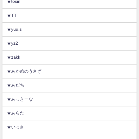
★tosin
★TT
★yuu.s
★yz2
★zakk
★あかめのうさぎ
★あだち
★あっきーな
★あらた
★いっさ