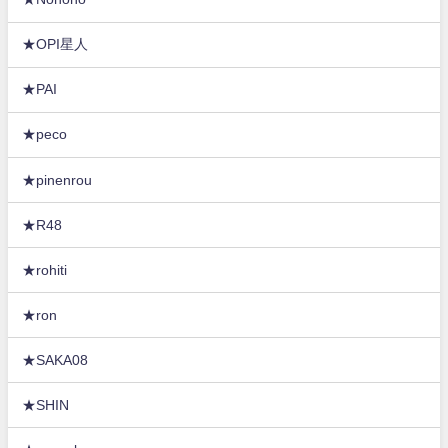
★OPI星人
★PAI
★peco
★pinenrou
★R48
★rohiti
★ron
★SAKA08
★SHIN