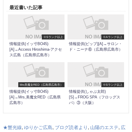
最近書いた記事
※Sランク以上
※Aランク以上
情報提供(イッ寸BO45)
情報提供(ピップ)[A]→サロン・
[A]→Access Hiroshima-アクセ
ド・ニーナ⑥（広島県広島市）
ス広島（広島県広島市）
Mrs美魔女RED（広島県広島市）
※Sランク以上
情報提供(イッ寸BO45)
情報提供(しゃぶ太郎)
[A]→Mrs,美魔女RED（広島県
[S]→FROG SPA（フロッグス
広島市）
パ）③（大阪）
★蟹光線
,
ゆりかご広島
,
ブログ読者より
,
山陽のエステ
,
広