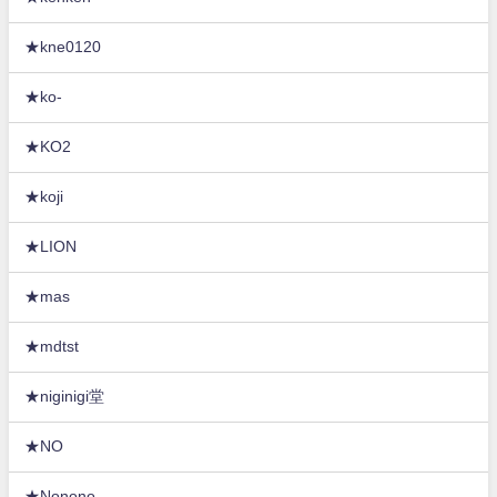
★kne0120
★ko-
★KO2
★koji
★LION
★mas
★mdtst
★niginigi堂
★NO
★Nonono