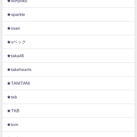
★sonyoku
★sparkle
★ssan
★sベック
★taka46
★takehearts
★TANITANI
★teb
★TKB
★tom