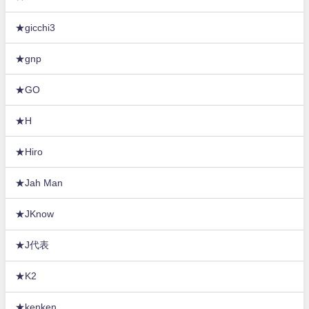
★gicchi3
★gnp
★GO
★H
★Hiro
★Jah Man
★JKnow
★J代表
★K2
★kenken