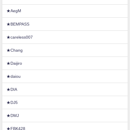
★AegM
★BEMPASS
★careless007
★Chang
★Daijiro
★daiou
★DIA
★DJ5
★DMJ
★FBK428