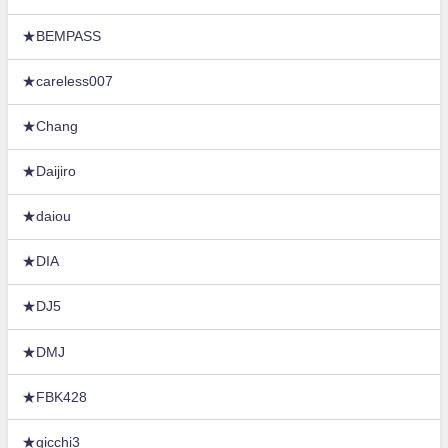
★BEMPASS
★careless007
★Chang
★Daijiro
★daiou
★DIA
★DJ5
★DMJ
★FBK428
★gicchi3