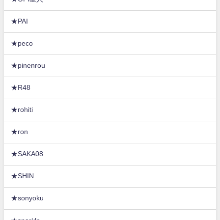
★PAI
★peco
★pinenrou
★R48
★rohiti
★ron
★SAKA08
★SHIN
★sonyoku