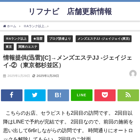
リフナビ®店舗更新情報
ホーム
※Aランク以上
情報提供(迅雷)[C]→メンズエステJJ -ジェイジェイ-②（東京
※Aランク以上
★迅雷
ブログ読者より
メンズエステJJ -ジェイジェイ-(東京)
東京
関東のエステ
情報提供(迅雷)[C]→メンズエステJJ -ジェイジェ
イ-②（東京都杉並区）
2025年1月29日
2025年1月29日
LINE
こちらのお店、セラピストも2回目の訪問です。 2回目以
降はLINEで予約が完結です。 2回目なので、前回の施術を
思い出して6r6rしながらの訪問です。 時間通りにオートロ
ックを解除してもらい、2回目のご対面