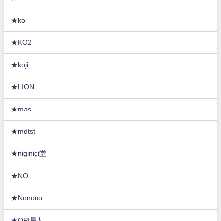
★ko-
★KO2
★koji
★LION
★mas
★mdtst
★niginigi堂
★NO
★Nonono
★OPI星人