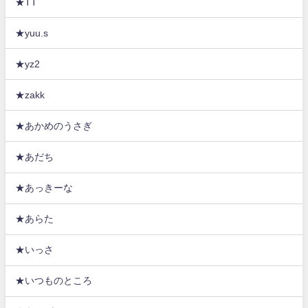
★TT
★yuu.s
★yz2
★zakk
★あかめのうさぎ
★あだち
★あっきーな
★あらた
★いっさ
★いつものところ