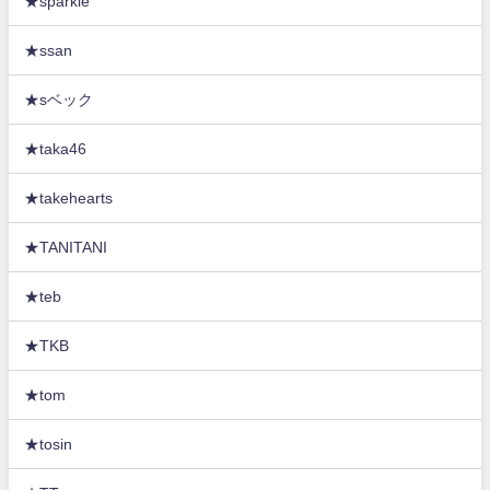
★sparkle
★ssan
★sベック
★taka46
★takehearts
★TANITANI
★teb
★TKB
★tom
★tosin