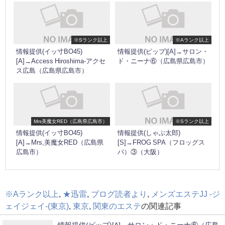
※Sランク以上
※Aランク以上
情報提供(イッ寸BO45)
情報提供(ピップ)[A]→サロン・
[A]→Access Hiroshima-アクセ
ド・ニーナ⑥（広島県広島市）
ス広島（広島県広島市）
Mrs美魔女RED（広島県広島市）
※Sランク以上
情報提供(イッ寸BO45)
情報提供(しゃぶ太郎)
[A]→Mrs,美魔女RED（広島県
[S]→FROG SPA（フロッグス
広島市）
パ）③（大阪）
※Aランク以上
,
★迅雷
,
ブログ読者より
,
メンズエステJJ -ジ
ェイジェイ-(東京)
,
東京
,
関東のエステ
の関連記事