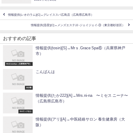
情報提供(レオのラム)[C]→グレイススパ広島店（広島県広島市）
情報提供(迅雷)[C]→メンズエステJJ -ジェイジェイ-③（東京都杉並区）
おすすめの記事
情報提供(tosin)[S]→Mrｓ.Grace Spa⑥（兵庫県神戸
市）
MrsGraceSpa（兵庫県神戸市）
こんばんは
未分類
情報提供(たか222)[A]→Mrs.ni-na 〜ミセス ニーナ〜
（広島県広島市）
※Aランク以上
情報提供(アリ)[A]→中医経絡サロン 養生健康房（大
阪）