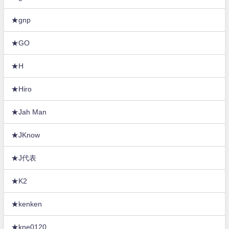
★gnp
★GO
★H
★Hiro
★Jah Man
★JKnow
★J代表
★K2
★kenken
★kne0120