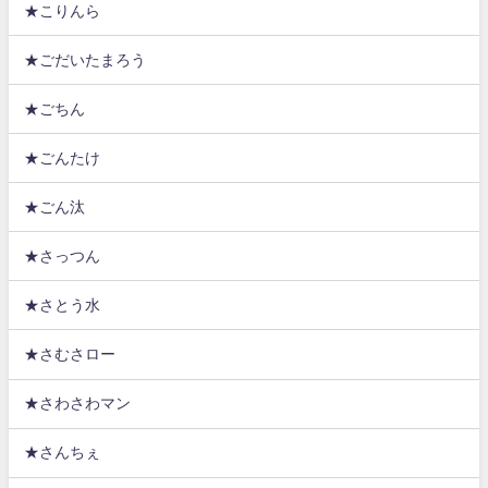
★こりんら
★ごだいたまろう
★ごちん
★ごんたけ
★ごん汰
★さっつん
★さとう水
★さむさロー
★さわさわマン
★さんちぇ