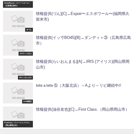
SweetRoom～スイートルーム～
（広島県広島市）
情報提供(づん)[C]→Espoir〜エスポワール〜(福岡県久
留米市)
★づん
情報提供(イッ寸BO45)[B]→ダンディ＋③（広島県広島
市）
※Sランク以上
情報提供(らいおんまる)[A]→IRIS (アイリス)(岡山県岡
山市)
★らいおんまる
tete a tete ⑤（大阪北浜）～Aより～リピ継続中//
Aの体験記
情報提供(油谷友也)[C]→First Class.（岡山県岡山市）
FirstClass（ファーストクラス）
（岡山県岡山市）