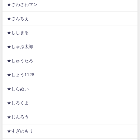
★さわさわマン
★さんちぇ
★ししまる
★しゃぶ太郎
★しゅうたろ
★しょう1128
★しらぬい
★しろくま
★じんろう
★すぎのもり