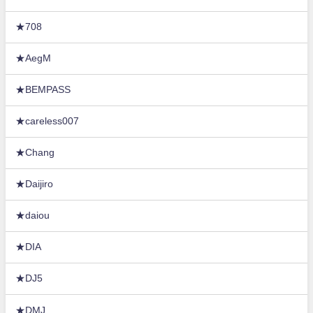
★708
★AegM
★BEMPASS
★careless007
★Chang
★Daijiro
★daiou
★DIA
★DJ5
★DMJ