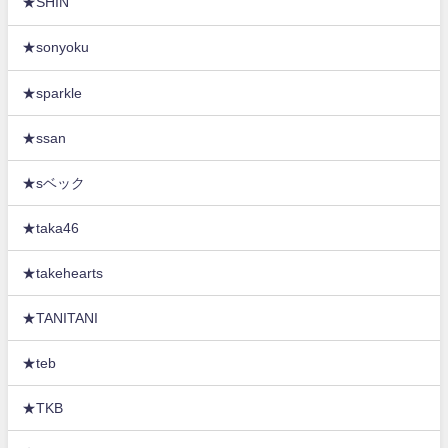
★SHIN
★sonyoku
★sparkle
★ssan
★sベック
★taka46
★takehearts
★TANITANI
★teb
★TKB