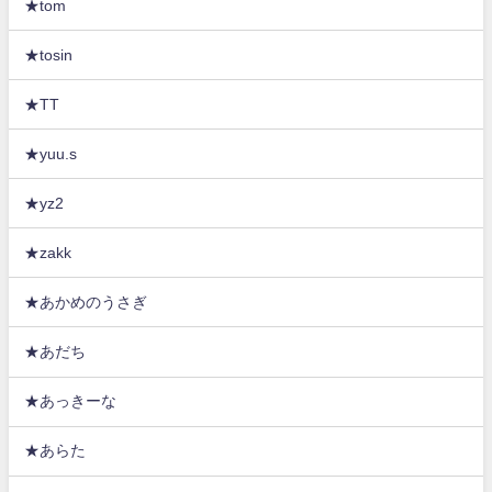
★tom
★tosin
★TT
★yuu.s
★yz2
★zakk
★あかめのうさぎ
★あだち
★あっきーな
★あらた