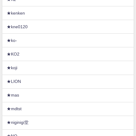
★kenken
★kne0120
★ko-
★KO2
★koji
★LION
★mas
★mdtst
★niginigi堂