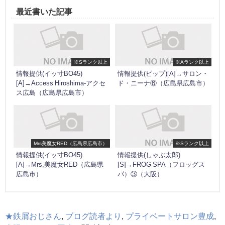
最近書いた記事
※Sランク以上
※Aランク以上
情報提供(イッ寸BO45)
情報提供(ピップ)[A]→サロン・
[A]→Access Hiroshima-アクセ
ド・ニーナ⑥（広島県広島市）
ス広島（広島県広島市）
Mrs美魔女RED（広島県広島市）
※Sランク以上
情報提供(イッ寸BO45)
情報提供(しゃぶ太郎)
[A]→Mrs,美魔女RED（広島県
[S]→FROG SPA（フロッグス
広島市）
パ）③（大阪）
★鉄屑おじさん
,
ブログ読者より
,
プライベートサロン豊成
,