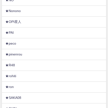
★NO
★Nonono
★OPI星人
★PAI
★peco
★pinenrou
★R48
★rohiti
★ron
★SAKA08