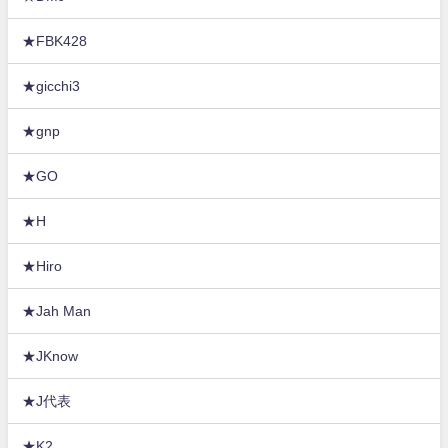
★FBK428
★gicchi3
★gnp
★GO
★H
★Hiro
★Jah Man
★JKnow
★J代表
★K2