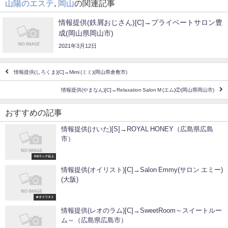
山陽のエステ
,
岡山
の関連記事
情報提供(鉄屑おじさん)[C]→プライベートサロン豊
成(岡山県岡山市)
2021年3月12日
情報提供(しろくま)[C]→Mimi (ミミ)(岡山県倉敷市)
情報提供(やまなん)[C]→Relaxation Salon M (エム)②(岡山県岡山市)
おすすめの記事
情報提供(けいた)[S]→ROYAL HONEY（広島県広島
市）
※Bランク以上
情報提供(オイリスト)[C]→Salon Emmy(サロン エミー)
(大阪)
★オイリスト
情報提供(レオのラム)[C]→SweetRoom～スイートルー
ム～（広島県広島市）