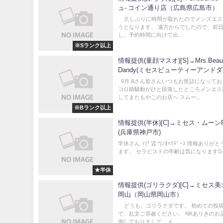
ュ- コイン通り店（広島県広島市）
久しぶりに時間が取れたのでメンズエス
うとなります。 遠方からでしたので、前
し、予約時間に向けて出...
※Sランク以上
情報提供(童顔マスオ)[S]→Mrs.Beau
Dandy(ミセスビューティーアンド
ー)③（香川県高松市）
9月 Aさん皆さんいつもお世話になって
コロ助騒動がひと段落したところメンエス
してまたもやこのお店へ スムー...
※Bランク以上
情報提供(半休)[C]→ミセス・ムーン
(兵庫県神戸市)
半休さんヾ(* ‘Д’ *)ﾉｵﾊﾂﾃﾞｰｽ 情報あり
ます。 セラピストの年齢は気になりますが̷..
★半休
情報提供(ゴリラクダ)[C]→ミセス
岡山（岡山県岡山市）
どうも、ゴリラクダです。 初めての投
で、乱文ご容赦ください。 NKありきのお
倒しておりまして、メ...