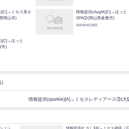
M)[C]→ミセス美オ
情報提供(AegM)[C]→ほっと
県岡山市)
SPA②(岡山県倉敷市)
2021年4月29日
)[C]→ほっと
敷市)
阪)
情報提供(sparkle)[A]→ミセスレディアース③(大
 -シュシ
情報提供(むさし)[A]→ミセス48④（