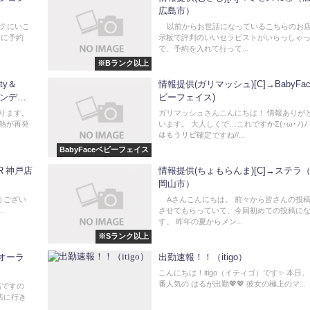
広島市）
テにいこ
以前からお世話になっているこちらのお店
日に予約
示板で評判のいいセラピストがいらっしゃ
で、予約を入れて行って...
※Bランク以上
ty＆
情報提供(ガリマッシュ)[C]→BabyFac
ダンディ
ビーフェイス)
おります。
ガリマッシュさんこんにちは！ 情報ありが
熱が再発
います。 大人しくで…これですかΣ(･ω･ﾉ)ﾉ
はもうリピ確定ですね//...
BabyFaceベビーフェイス
R 神戸店
情報提供(ちょもらんま)[C]→ステラ
岡山市）
がとうござい
Aさんこんにちは。 前々から皆さんの投
.
させてもらっていて、今回初めての投稿に
す。 昨年の夏からメン...
※Sランク以上
美オーラ
出勤速報！！（itigo）
こんにちは！itigo（イティゴ）です✨ 本日
番人気の はるが出勤💖💖 彼女の極上のマ...
稿ですの
店に行き