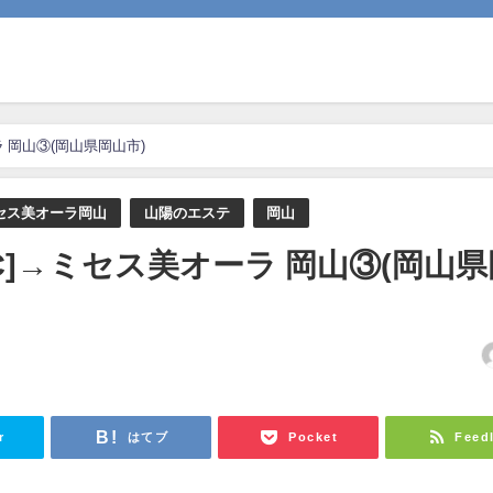
ラ 岡山③(岡山県岡山市)
セス美オーラ岡山
山陽のエステ
岡山
[C]→ミセス美オーラ 岡山③(岡山
日
r
はてブ
Pocket
Feed