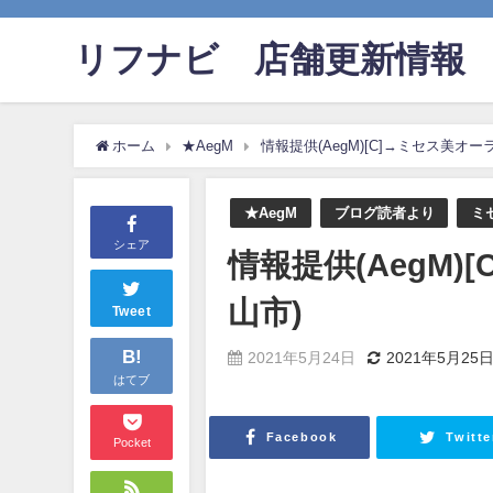
リフナビ®店舗更新情報
ホーム
★AegM
情報提供(AegM)[C]→ミセス美オー
★AegM
ブログ読者より
ミ
シェア
情報提供(AegM)
山市)
Tweet
B!
2021年5月24日
2021年5月25
はてブ
Facebook
Twitte
Pocket