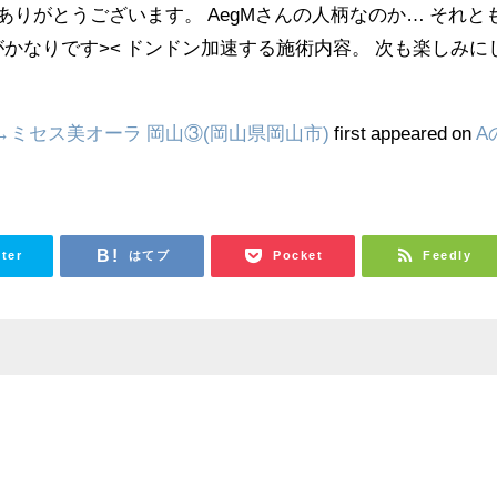
報ありがとうございます。 AegMさんの人柄なのか… それと
かなりです>< ドンドン加速する施術内容。 次も楽しみに
C]→ミセス美オーラ 岡山③(岡山県岡山市)
first appeared on
A
tter
はてブ
Pocket
Feedly