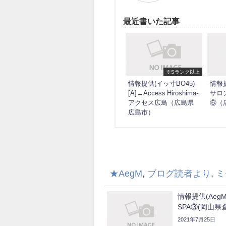
最近書いた記事
※Sランク以上
情報提供(イッ寸BO45)
情報提
[A]→Access Hiroshima-
サロ
アクセス広島（広島県
⑥（
広島市）
★AegM
,
ブログ読者より
,
ミ
情報提供(AegM
SPA③(岡山県
2021年7月25日