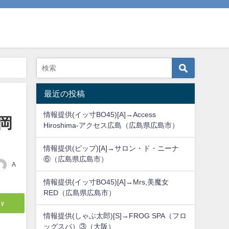
最近の投稿
情報提供(イッ寸BO45)[A]→Access
県岡
Hiroshima-アクセス広島（広島県広島市）
情報提供(ピップ)[A]→サロン・ド・ニーナ
⑥（広島県広島市）
A
情報提供(イッ寸BO45)[A]→Mrs,美魔女
RED（広島県広島市）
ly
情報提供(しゃぶ太郎)[S]→FROG SPA（フロ
ッグスパ）③（大阪）