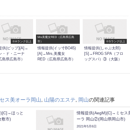
Mrs美魔女RED（広島県広島
※Aランク以上
市）
※Sランク以上
供(ピップ)[A]→
情報提供(イッ寸BO45)
情報提供(しゃぶ太郎)
ン・ド・ニーナ
[A]→Mrs,美魔女
[S]→FROG SPA（フロ
広島県広島市）
RED（広島県広島市）
ッグスパ）③（大阪）
セス美オーラ岡山
,
山陽のエステ
,
岡山
の関連記事
)[C]→ほっと
情報提供(AegM)[C]→ミセス
倉敷市)
ーラ 岡山②(岡山県岡山市)
2021年5月6日