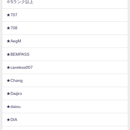
※Sランク以上
★707
★708
★AegM
★BEMPASS
★careless007
★Chang
★Daijiro
★daiou
★DIA