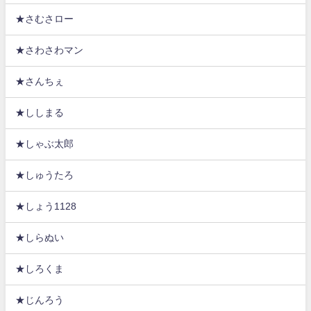
★さむさロー
★さわさわマン
★さんちぇ
★ししまる
★しゃぶ太郎
★しゅうたろ
★しょう1128
★しらぬい
★しろくま
★じんろう