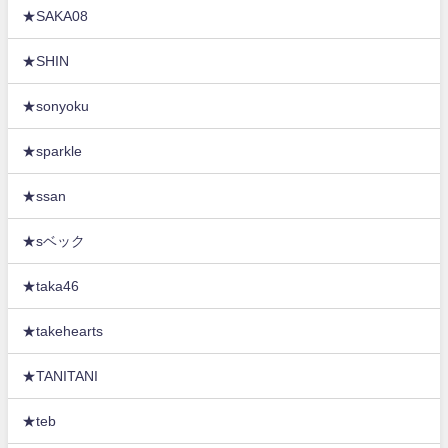
★SAKA08
★SHIN
★sonyoku
★sparkle
★ssan
★sベック
★taka46
★takehearts
★TANITANI
★teb