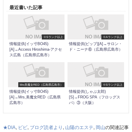
最近書いた記事
※Sランク以上
※Aランク以上
情報提供(イッ寸BO45)
情報提供(ピップ)[A]→サロン・
[A]→Access Hiroshima-アクセ
ド・ニーナ⑥（広島県広島市）
ス広島（広島県広島市）
Mrs美魔女RED（広島県広島市）
※Sランク以上
情報提供(イッ寸BO45)
情報提供(しゃぶ太郎)
[A]→Mrs,美魔女RED（広島県
[S]→FROG SPA（フロッグス
広島市）
パ）③（大阪）
★DIA
,
ビビ
,
ブログ読者より
,
山陽のエステ
,
岡山
の関連記事