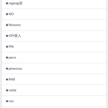
★niginigi堂
★NO
★Nonono
★OPI星人
★PAI
★peco
★pinenrou
★R48
★rohiti
★ron