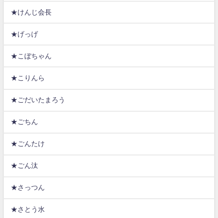
★けんじ会長
★げっげ
★こぼちゃん
★こりんら
★ごだいたまろう
★ごちん
★ごんたけ
★ごん汰
★さっつん
★さとう水