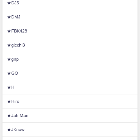
★DJ5
★DMJ
★FBK428
★gicchi3
★gnp
★GO
★H
★Hiro
★Jah Man
★JKnow