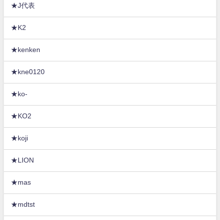
★J代表
★K2
★kenken
★kne0120
★ko-
★KO2
★koji
★LION
★mas
★mdtst