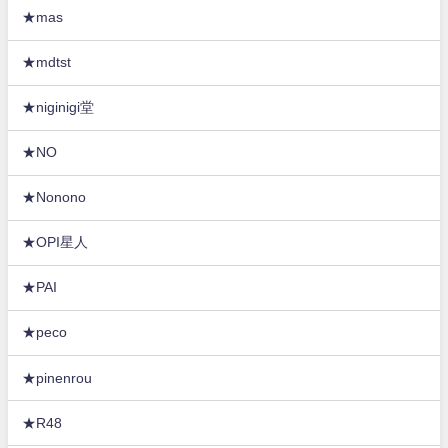
★mas
★mdtst
★niginigi堂
★NO
★Nonono
★OPI星人
★PAI
★peco
★pinenrou
★R48