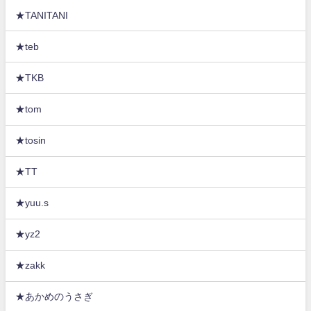
★TANITANI
★teb
★TKB
★tom
★tosin
★TT
★yuu.s
★yz2
★zakk
★あかめのうさぎ