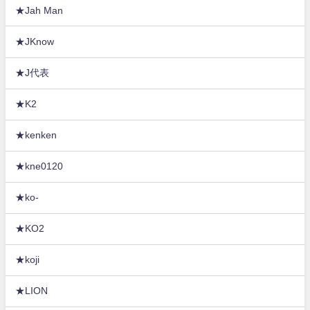
★Jah Man
★JKnow
★J代表
★K2
★kenken
★kne0120
★ko-
★KO2
★koji
★LION