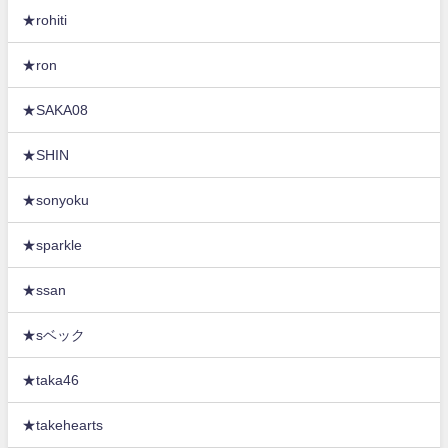
★rohiti
★ron
★SAKA08
★SHIN
★sonyoku
★sparkle
★ssan
★sベック
★taka46
★takehearts