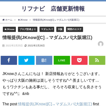
リフナビ®店舗更新情報
ホーム
★JKnow
情報提供(JKnow)[C]→マダムスパ(大阪堀江)
★JKnow
ブログ読者より
マダムスパ
大阪
関西のエステ
情報提供(JKnow)[C]→マダムスパ(大阪堀江)
2021年2月25日
2021年2月26日
LINE
JKnowさんこんにちは！ 新店情報ありがとうございます。
やっぱり大阪の施術は楽しそうですね^-^ 羨ましいです…
もうワクチンもある事だし、 そろそろ収束しても良さそう
ですね^^;; &nb
The post
情報提供(JKnow)[C]→マダムスパ(大阪堀江)
first