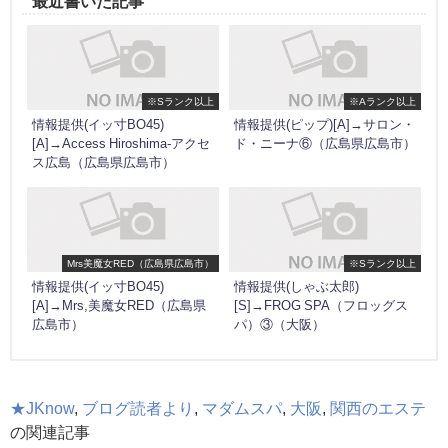
最近書いた記事
※Sランク以上
※Aランク以上
情報提供(イッ寸BO45)
情報提供(ピップ)[A]→サロン・
[A]→Access Hiroshima-アクセ
ド・ニーナ⑥（広島県広島市）
ス広島（広島県広島市）
Mrs美魔女RED（広島県広島市）
※Sランク以上
情報提供(イッ寸BO45)
情報提供(しゃぶ太郎)
[A]→Mrs,美魔女RED（広島県
[S]→FROG SPA（フロッグス
広島市）
パ）③（大阪）
★JKnow
,
ブログ読者より
,
マダムスパ
,
大阪
,
関西のエステ
の関連記事