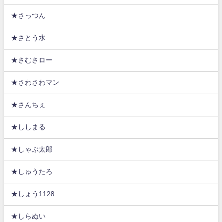
★さっつん
★さとう水
★さむさロー
★さわさわマン
★さんちぇ
★ししまる
★しゃぶ太郎
★しゅうたろ
★しょう1128
★しらぬい