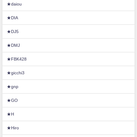
★daiou
★DIA
★DJ5
★DMJ
★FBK428
★gicchi3
★gnp
★GO
★H
★Hiro