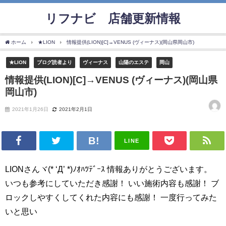
リフナビ®店舗更新情報
ホーム
★LION
情報提供(LION)[C]→VENUS (ヴィーナス)(岡山県岡山市)
★LION
ブログ読者より
ヴィーナス
山陽のエステ
岡山
情報提供(LION)[C]→VENUS (ヴィーナス)(岡山県
岡山市)
2021年1月26日
2021年2月1日
LINE
LIONさんヾ(* ‘Д’ *)ﾉｵﾊﾂﾃﾞｰｽ 情報ありがとうございます。
いつも参考にしていただき感謝！ いい施術内容も感謝！ ブ
ロックしやすくしてくれた内容にも感謝！ 一度行ってみた
いと思い