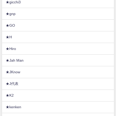
★gicchi3
★gnp
★GO
★H
★Hiro
★Jah Man
★JKnow
★J代表
★K2
★kenken