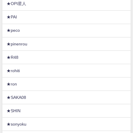
★OPI星人
★PAI
★peco
★pinenrou
★R48
★rohiti
★ron
★SAKA08
★SHIN
★sonyoku