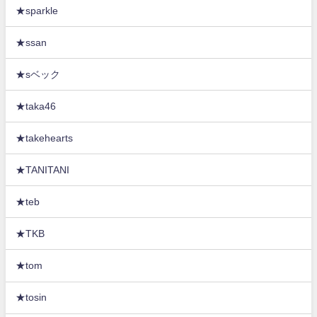
★sparkle
★ssan
★sベック
★taka46
★takehearts
★TANITANI
★teb
★TKB
★tom
★tosin