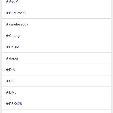
★AegM
★BEMPASS
★careless007
★Chang
★Daijiro
★daiou
★DIA
★DJ5
★DMJ
★FBK428