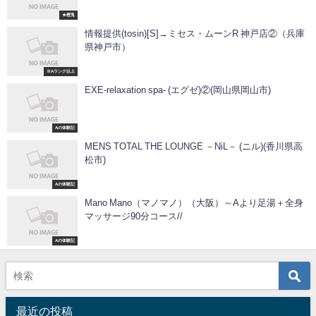
★橙兎
情報提供(tosin)[S]→ミセス・ムーンR 神戸店②（兵庫
県神戸市）
※Aランク以上
EXE-relaxation spa- (エグゼ)②(岡山県岡山市)
Aの体験記
MENS TOTAL THE LOUNGE －NiL－ (ニル)(香川県高
松市)
Aの体験記
Mano Mano（マノマノ）（大阪）～Aより足湯＋全身
マッサージ90分コース//
Aの体験記
最近の投稿