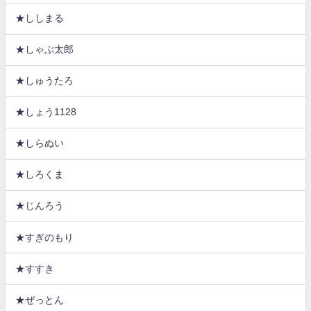
★ししまる
★しゃぶ太郎
★しゅうたろ
★しょう1128
★しらぬい
★しろくま
★じんろう
★すぎのもり
★すすき
★ぜっとん