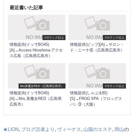
最近書いた記事
※Sランク以上
※Aランク以上
情報提供(イッ寸BO45)
情報提供(ピップ)[A]→サロン・
[A]→Access Hiroshima-アクセ
ド・ニーナ⑥（広島県広島市）
ス広島（広島県広島市）
Mrs美魔女RED（広島県広島市）
※Sランク以上
情報提供(イッ寸BO45)
情報提供(しゃぶ太郎)
[A]→Mrs,美魔女RED（広島県
[S]→FROG SPA（フロッグス
広島市）
パ）③（大阪）
★LION
,
ブログ読者より
,
ヴィーナス
,
山陽のエステ
,
岡山
の