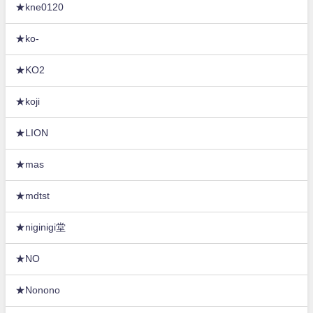
★kne0120
★ko-
★KO2
★koji
★LION
★mas
★mdtst
★niginigi堂
★NO
★Nonono