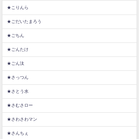
★こりんら
★ごだいたまろう
★ごちん
★ごんたけ
★ごん汰
★さっつん
★さとう水
★さむさロー
★さわさわマン
★さんちぇ