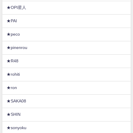
★OPI星人
★PAI
★peco
★pinenrou
★R48
★rohiti
★ron
★SAKA08
★SHIN
★sonyoku