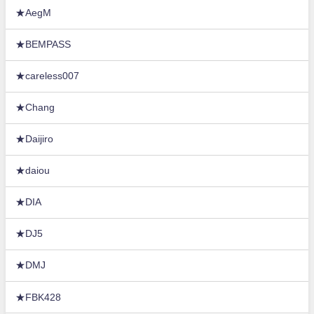
★AegM
★BEMPASS
★careless007
★Chang
★Daijiro
★daiou
★DIA
★DJ5
★DMJ
★FBK428