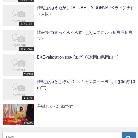
情報提供(えぬがし)[B]→BELLA DONNA (ベラドンナ)
（大阪）
※Sランク以上
情報提供(まっくろくろすけ)[S]→エネル（広島県広島
市）
※Aランク以上
EXE-relaxation spa- (エグゼ)③(岡山県岡山市)
Aの体験記
情報提供(としぼん)[C]→ミセス美オーラ 岡山(岡山県岡
山市)
★としぼん
美樹ちゃん出勤です！
★としぼん