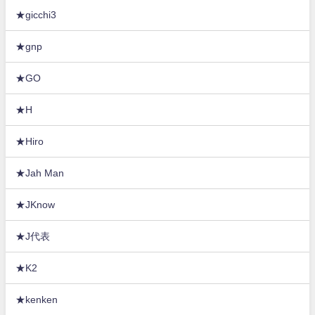
★gicchi3
★gnp
★GO
★H
★Hiro
★Jah Man
★JKnow
★J代表
★K2
★kenken