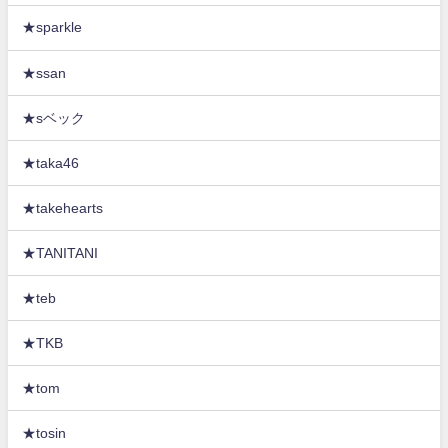
★sparkle
★ssan
★sベック
★taka46
★takehearts
★TANITANI
★teb
★TKB
★tom
★tosin