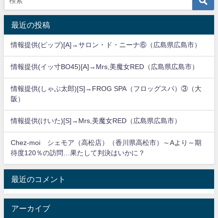
最近の投稿
情報提供(ピップ)[A]→サロン・ド・ニーナ⑥（広島県広島市）
情報提供(イッ寸BO45)[A]→Mrs,美魔女RED（広島県広島市）
情報提供(しゃぶ太郎)[S]→FROG SPA（フロッグスパ）③（大
阪）
情報提供(けいた)[S]→Mrs,美魔女RED（広島県広島市）
Chez-moi シェモア（高松店）（香川県高松市）～Aより～期
待度120％の訪問…果たして判決はいかに？
最近のコメント
アーカイブ