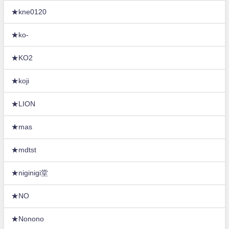
★kne0120
★ko-
★KO2
★koji
★LION
★mas
★mdtst
★niginigi堂
★NO
★Nonono