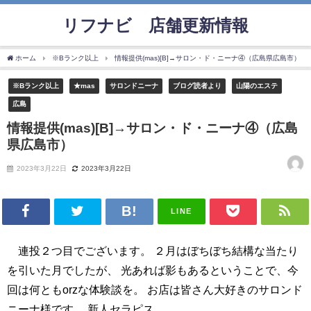
リフナビ®店舗更新情報
ホーム
※Bランク以上
情報提供(mas)[B]→サロン・ド・ニーナ④（広島県広島市）
※Bランク以上
★mas
サロンドニーナ
ブログ読者より
山陽のエステ
広島
情報提供(mas)[B]→サロン・ド・ニーナ④（広島
県広島市）
2023年3月22日
2023年3月22日
LINE
連投２つ目でございます。 ２月はぼちぼち結構な当たり
を引いた月でしたが、 光あれば影もあるということで、今
回は何ともorzな体験談を。 お店は皆さん大好きのサロンド
ニーナ様です。 新人セラピス