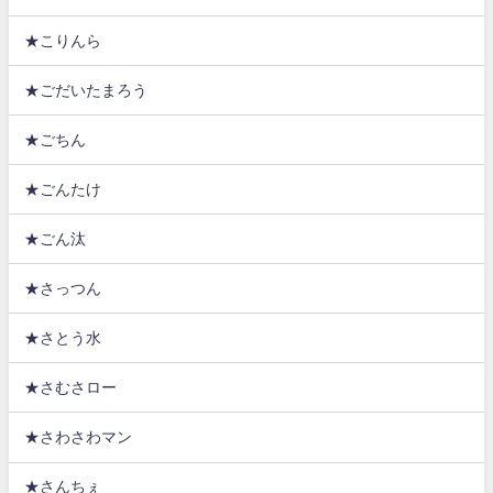
★こりんら
★ごだいたまろう
★ごちん
★ごんたけ
★ごん汰
★さっつん
★さとう水
★さむさロー
★さわさわマン
★さんちぇ