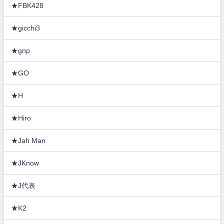
★FBK428
★gicchi3
★gnp
★GO
★H
★Hiro
★Jah Man
★JKnow
★J代表
★K2