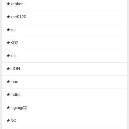
★kenken
★kne0120
★ko-
★KO2
★koji
★LION
★mas
★mdtst
★niginigi堂
★NO