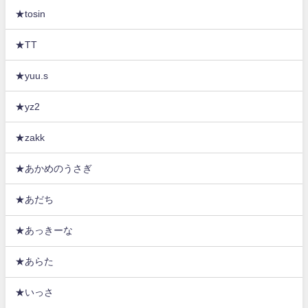
★tosin
★TT
★yuu.s
★yz2
★zakk
★あかめのうさぎ
★あだち
★あっきーな
★あらた
★いっさ