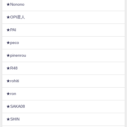
★Nonono
★OPI星人
★PAI
★peco
★pinenrou
★R48
★rohiti
★ron
★SAKA08
★SHIN