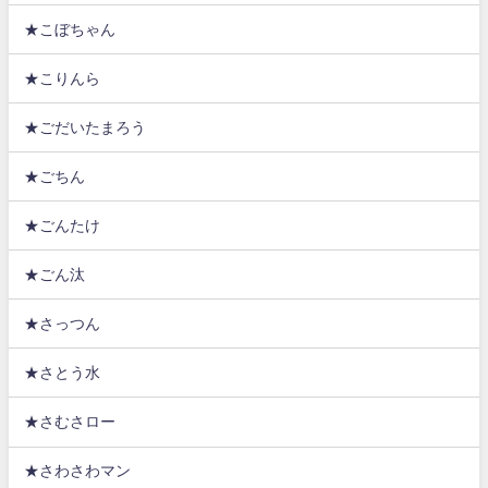
★こぼちゃん
★こりんら
★ごだいたまろう
★ごちん
★ごんたけ
★ごん汰
★さっつん
★さとう水
★さむさロー
★さわさわマン