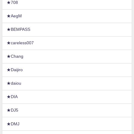
★708
★AegM
★BEMPASS
★careless007
★Chang
★Daijiro
★daiou
★DIA
★DJ5
★DMJ