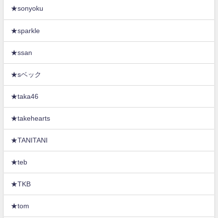
★sonyoku
★sparkle
★ssan
★sベック
★taka46
★takehearts
★TANITANI
★teb
★TKB
★tom