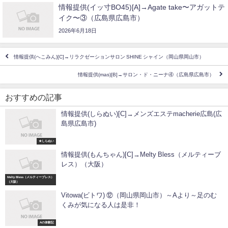
情報提供(イッ寸BO45)[A]→Agate take〜アガットテ
イク〜③（広島県広島市）
2026年6月18日
情報提供(へこみん)[C]→リラクゼーションサロン SHINE シャイン（岡山県岡山市）
情報提供(mas)[B]→サロン・ド・ニーナ④（広島県広島市）
おすすめの記事
情報提供(しらぬい)[C]→メンズエステmacherie広島(広
島県広島市)
★しらぬい
情報提供(もんちゃん)[C]→Melty Bless（メルティーブ
レス）（大阪）
Melty Bless（メルティーブレス）
（大阪）
Vitowa(ビトワ) ⑫（岡山県岡山市）～Aより～足のむ
くみが気になる人は是非！
Aの体験記