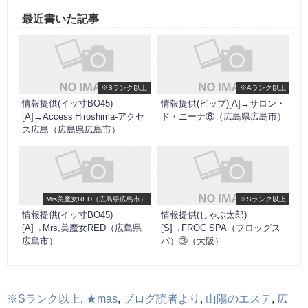
最近書いた記事
※Sランク以上
※Aランク以上
情報提供(イッ寸BO45)
情報提供(ピップ)[A]→サロン・
[A]→Access Hiroshima-アクセ
ド・ニーナ⑥（広島県広島市）
ス広島（広島県広島市）
Mrs美魔女RED（広島県広島市）
※Sランク以上
情報提供(イッ寸BO45)
情報提供(しゃぶ太郎)
[A]→Mrs,美魔女RED（広島県
[S]→FROG SPA（フロッグス
広島市）
パ）③（大阪）
※Sランク以上
,
★mas
,
ブログ読者より
,
山陽のエステ
,
広