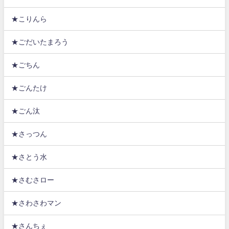
★こりんら
★ごだいたまろう
★ごちん
★ごんたけ
★ごん汰
★さっつん
★さとう水
★さむさロー
★さわさわマン
★さんちぇ