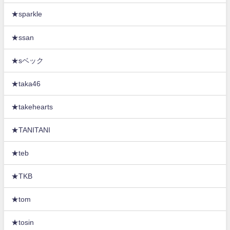
★sparkle
★ssan
★sベック
★taka46
★takehearts
★TANITANI
★teb
★TKB
★tom
★tosin