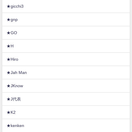
★gicchi3
★gnp
★GO
★H
★Hiro
★Jah Man
★JKnow
★J代表
★K2
★kenken