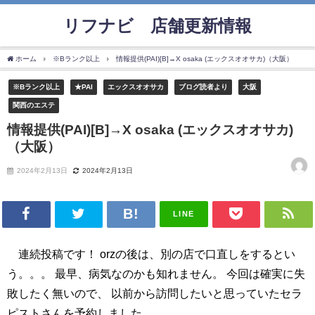
リフナビ®店舗更新情報
ホーム
※Bランク以上
情報提供(PAI)[B]→X osaka (エックスオオサカ)（大阪）
※Bランク以上
★PAI
エックスオオサカ
ブログ読者より
大阪
関西のエステ
情報提供(PAI)[B]→X osaka (エックスオオサカ)
（大阪）
2024年2月13日
2024年2月13日
LINE
連続投稿です！ orzの後は、別の店で口直しをするとい
う。。。 最早、病気なのかも知れません。 今回は確実に失
敗したく無いので、 以前から訪問したいと思っていたセラ
ピストさんを予約しました。