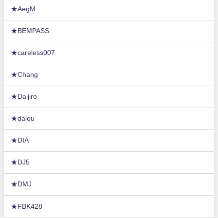
★AegM
★BEMPASS
★careless007
★Chang
★Daijiro
★daiou
★DIA
★DJ5
★DMJ
★FBK428