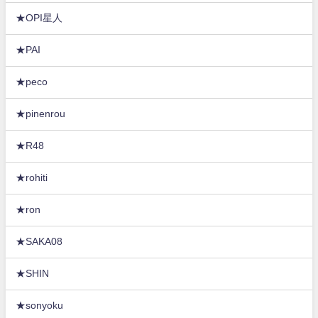
★OPI星人
★PAI
★peco
★pinenrou
★R48
★rohiti
★ron
★SAKA08
★SHIN
★sonyoku