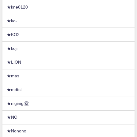
★kne0120
★ko-
★KO2
★koji
★LION
★mas
★mdtst
★niginigi堂
★NO
★Nonono