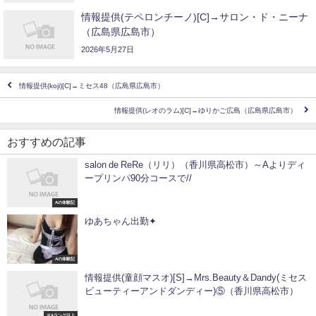
情報提供(テペロンチーノ)[C]→サロン・ド・ニーナ
（広島県広島市）
2026年5月27日
情報提供(koji)[C]→ミセス48（広島県広島市）
情報提供(レオのラム)[C]→ゆりかご広島（広島県広島市）
おすすめの記事
salon de ReRe（リリ）（香川県高松市）～Aよりディ
ープリンパ90分コースで//
Aの体験記
ゆあちゃん出勤✦
Aの体験記
情報提供(童顔マスオ)[S]→Mrs.Beauty＆Dandy(ミセス
ビューティーアンドダンディー)⑤（香川県高松市）
※Aランク以上