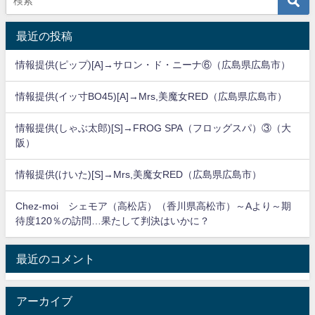
最近の投稿
情報提供(ピップ)[A]→サロン・ド・ニーナ⑥（広島県広島市）
情報提供(イッ寸BO45)[A]→Mrs,美魔女RED（広島県広島市）
情報提供(しゃぶ太郎)[S]→FROG SPA（フロッグスパ）③（大
阪）
情報提供(けいた)[S]→Mrs,美魔女RED（広島県広島市）
Chez-moi シェモア（高松店）（香川県高松市）～Aより～期
待度120％の訪問…果たして判決はいかに？
最近のコメント
アーカイブ