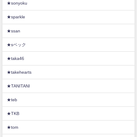
★sonyoku
★sparkle
★ssan
★sベック
★taka46
★takehearts
★TANITANI
★teb
★TKB
★tom