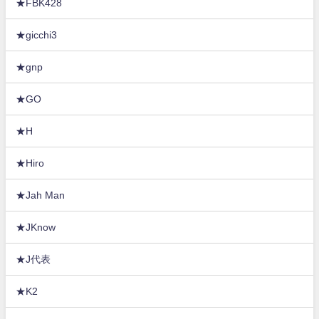
★FBK428
★gicchi3
★gnp
★GO
★H
★Hiro
★Jah Man
★JKnow
★J代表
★K2