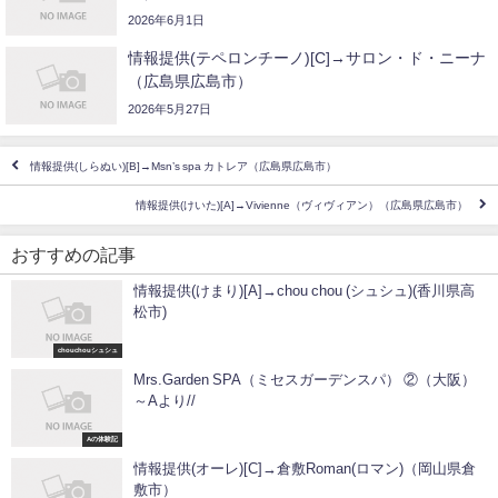
2026年6月1日
情報提供(テペロンチーノ)[C]→サロン・ド・ニーナ
（広島県広島市）
2026年5月27日
情報提供(しらぬい)[B]→Msn’s spa カトレア（広島県広島市）
情報提供(けいた)[A]→Vivienne（ヴィヴィアン）（広島県広島市）
おすすめの記事
情報提供(けまり)[A]→chou chou (シュシュ)(香川県高
松市)
chouchouシュシュ
Mrs.Garden SPA（ミセスガーデンスパ） ②（大阪）
～Aより//
Aの体験記
情報提供(オーレ)[C]→倉敷Roman(ロマン)（岡山県倉
敷市）