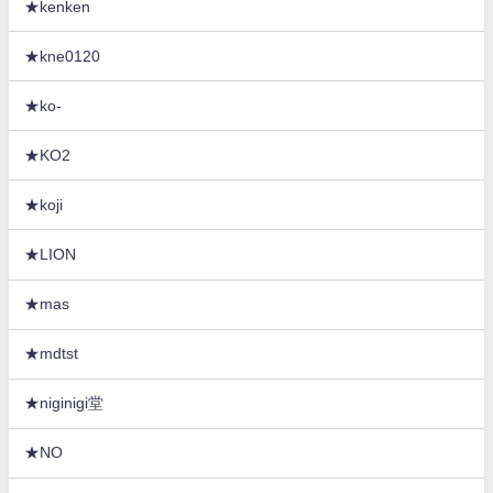
★kenken
★kne0120
★ko-
★KO2
★koji
★LION
★mas
★mdtst
★niginigi堂
★NO