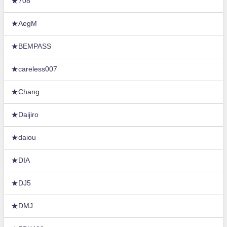
★708
★AegM
★BEMPASS
★careless007
★Chang
★Daijiro
★daiou
★DIA
★DJ5
★DMJ