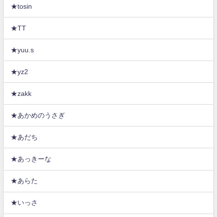
★tosin
★TT
★yuu.s
★yz2
★zakk
★あかめのうさぎ
★あだち
★あっきーな
★あらた
★いっさ