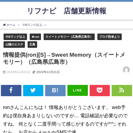
リフナビ®店舗更新情報
ホーム
※Bランク以上
情報提供(ron)[S]→Sweet Memory（スイートメモリー）（
※Bランク以上
★ron
スイートメモリー（広島県広島市）
ブログ読者より
山陽のエステ
広島
情報提供(ron)[S]→Sweet Memory（スイートメ
モリー）（広島県広島市）
2022年11月21日
2022年11月21日
LINE
ronさんこんにちは！ 情報ありがとうございます。 web予
約は僕自身あまりしないのですが… 電話確認が必要なので
すね。 何となく二度手間って感じがするのですが^^;; それ
なら、 お店からメールかSMSで連