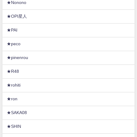
★Nonono
★OPI星人
★PAI
★peco
★pinenrou
★R48
★rohiti
★ron
★SAKA08
★SHIN