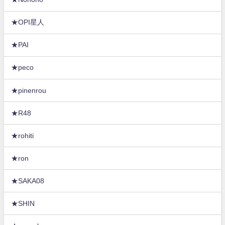
★OPI星人
★PAI
★peco
★pinenrou
★R48
★rohiti
★ron
★SAKA08
★SHIN