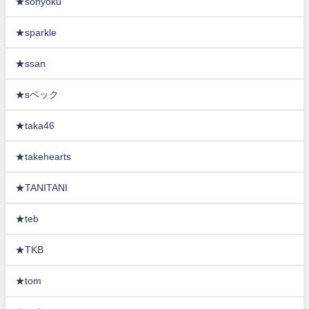
★sonyoku
★sparkle
★ssan
★sベック
★taka46
★takehearts
★TANITANI
★teb
★TKB
★tom