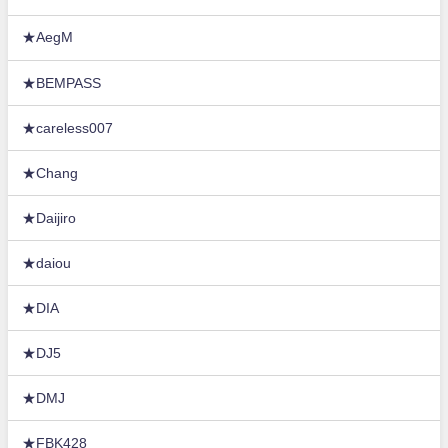
★AegM
★BEMPASS
★careless007
★Chang
★Daijiro
★daiou
★DIA
★DJ5
★DMJ
★FBK428