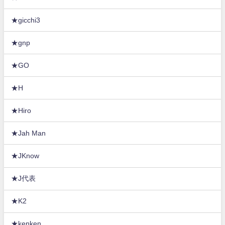
★gicchi3
★gnp
★GO
★H
★Hiro
★Jah Man
★JKnow
★J代表
★K2
★kenken