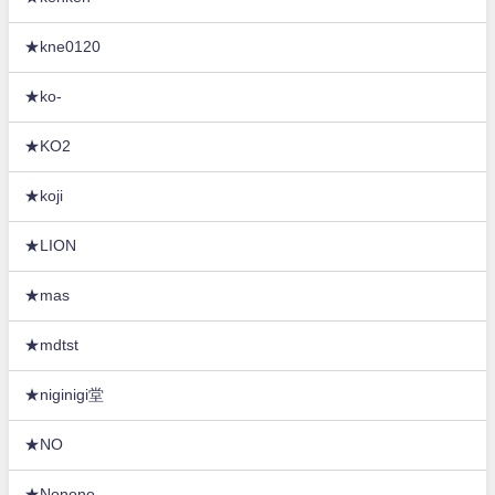
★kne0120
★ko-
★KO2
★koji
★LION
★mas
★mdtst
★niginigi堂
★NO
★Nonono