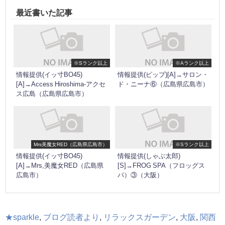
最近書いた記事
※Sランク以上
※Aランク以上
情報提供(イッ寸BO45)
情報提供(ピップ)[A]→サロン・
[A]→Access Hiroshima-アクセ
ド・ニーナ⑥（広島県広島市）
ス広島（広島県広島市）
Mrs美魔女RED（広島県広島市）
※Sランク以上
情報提供(イッ寸BO45)
情報提供(しゃぶ太郎)
[A]→Mrs,美魔女RED（広島県
[S]→FROG SPA（フロッグス
広島市）
パ）③（大阪）
★sparkle
,
ブログ読者より
,
リラックスガーデン
,
大阪
,
関西