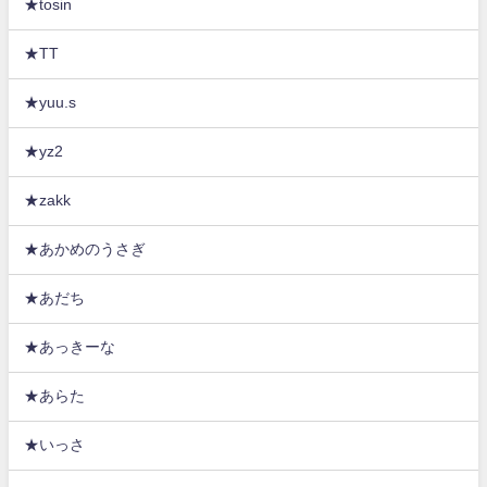
★tosin
★TT
★yuu.s
★yz2
★zakk
★あかめのうさぎ
★あだち
★あっきーな
★あらた
★いっさ