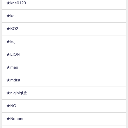
★kne0120
★ko-
★KO2
★koji
★LION
★mas
★mdtst
★niginigi堂
★NO
★Nonono