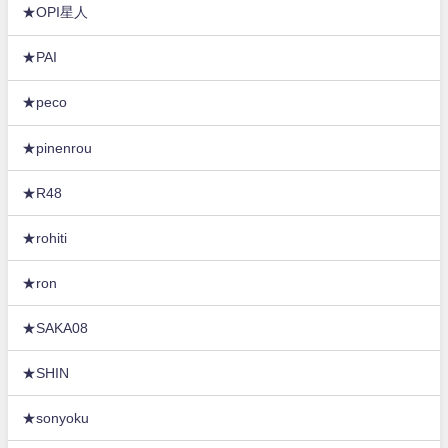
★OPI星人
★PAI
★peco
★pinenrou
★R48
★rohiti
★ron
★SAKA08
★SHIN
★sonyoku