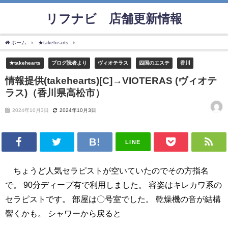
リフナビ®店舗更新情報
ホーム
★takehearts
情報提供(takehearts)[C]→VIOTERAS (ヴィオテラス)（香川
★takehearts
ブログ読者より
ヴィオテラス
四国のエステ
香川
情報提供(takehearts)[C]→VIOTERAS (ヴィオテ
ラス)（香川県高松市）
2024年10月3日
2024年10月3日
LINE
ちょうど人気セラピストが空いていたのでその方指名
で。 90分ディープ有で利用しました。 容姿はキレカワ系の
セラピストです。 部屋は〇号室でした。 乾燥機の音が結構
響くかも。 シャワーから戻ると