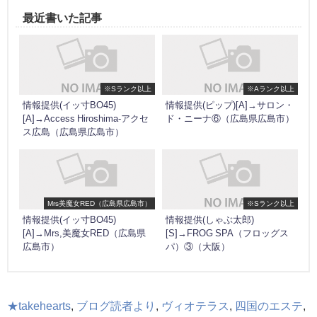
最近書いた記事
※Sランク以上
※Aランク以上
情報提供(イッ寸BO45)
情報提供(ピップ)[A]→サロン・
[A]→Access Hiroshima-アクセ
ド・ニーナ⑥（広島県広島市）
ス広島（広島県広島市）
Mrs美魔女RED（広島県広島市）
※Sランク以上
情報提供(イッ寸BO45)
情報提供(しゃぶ太郎)
[A]→Mrs,美魔女RED（広島県
[S]→FROG SPA（フロッグス
広島市）
パ）③（大阪）
★takehearts
,
ブログ読者より
,
ヴィオテラス
,
四国のエステ
,