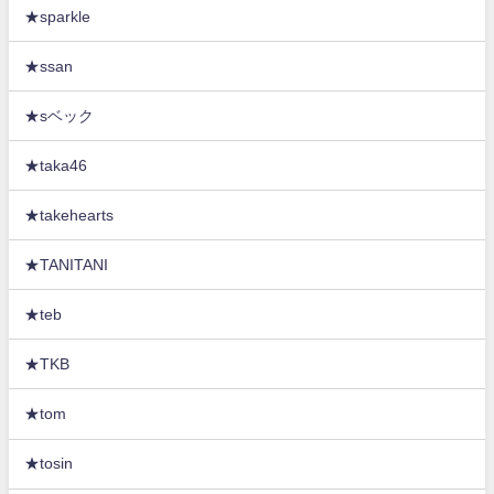
★sparkle
★ssan
★sベック
★taka46
★takehearts
★TANITANI
★teb
★TKB
★tom
★tosin