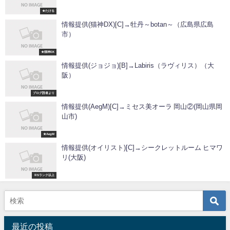
★たける
情報提供(猫神DX)[C]→牡丹～botan～（広島県広島
市）
★猫神DX
情報提供(ジョジョ)[B]→Labiris（ラヴィリス）（大
阪）
ブログ読者より
情報提供(AegM)[C]→ミセス美オーラ 岡山②(岡山県岡
山市)
★AegM
情報提供(オイリスト)[C]→シークレットルーム ヒマワ
リ(大阪)
※Sランク以上
最近の投稿