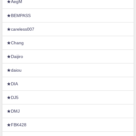
★AegM
★BEMPASS
★careless007
★Chang
★Daijiro
★daiou
★DIA
★DJ5
★DMJ
★FBK428