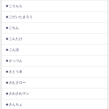
★こりんら
★ごだいたまろう
★ごちん
★ごんたけ
★ごん汰
★さっつん
★さとう水
★さむさロー
★さわさわマン
★さんちぇ