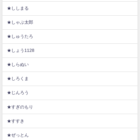
★ししまる
★しゃぶ太郎
★しゅうたろ
★しょう1128
★しらぬい
★しろくま
★じんろう
★すぎのもり
★すすき
★ぜっとん