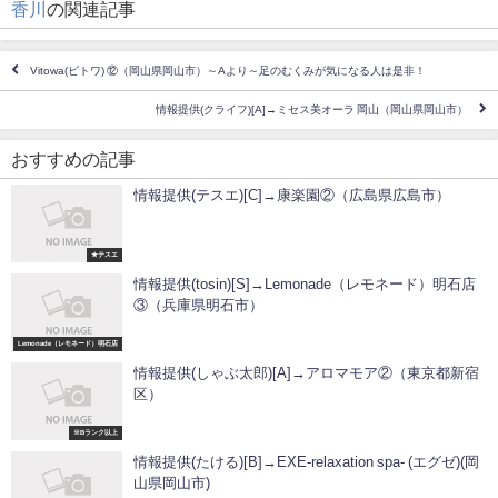
香川
の関連記事
Vitowa(ビトワ) ⑫（岡山県岡山市）～Aより～足のむくみが気になる人は是非！
情報提供(クライフ)[A]→ミセス美オーラ 岡山（岡山県岡山市）
おすすめの記事
情報提供(テスエ)[C]→康楽園②（広島県広島市）
★テスエ
情報提供(tosin)[S]→Lemonade（レモネード）明石店
③（兵庫県明石市）
Lemonade（レモネード）明石店
情報提供(しゃぶ太郎)[A]→アロマモア②（東京都新宿
区）
※Bランク以上
情報提供(たける)[B]→EXE-relaxation spa- (エグゼ)(岡
山県岡山市)