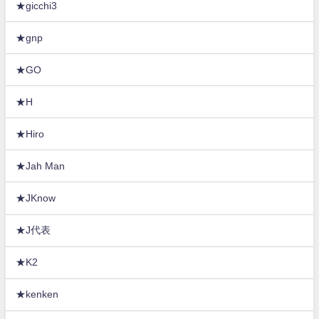
★gicchi3
★gnp
★GO
★H
★Hiro
★Jah Man
★JKnow
★J代表
★K2
★kenken