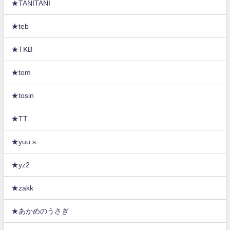
★TANITANI
★teb
★TKB
★tom
★tosin
★TT
★yuu.s
★yz2
★zakk
★あかめのうさぎ