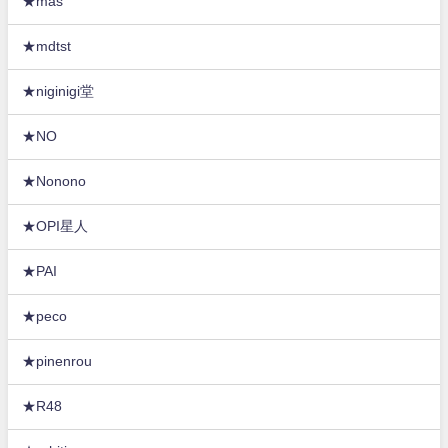
★mas
★mdtst
★niginigi堂
★NO
★Nonono
★OPI星人
★PAI
★peco
★pinenrou
★R48