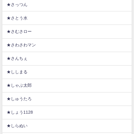
★さっつん
★さとう水
★さむさロー
★さわさわマン
★さんちぇ
★ししまる
★しゃぶ太郎
★しゅうたろ
★しょう1128
★しらぬい