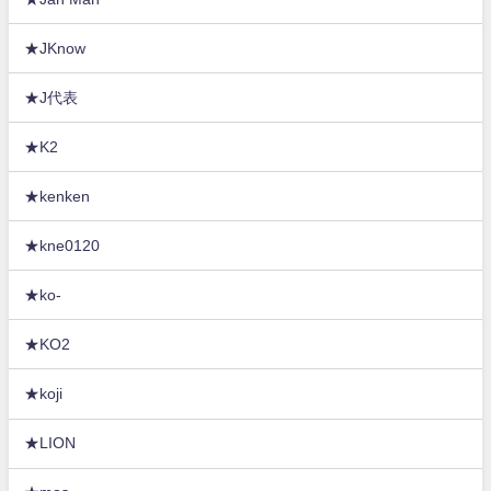
★JKnow
★J代表
★K2
★kenken
★kne0120
★ko-
★KO2
★koji
★LION