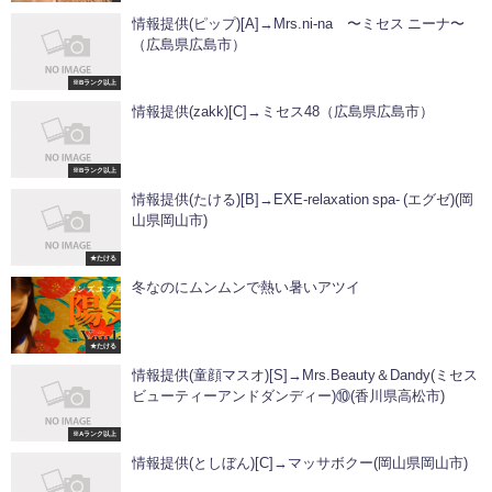
情報提供(ピップ)[A]→Mrs.ni-na 〜ミセス ニーナ〜
（広島県広島市）
※Bランク以上
情報提供(zakk)[C]→ミセス48（広島県広島市）
※Bランク以上
情報提供(たける)[B]→EXE-relaxation spa- (エグゼ)(岡
山県岡山市)
★たける
冬なのにムンムンで熱い暑いアツイ
★たける
情報提供(童顔マスオ)[S]→Mrs.Beauty＆Dandy(ミセス
ビューティーアンドダンディー)⑩(香川県高松市)
※Aランク以上
情報提供(としぼん)[C]→マッサボクー(岡山県岡山市)