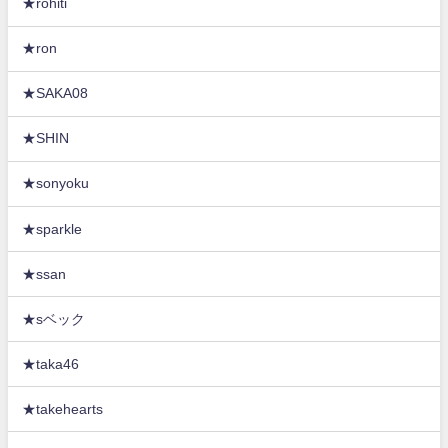
★rohiti
★ron
★SAKA08
★SHIN
★sonyoku
★sparkle
★ssan
★sベック
★taka46
★takehearts