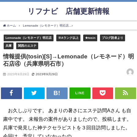
リフナビ®店舗更新情報
ホーム
Lemonade（レモネード）明石店
情報提供(tosin)[S]→Lemonade（レ
Lemonade（レモネード）明石店
※Aランク以上
★tosin
ブログ読者より
兵庫
関西のエステ
情報提供(tosin)[S]→Lemonade（レモネード）明
石店④（兵庫県明石市）
2023年9月29日
2023年9月29日
LINE
お久しぶりです。 あまりの暑さにエステ訪問Aさん も自
粛中です。 未報告の案件がありましたので、投稿します。
兵庫で発見した神テクセラピストを３回目訪問しました。
今回は、予定していなかったの