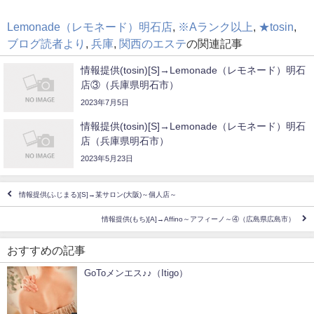
Lemonade（レモネード）明石店
,
※Aランク以上
,
★tosin
,
ブログ読者より
,
兵庫
,
関西のエステ
の関連記事
情報提供(tosin)[S]→Lemonade（レモネード）明石
店③（兵庫県明石市）
2023年7月5日
情報提供(tosin)[S]→Lemonade（レモネード）明石
店（兵庫県明石市）
2023年5月23日
情報提供(ふじまる)[S]→某サロン(大阪)～個人店～
情報提供(もち)[A]→Affino～アフィーノ～④（広島県広島市）
おすすめの記事
GoToメンエス♪♪（Itigo）