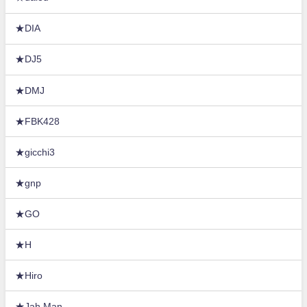
★DIA
★DJ5
★DMJ
★FBK428
★gicchi3
★gnp
★GO
★H
★Hiro
★Jah Man