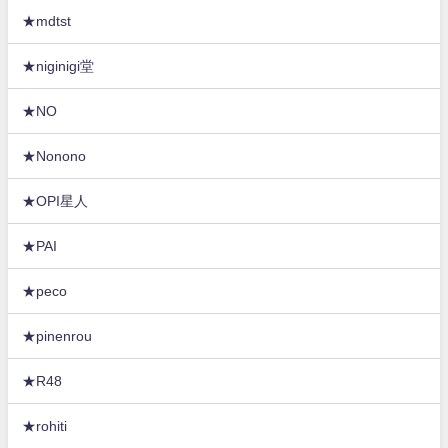
★mdtst
★niginigi堂
★NO
★Nonono
★OPI星人
★PAI
★peco
★pinenrou
★R48
★rohiti