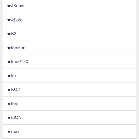
★JKnow
★J代表
★K2
★kenken
★kne0120
★ko-
★KO2
★koji
★LION
★mas