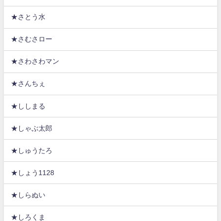
★さとう水
★さむさロー
★さわさわマン
★さんちぇ
★ししまる
★しゃぶ太郎
★しゅうたろ
★しょう1128
★しらぬい
★しろくま