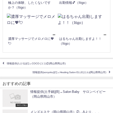
極上の体験、したくないです
出勤情報💕（Itigo）
か？（Itigo）
濃厚マッサージでメロメロに💖
はるちゃん出勤しますよ！！
💘
（Itigo）
情報提供(たける)[C]→COCO (ココ)②(岡山県岡山市)
情報提供(sonyoku)[C]→Healing Salon ELLE(エル)(岡山県岡山市)
おすすめの記事
情報提供(土手鍋)[B]→Salon Baby サロンベイビー
（岡山県岡山市）
※Aランク以上
メンズエステ（岡山県岡山市）②…Aより、、、