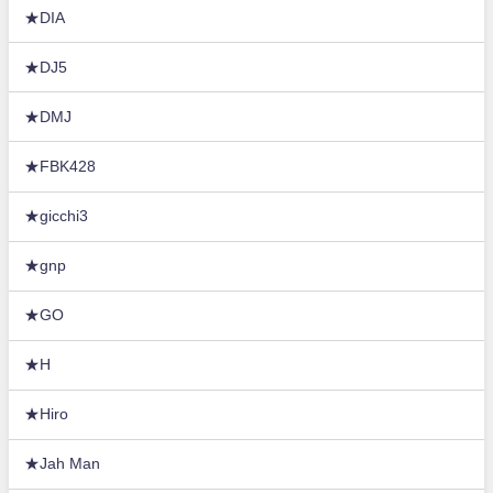
★DIA
★DJ5
★DMJ
★FBK428
★gicchi3
★gnp
★GO
★H
★Hiro
★Jah Man