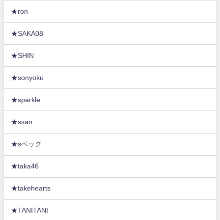
★ron
★SAKA08
★SHIN
★sonyoku
★sparkle
★ssan
★sベック
★taka46
★takehearts
★TANITANI