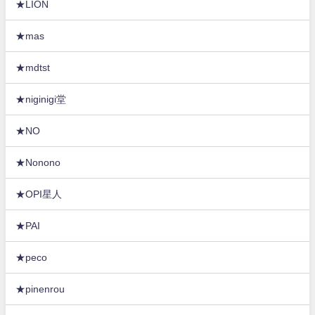
★LION
★mas
★mdtst
★niginigi堂
★NO
★Nonono
★OPI星人
★PAI
★peco
★pinenrou