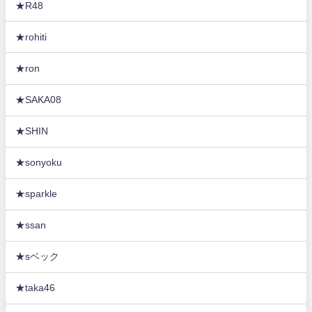
★R48
★rohiti
★ron
★SAKA08
★SHIN
★sonyoku
★sparkle
★ssan
★sベック
★taka46