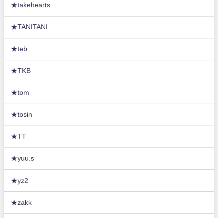
★takehearts
★TANITANI
★teb
★TKB
★tom
★tosin
★TT
★yuu.s
★yz2
★zakk