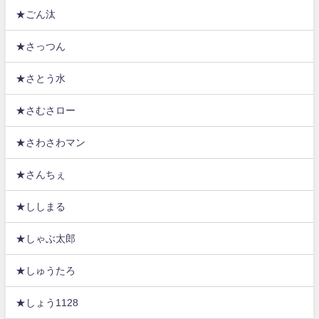
★ごん汰
★さっつん
★さとう水
★さむさロー
★さわさわマン
★さんちぇ
★ししまる
★しゃぶ太郎
★しゅうたろ
★しょう1128