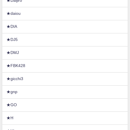
★Daijiro
★daiou
★DIA
★DJ5
★DMJ
★FBK428
★gicchi3
★gnp
★GO
★H