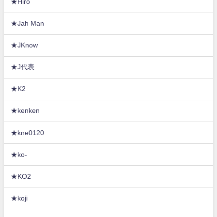
★Hiro
★Jah Man
★JKnow
★J代表
★K2
★kenken
★kne0120
★ko-
★KO2
★koji