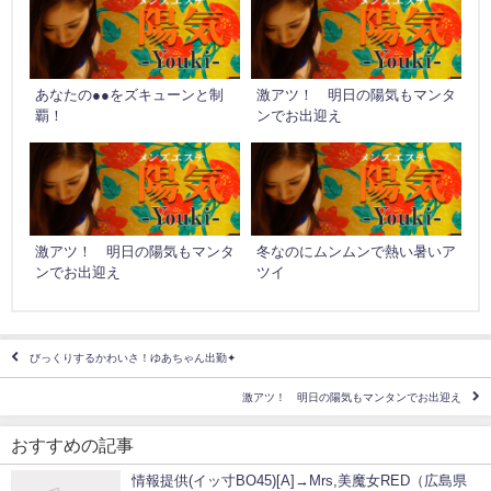
あなたの●●をズキューンと制
激アツ！ 明日の陽気もマンタ
覇！
ンでお出迎え
激アツ！ 明日の陽気もマンタ
冬なのにムンムンで熱い暑いア
ンでお出迎え
ツイ
びっくりするかわいさ！ゆあちゃん出勤✦
激アツ！ 明日の陽気もマンタンでお出迎え
おすすめの記事
情報提供(イッ寸BO45)[A]→Mrs,美魔女RED（広島県