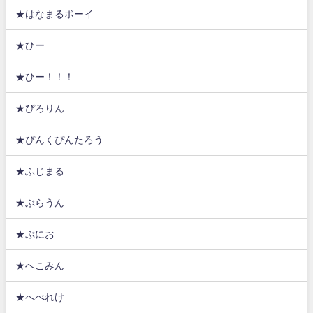
★はなまるボーイ
★ひー
★ひー！！！
★ぴろりん
★ぴんくぴんたろう
★ふじまる
★ぶらうん
★ぷにお
★へこみん
★へべれけ