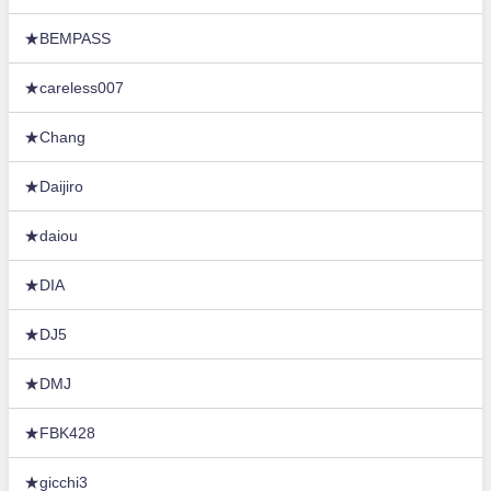
★BEMPASS
★careless007
★Chang
★Daijiro
★daiou
★DIA
★DJ5
★DMJ
★FBK428
★gicchi3