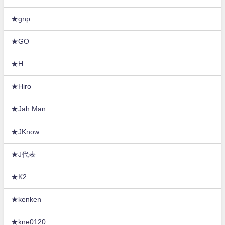
★gnp
★GO
★H
★Hiro
★Jah Man
★JKnow
★J代表
★K2
★kenken
★kne0120