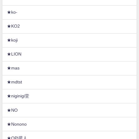
★ko-
★KO2
★koji
★LION
★mas
★mdtst
★niginigi堂
★NO
★Nonono
★OPI星人