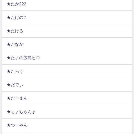
★たか222
★たけのこ
★たける
★たなか
★たまの広島ヒロ
★たろう
★だでぃ
★だーまん
★ちょもらんま
★つーやん