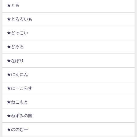
★とも
★とろろいも
★どっこい
★どろろ
★なぽり
★にんにん
★にーこらす
★ねこもと
★ねずみの国
★ののむー