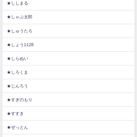
★ししまる
★しゃぶ太郎
★しゅうたろ
★しょう1128
★しらぬい
★しろくま
★じんろう
★すぎのもり
★すすき
★ぜっとん