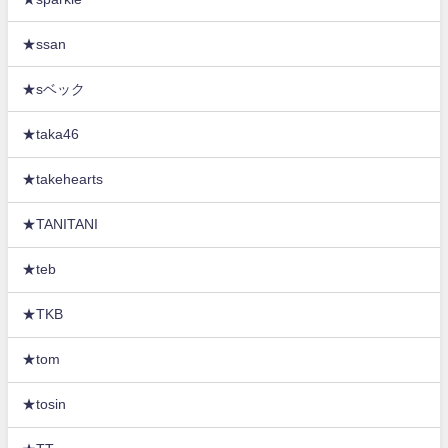
★ssan
★sベック
★taka46
★takehearts
★TANITANI
★teb
★TKB
★tom
★tosin