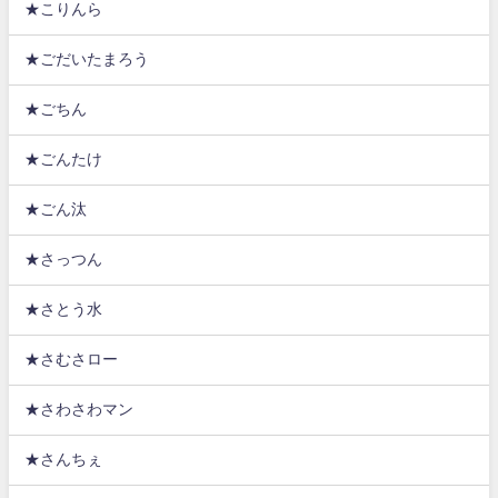
★こりんら
★ごだいたまろう
★ごちん
★ごんたけ
★ごん汰
★さっつん
★さとう水
★さむさロー
★さわさわマン
★さんちぇ