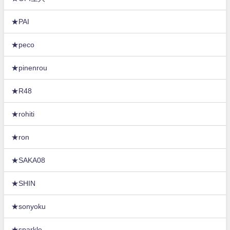
★PAI
★peco
★pinenrou
★R48
★rohiti
★ron
★SAKA08
★SHIN
★sonyoku
★sparkle