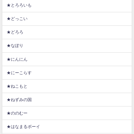
★とろろいも
★どっこい
★どろろ
★なぽり
★にんにん
★にーこらす
★ねこもと
★ねずみの国
★ののむー
★はなまるボーイ