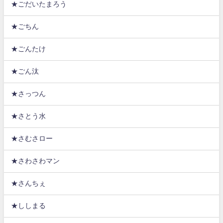
★ごだいたまろう
★ごちん
★ごんたけ
★ごん汰
★さっつん
★さとう水
★さむさロー
★さわさわマン
★さんちぇ
★ししまる