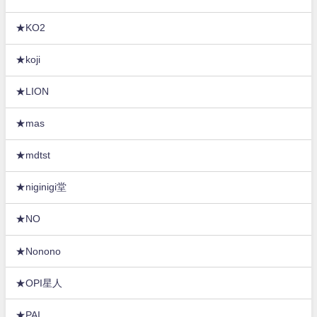
★KO2
★koji
★LION
★mas
★mdtst
★niginigi堂
★NO
★Nonono
★OPI星人
★PAI