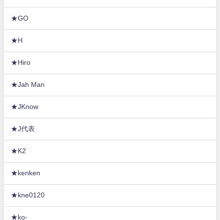
★GO
★H
★Hiro
★Jah Man
★JKnow
★J代表
★K2
★kenken
★kne0120
★ko-