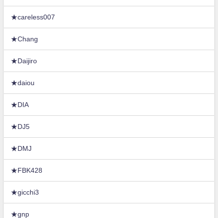
★careless007
★Chang
★Daijiro
★daiou
★DIA
★DJ5
★DMJ
★FBK428
★gicchi3
★gnp