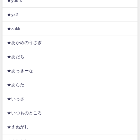
★yuu.s
★yz2
★zakk
★あかめのうさぎ
★あだち
★あっきーな
★あらた
★いっさ
★いつものところ
★えぬがし