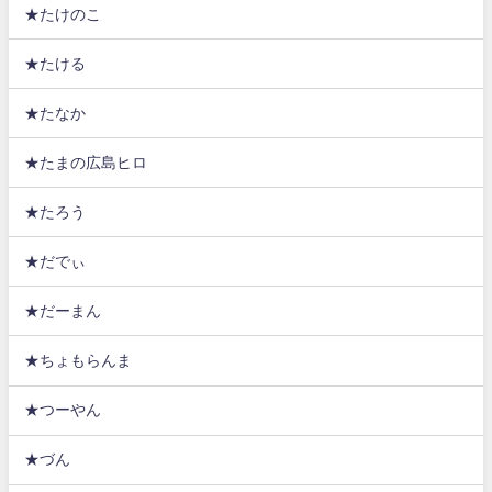
★たけのこ
★たける
★たなか
★たまの広島ヒロ
★たろう
★だでぃ
★だーまん
★ちょもらんま
★つーやん
★づん