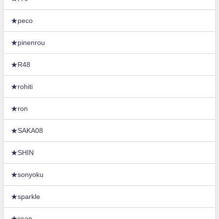
★peco
★pinenrou
★R48
★rohiti
★ron
★SAKA08
★SHIN
★sonyoku
★sparkle
★ssan