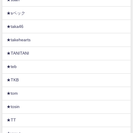
★sベック
★taka46
★takehearts
★TANITANI
★teb
★TKB
★tom
★tosin
★TT