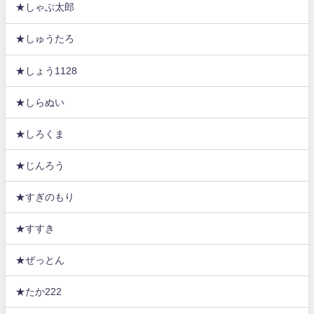
★しゃぶ太郎
★しゅうたろ
★しょう1128
★しらぬい
★しろくま
★じんろう
★すぎのもり
★すすき
★ぜっとん
★たか222