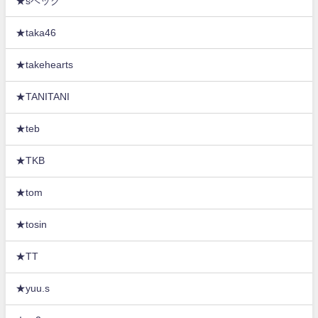
★sベック
★taka46
★takehearts
★TANITANI
★teb
★TKB
★tom
★tosin
★TT
★yuu.s