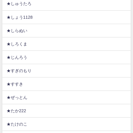
★しゅうたろ
★しょう1128
★しらぬい
★しろくま
★じんろう
★すぎのもり
★すすき
★ぜっとん
★たか222
★たけのこ