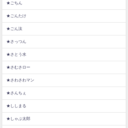
★ごちん
★ごんたけ
★ごん汰
★さっつん
★さとう水
★さむさロー
★さわさわマン
★さんちぇ
★ししまる
★しゃぶ太郎