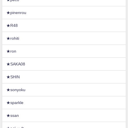
★pinenrou
★R48
★rohiti
★ron
★SAKA08
★SHIN
★sonyoku
★sparkle
★ssan