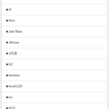
★H
★Hiro
★Jah Man
★JKnow
★J代表
★K2
★kenken
★kne0120
★ko-
★KO2