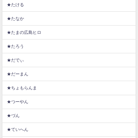
★たける
★たなか
★たまの広島ヒロ
★たろう
★だでぃ
★だーまん
★ちょもらんま
★つーやん
★づん
★ていへん