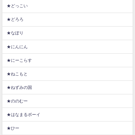
★どっこい
★どろろ
★なぽり
★にんにん
★にーこらす
★ねこもと
★ねずみの国
★ののむー
★はなまるボーイ
★ひー