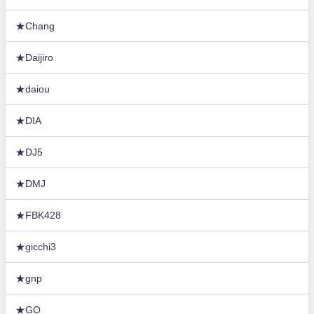
★Chang
★Daijiro
★daiou
★DIA
★DJ5
★DMJ
★FBK428
★gicchi3
★gnp
★GO