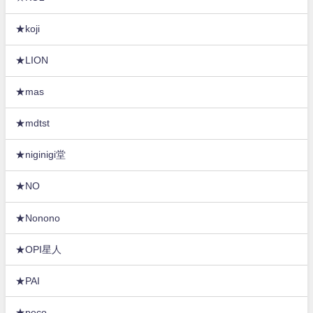
★koji
★LION
★mas
★mdtst
★niginigi堂
★NO
★Nonono
★OPI星人
★PAI
★peco