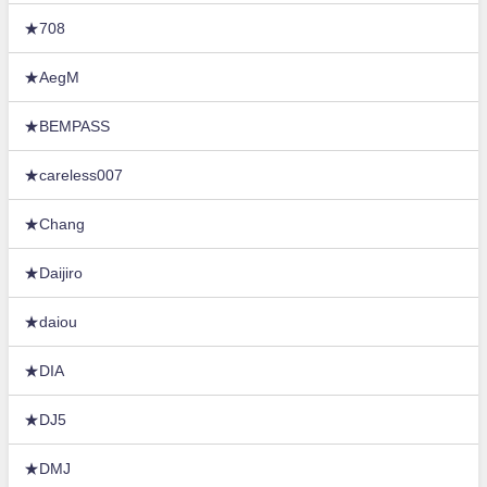
★708
★AegM
★BEMPASS
★careless007
★Chang
★Daijiro
★daiou
★DIA
★DJ5
★DMJ