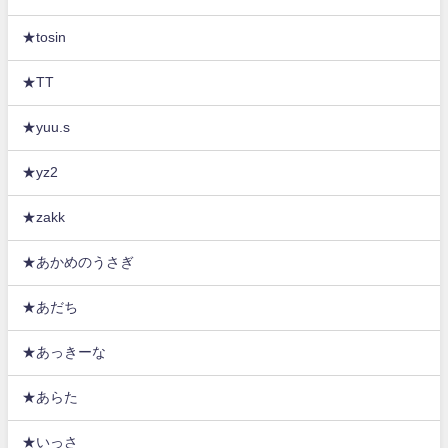
★tosin
★TT
★yuu.s
★yz2
★zakk
★あかめのうさぎ
★あだち
★あっきーな
★あらた
★いっさ