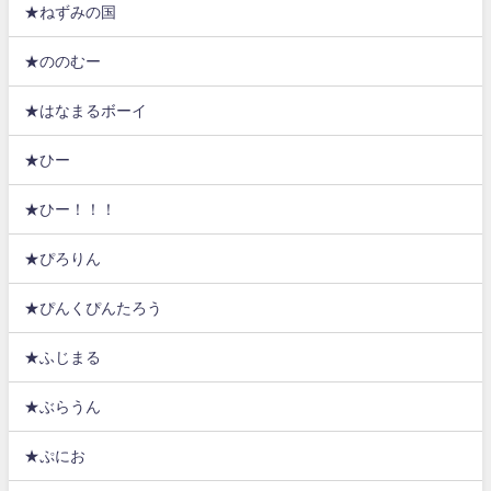
★ねずみの国
★ののむー
★はなまるボーイ
★ひー
★ひー！！！
★ぴろりん
★ぴんくぴんたろう
★ふじまる
★ぶらうん
★ぷにお