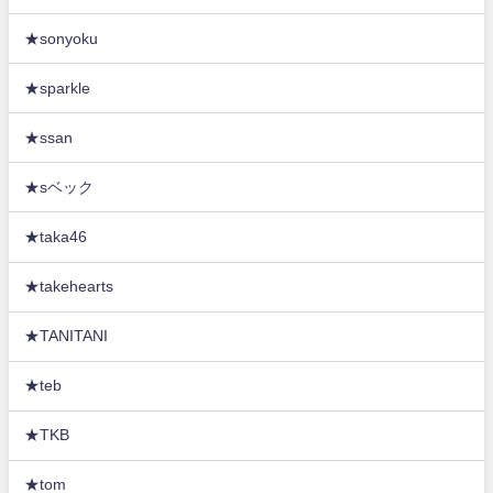
★sonyoku
★sparkle
★ssan
★sベック
★taka46
★takehearts
★TANITANI
★teb
★TKB
★tom