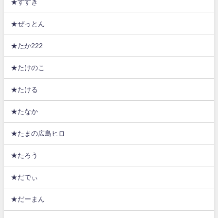
★すすき
★ぜっとん
★たか222
★たけのこ
★たける
★たなか
★たまの広島ヒロ
★たろう
★だでぃ
★だーまん