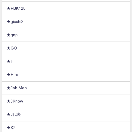
★FBK428
★gicchi3
★gnp
★GO
★H
★Hiro
★Jah Man
★JKnow
★J代表
★K2