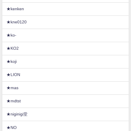
★kenken
★kne0120
★ko-
★KO2
★koji
★LION
★mas
★mdtst
★niginigi堂
★NO