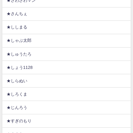
★さわさわマン
★さんちぇ
★ししまる
★しゃぶ太郎
★しゅうたろ
★しょう1128
★しらぬい
★しろくま
★じんろう
★すぎのもり