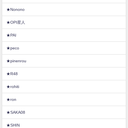
★Nonono
★OPI星人
★PAI
★peco
★pinenrou
★R48
★rohiti
★ron
★SAKA08
★SHIN