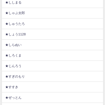
★ししまる
★しゃぶ太郎
★しゅうたろ
★しょう1128
★しらぬい
★しろくま
★じんろう
★すぎのもり
★すすき
★ぜっとん