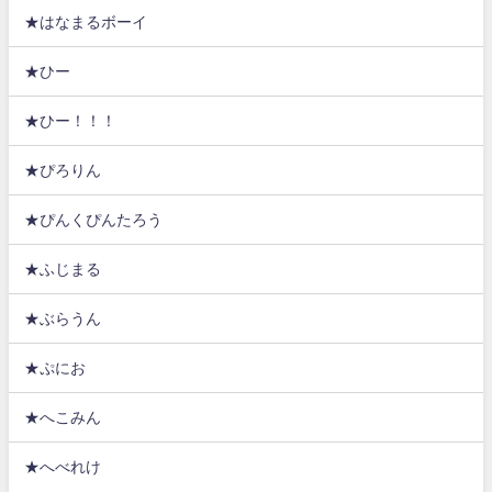
★はなまるボーイ
★ひー
★ひー！！！
★ぴろりん
★ぴんくぴんたろう
★ふじまる
★ぶらうん
★ぷにお
★へこみん
★へべれけ