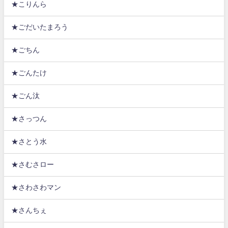
★こりんら
★ごだいたまろう
★ごちん
★ごんたけ
★ごん汰
★さっつん
★さとう水
★さむさロー
★さわさわマン
★さんちぇ