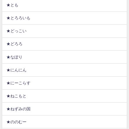
★とも
★とろろいも
★どっこい
★どろろ
★なぽり
★にんにん
★にーこらす
★ねこもと
★ねずみの国
★ののむー