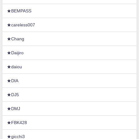
★BEMPASS
★careless007
★Chang
★Daijiro
★daiou
★DIA
★DJ5
★DMJ
★FBK428
★gicchi3