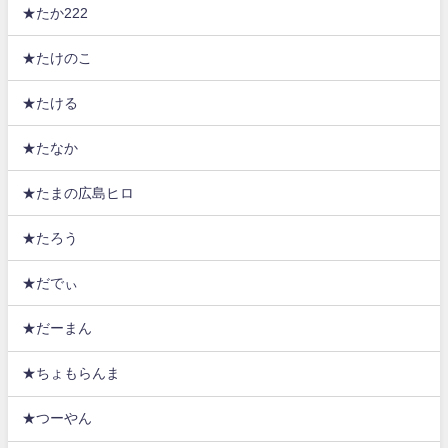
★たか222
★たけのこ
★たける
★たなか
★たまの広島ヒロ
★たろう
★だでぃ
★だーまん
★ちょもらんま
★つーやん