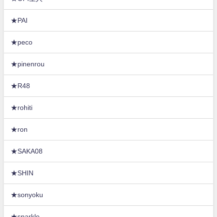
★PAI
★peco
★pinenrou
★R48
★rohiti
★ron
★SAKA08
★SHIN
★sonyoku
★sparkle