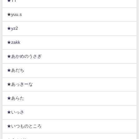
★TT
★yuu.s
★yz2
★zakk
★あかめのうさぎ
★あだち
★あっきーな
★あらた
★いっさ
★いつものところ