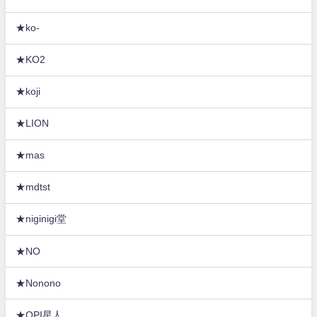
★ko-
★KO2
★koji
★LION
★mas
★mdtst
★niginigi堂
★NO
★Nonono
★OPI星人