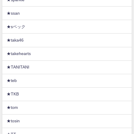
★ssan
★sベック
★taka46
★takehearts
★TANITANI
★teb
★TKB
★tom
★tosin