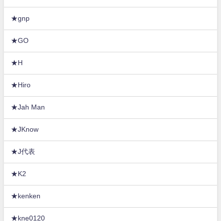
★gnp
★GO
★H
★Hiro
★Jah Man
★JKnow
★J代表
★K2
★kenken
★kne0120