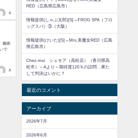
RED（広島県広島市）
A
情報提供(しゃぶ太郎)[S]→FROG SPA（フロ
ッグスパ）③（大阪）
情報提供(けいた)[S]→Mrs,美魔女RED（広島
 施術
県広島市）
たいで
Chez-moi シェモア（高松店）（香川県高
松市）～Aより～期待度120％の訪問…果た
A
して判決はいかに？
最近のコメント
アーカイブ
2026年7月
2026年6月