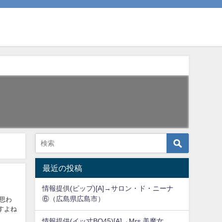
最近の投稿
情報提供(ピップ)[A]→サロン・ド・ニーナ
⑥（広島県広島市）
思わ
すよね
情報提供(イッ寸BO45)[A]→Mrs,美魔女