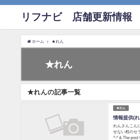
リフナビ®店舗更新情報
ホーム
★れん
★れん
★れんの記事一覧
★れん
情報提供(れ
れんさんこんに
せない程のセラ
^-^ & The 