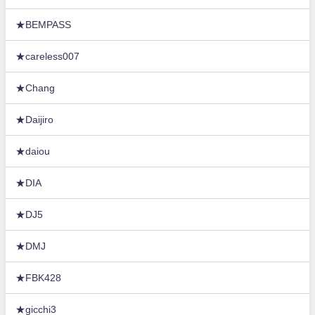
★BEMPASS
★careless007
★Chang
★Daijiro
★daiou
★DIA
★DJ5
★DMJ
★FBK428
★gicchi3