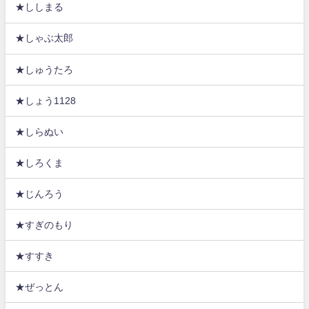
★ししまる
★しゃぶ太郎
★しゅうたろ
★しょう1128
★しらぬい
★しろくま
★じんろう
★すぎのもり
★すすき
★ぜっとん