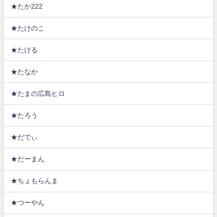
★たか222
★たけのこ
★たける
★たなか
★たまの広島ヒロ
★たろう
★だでぃ
★だーまん
★ちょもらんま
★つーやん