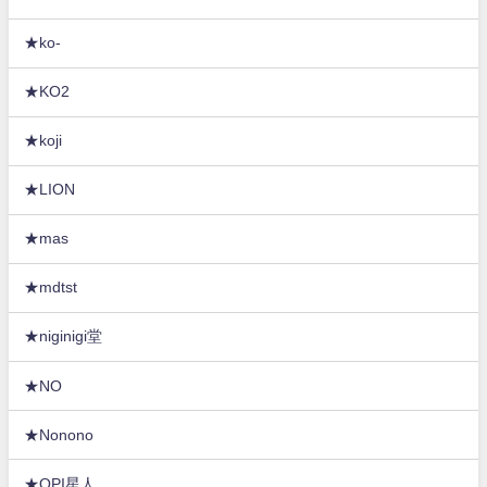
★ko-
★KO2
★koji
★LION
★mas
★mdtst
★niginigi堂
★NO
★Nonono
★OPI星人