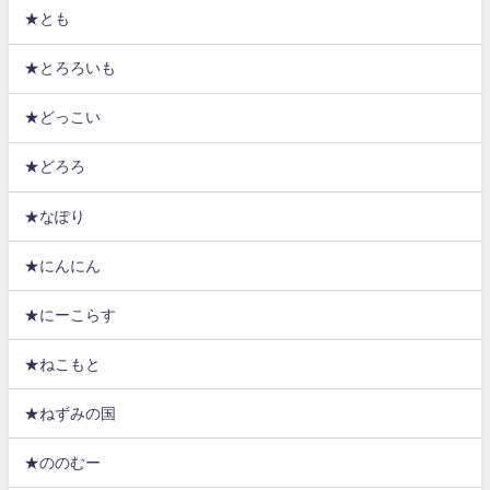
★とも
★とろろいも
★どっこい
★どろろ
★なぽり
★にんにん
★にーこらす
★ねこもと
★ねずみの国
★ののむー