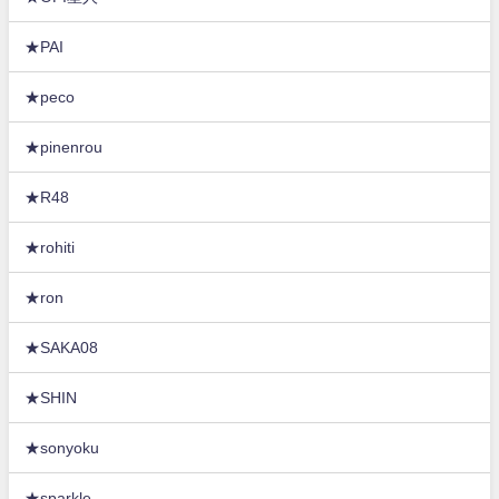
★PAI
★peco
★pinenrou
★R48
★rohiti
★ron
★SAKA08
★SHIN
★sonyoku
★sparkle