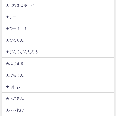
★はなまるボーイ
★ひー
★ひー！！！
★ぴろりん
★ぴんくぴんたろう
★ふじまる
★ぶらうん
★ぷにお
★へこみん
★へべれけ