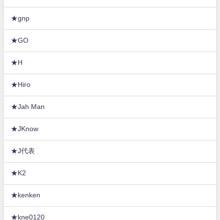
★gnp
★GO
★H
★Hiro
★Jah Man
★JKnow
★J代表
★K2
★kenken
★kne0120