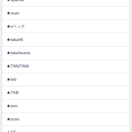
★ssan
★sベック
★taka46
★takehearts
★TANITANI
★teb
★TKB
★tom
★tosin