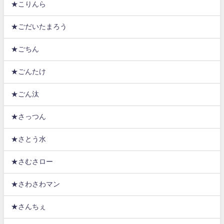
★こりんら
★ごだいたまろう
★ごちん
★ごんたけ
★ごん汰
★さっつん
★さとう水
★さむさロー
★さわさわマン
★さんちぇ