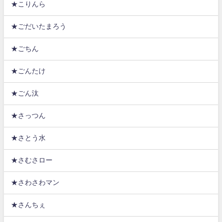
★こりんら
★ごだいたまろう
★ごちん
★ごんたけ
★ごん汰
★さっつん
★さとう水
★さむさロー
★さわさわマン
★さんちぇ