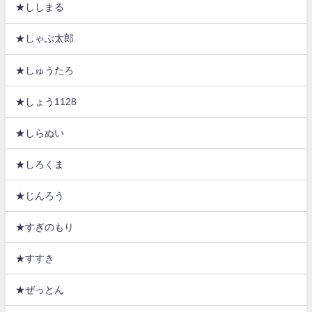
★ししまる
★しゃぶ太郎
★しゅうたろ
★しょう1128
★しらぬい
★しろくま
★じんろう
★すぎのもり
★すすき
★ぜっとん