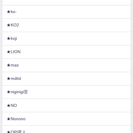
★ko-
★KO2
★koji
★LION
★mas
★mdtst
★niginigi堂
★NO
★Nonono
★OPI星人