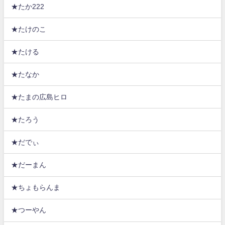
★たか222
★たけのこ
★たける
★たなか
★たまの広島ヒロ
★たろう
★だでぃ
★だーまん
★ちょもらんま
★つーやん