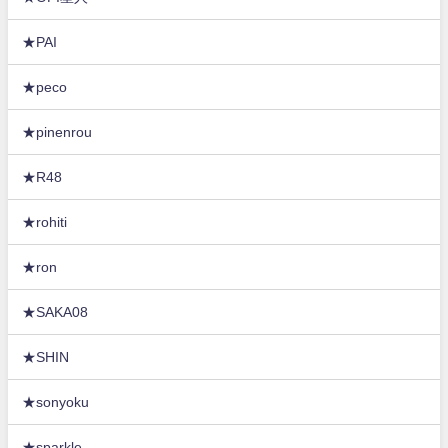
★PAI
★peco
★pinenrou
★R48
★rohiti
★ron
★SAKA08
★SHIN
★sonyoku
★sparkle