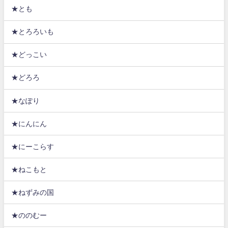
★とも
★とろろいも
★どっこい
★どろろ
★なぽり
★にんにん
★にーこらす
★ねこもと
★ねずみの国
★ののむー