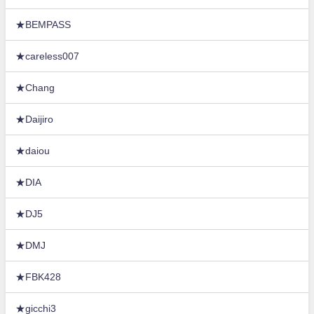
★BEMPASS
★careless007
★Chang
★Daijiro
★daiou
★DIA
★DJ5
★DMJ
★FBK428
★gicchi3