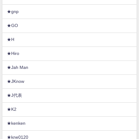
★gnp
★GO
★H
★Hiro
★Jah Man
★JKnow
★J代表
★K2
★kenken
★kne0120