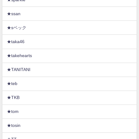
★ssan
★sベック
★taka46
★takehearts
★TANITANI
★teb
★TKB
★tom
★tosin