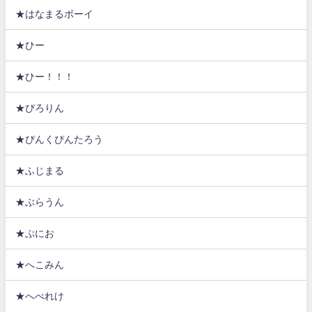
★はなまるボーイ
★ひー
★ひー！！！
★ぴろりん
★ぴんくぴんたろう
★ふじまる
★ぶらうん
★ぷにお
★へこみん
★へべれけ