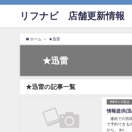
リフナビ®店舗更新情報
ホーム
★迅雷
★迅雷
★迅雷の記事一覧
※Bランク以上
情報提供(迅
連続での投稿失
で予約できる
から。 &n...