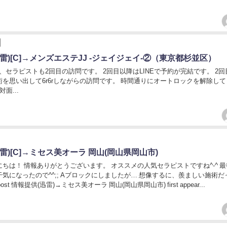
雷)[C]→メンズエステJJ -ジェイジェイ-②（東京都杉並区）
セラピストも2回目の訪問です。 2回目以降はLINEで予約が完結です。 2回
を思い出して6r6rしながらの訪問です。 時間通りにオートロックを解除して
面...
雷)[C]→ミセス美オーラ 岡山(岡山県岡山市)
ちは！ 情報ありがとうございます。 オススメの人気セラピストですね^-^ 
気になったので^^;; Aブロックにしましたが… 想像するに、羨ましい施術だ
post 情報提供(迅雷)→ミセス美オーラ 岡山(岡山県岡山市) first appear...