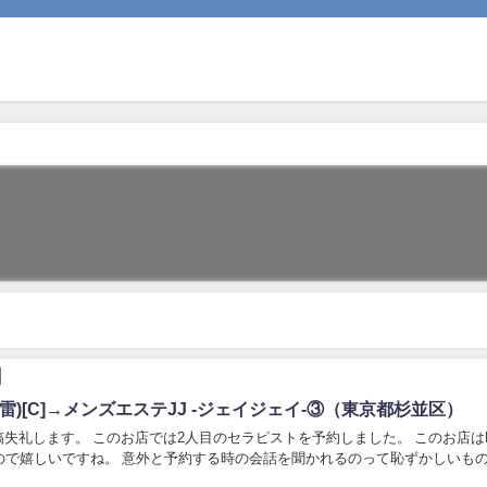
雷)[C]→メンズエステJJ -ジェイジェイ-③（東京都杉並区）
礼します。 このお店では2人目のセラピストを予約しました。 このお店はL
ので嬉しいですね。 意外と予約する時の会話を聞かれるのって恥ずかしいも