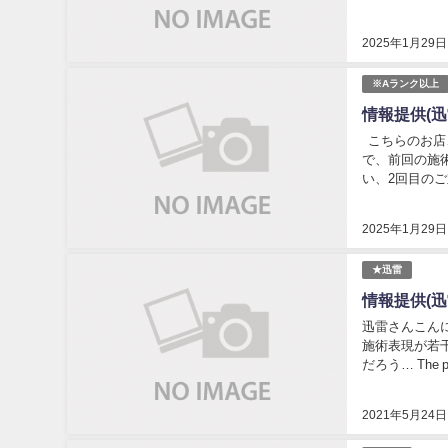
2025年1月29日
※Aランク以上
情報提供(迅
こちらのお店、
で、前回の施術
い、2回目のご対
2025年1月29日
★迅雷
情報提供(迅
迅雷さんこんに
施術表現が若干
だろう… The 
2021年5月24日