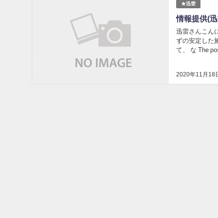
★迅雷
情報提供(迅
迅雷さんこん
ずの安定した
て、 な The p
2020年11月18