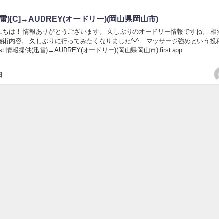
雷)[C]→AUDREY(オードリー)(岡山県岡山市)
にちは！ 情報ありがとうございます。 久しぶりのオードリー情報ですね。 相
施術内容。 久しぶりに行ってみたくなりました^-^ マッサージ強めという投
ost 情報提供(迅雷)→AUDREY(オードリー)(岡山県岡山市) first app...
日