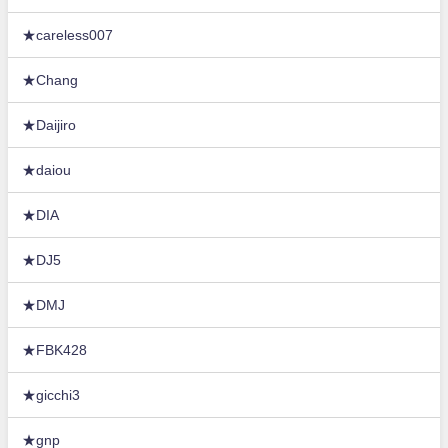
★careless007
★Chang
★Daijiro
★daiou
★DIA
★DJ5
★DMJ
★FBK428
★gicchi3
★gnp