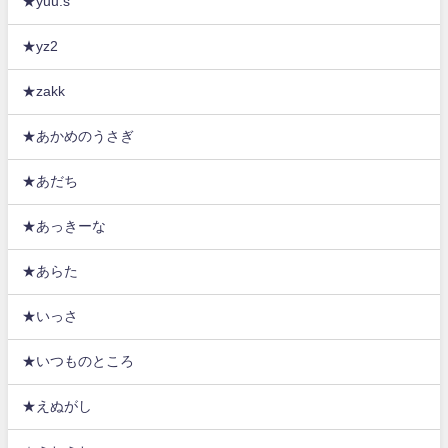
★yuu.s
★yz2
★zakk
★あかめのうさぎ
★あだち
★あっきーな
★あらた
★いっさ
★いつものところ
★えぬがし