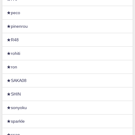
★peco
★pinenrou
★R48
★rohiti
★ron
★SAKA08
★SHIN
★sonyoku
★sparkle
★ssan