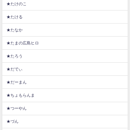
★たけのこ
★たける
★たなか
★たまの広島ヒロ
★たろう
★だでぃ
★だーまん
★ちょもらんま
★つーやん
★づん