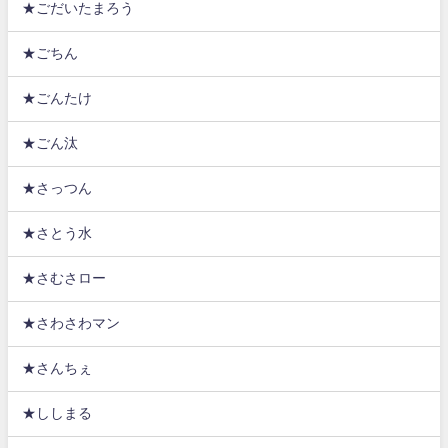
★ごだいたまろう
★ごちん
★ごんたけ
★ごん汰
★さっつん
★さとう水
★さむさロー
★さわさわマン
★さんちぇ
★ししまる