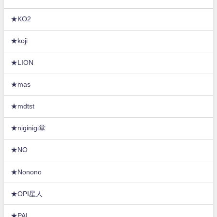
★KO2
★koji
★LION
★mas
★mdtst
★niginigi堂
★NO
★Nonono
★OPI星人
★PAI