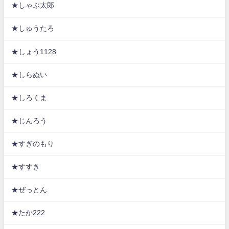
★しゃぶ太郎
★しゅうたろ
★しょう1128
★しらぬい
★しろくま
★じんろう
★すぎのもり
★すすき
★ぜっとん
★たか222