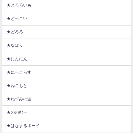
★とろろいも
★どっこい
★どろろ
★なぽり
★にんにん
★にーこらす
★ねこもと
★ねずみの国
★ののむー
★はなまるボーイ