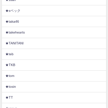
★sベック
★taka46
★takehearts
★TANITANI
★teb
★TKB
★tom
★tosin
★TT