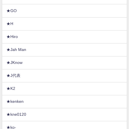
★GO
★H
★Hiro
★Jah Man
★JKnow
★J代表
★K2
★kenken
★kne0120
★ko-