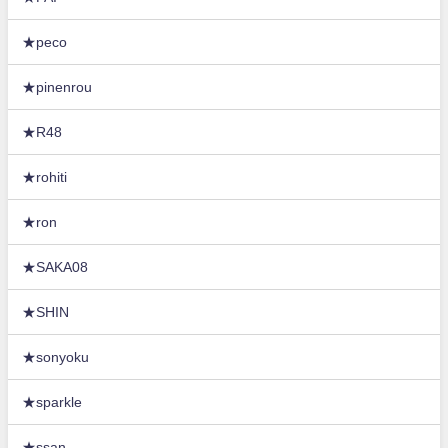
★peco
★pinenrou
★R48
★rohiti
★ron
★SAKA08
★SHIN
★sonyoku
★sparkle
★ssan