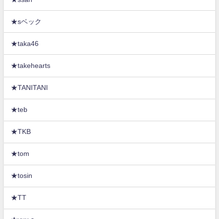
★sベック
★taka46
★takehearts
★TANITANI
★teb
★TKB
★tom
★tosin
★TT