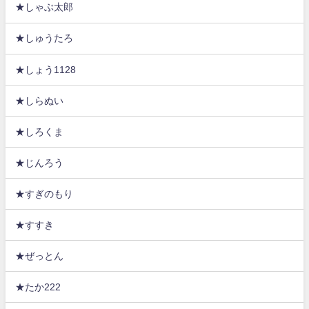
★しゃぶ太郎
★しゅうたろ
★しょう1128
★しらぬい
★しろくま
★じんろう
★すぎのもり
★すすき
★ぜっとん
★たか222