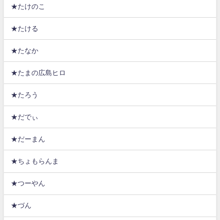
★たけのこ
★たける
★たなか
★たまの広島ヒロ
★たろう
★だでぃ
★だーまん
★ちょもらんま
★つーやん
★づん