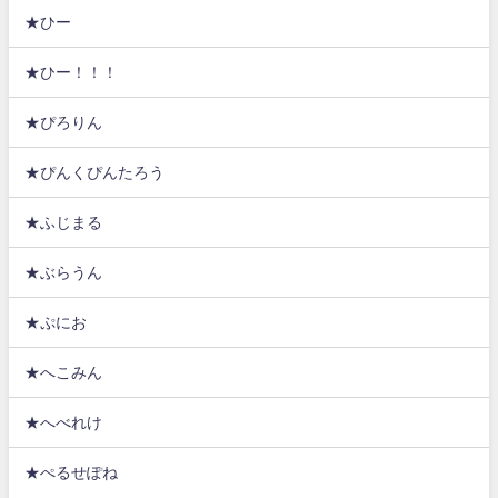
★ひー
★ひー！！！
★ぴろりん
★ぴんくぴんたろう
★ふじまる
★ぶらうん
★ぷにお
★へこみん
★へべれけ
★ぺるせぽね