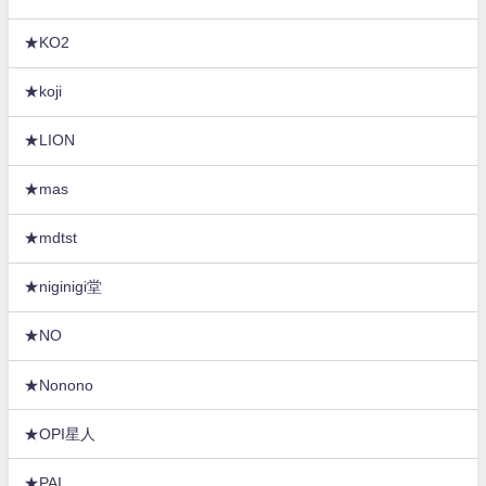
★KO2
★koji
★LION
★mas
★mdtst
★niginigi堂
★NO
★Nonono
★OPI星人
★PAI