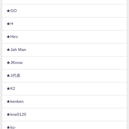
★GO
★H
★Hiro
★Jah Man
★JKnow
★J代表
★K2
★kenken
★kne0120
★ko-