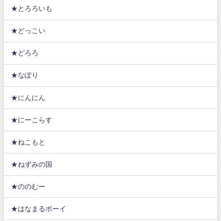
★とろろいも
★どっこい
★どろろ
★なぽり
★にんにん
★にーこらす
★ねこもと
★ねずみの国
★ののむー
★はなまるボーイ