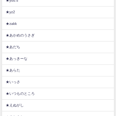
★yuu.s
★yz2
★zakk
★あかめのうさぎ
★あだち
★あっきーな
★あらた
★いっさ
★いつものところ
★えぬがし