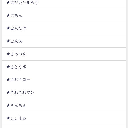
★ごだいたまろう
★ごちん
★ごんたけ
★ごん汰
★さっつん
★さとう水
★さむさロー
★さわさわマン
★さんちぇ
★ししまる