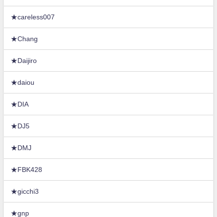
★careless007
★Chang
★Daijiro
★daiou
★DIA
★DJ5
★DMJ
★FBK428
★gicchi3
★gnp