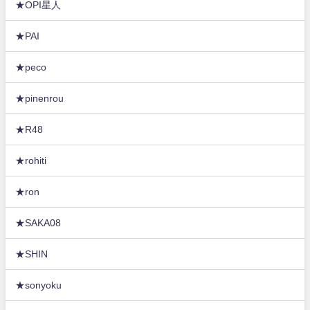
★OPI星人
★PAI
★peco
★pinenrou
★R48
★rohiti
★ron
★SAKA08
★SHIN
★sonyoku