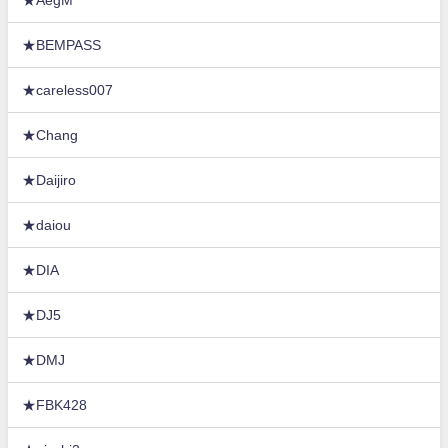
★BEMPASS
★careless007
★Chang
★Daijiro
★daiou
★DIA
★DJ5
★DMJ
★FBK428