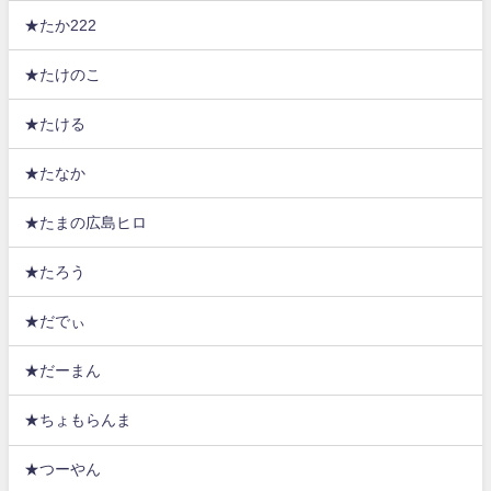
★たか222
★たけのこ
★たける
★たなか
★たまの広島ヒロ
★たろう
★だでぃ
★だーまん
★ちょもらんま
★つーやん