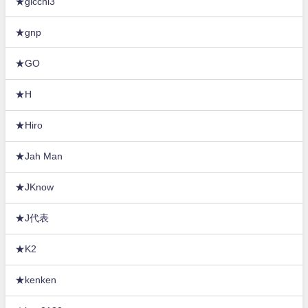
★gicchi3
★gnp
★GO
★H
★Hiro
★Jah Man
★JKnow
★J代表
★K2
★kenken