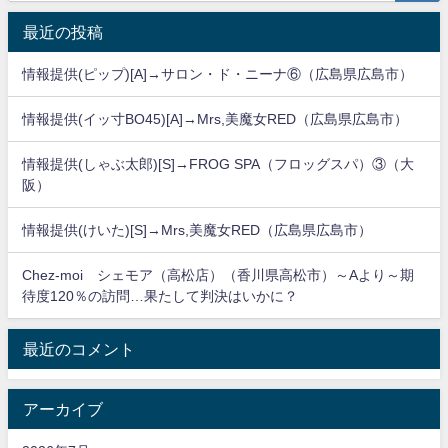
最近の投稿
情報提供(ピップ)[A]→サロン・ド・ニーナ⑥（広島県広島市）
情報提供(イッ寸BO45)[A]→Mrs,美魔女RED（広島県広島市）
情報提供(しゃぶ太郎)[S]→FROG SPA（フロッグスパ）③（大
阪）
情報提供(けいた)[S]→Mrs,美魔女RED（広島県広島市）
Chez-moi シェモア（高松店）（香川県高松市）～Aより～期
待度120％の訪問…果たして判決はいかに？
最近のコメント
アーカイブ