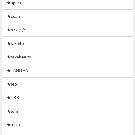
★sparkle
★ssan
★sベック
★taka46
★takehearts
★TANITANI
★teb
★TKB
★tom
★tosin