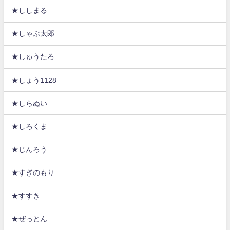
★ししまる
★しゃぶ太郎
★しゅうたろ
★しょう1128
★しらぬい
★しろくま
★じんろう
★すぎのもり
★すすき
★ぜっとん