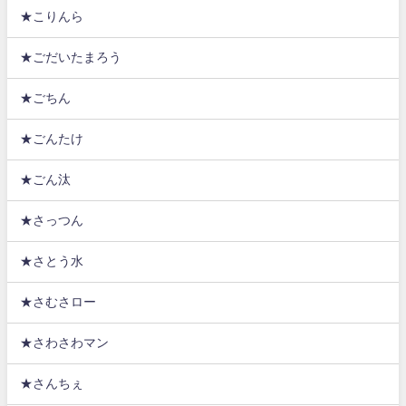
★こりんら
★ごだいたまろう
★ごちん
★ごんたけ
★ごん汰
★さっつん
★さとう水
★さむさロー
★さわさわマン
★さんちぇ