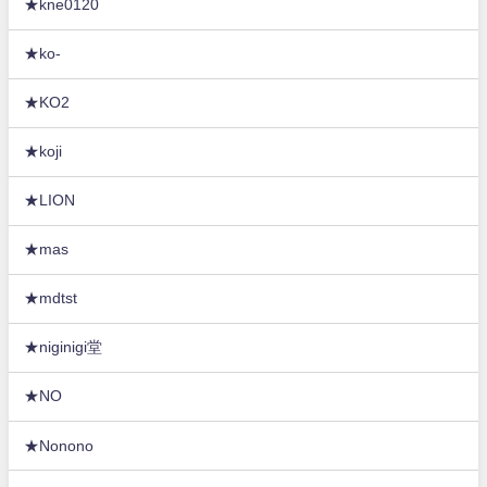
★kne0120
★ko-
★KO2
★koji
★LION
★mas
★mdtst
★niginigi堂
★NO
★Nonono