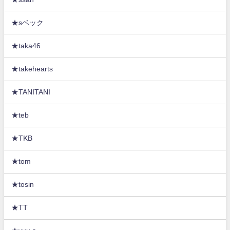
★sベック
★taka46
★takehearts
★TANITANI
★teb
★TKB
★tom
★tosin
★TT