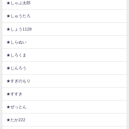
★しゃぶ太郎
★しゅうたろ
★しょう1128
★しらぬい
★しろくま
★じんろう
★すぎのもり
★すすき
★ぜっとん
★たか222