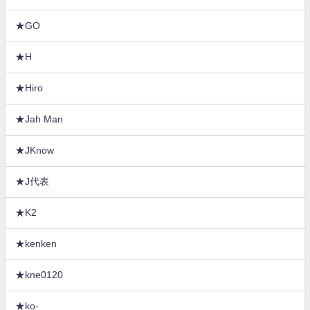
★GO
★H
★Hiro
★Jah Man
★JKnow
★J代表
★K2
★kenken
★kne0120
★ko-