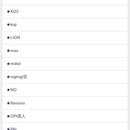
★KO2
★koji
★LION
★mas
★mdtst
★niginigi堂
★NO
★Nonono
★OPI星人
★PAI