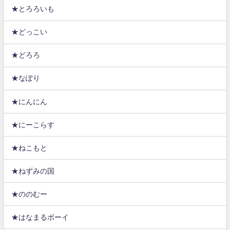
★とろろいも
★どっこい
★どろろ
★なぽり
★にんにん
★にーこらす
★ねこもと
★ねずみの国
★ののむー
★はなまるボーイ