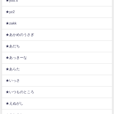
★yuu.s
★yz2
★zakk
★あかめのうさぎ
★あだち
★あっきーな
★あらた
★いっさ
★いつものところ
★えぬがし