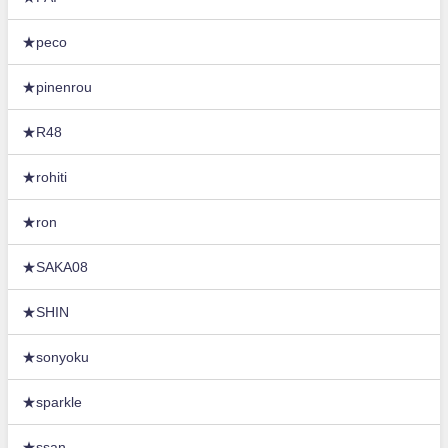
★peco
★pinenrou
★R48
★rohiti
★ron
★SAKA08
★SHIN
★sonyoku
★sparkle
★ssan