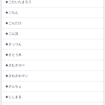
★ごだいたまろう
★ごちん
★ごんたけ
★ごん汰
★さっつん
★さとう水
★さむさロー
★さわさわマン
★さんちぇ
★ししまる