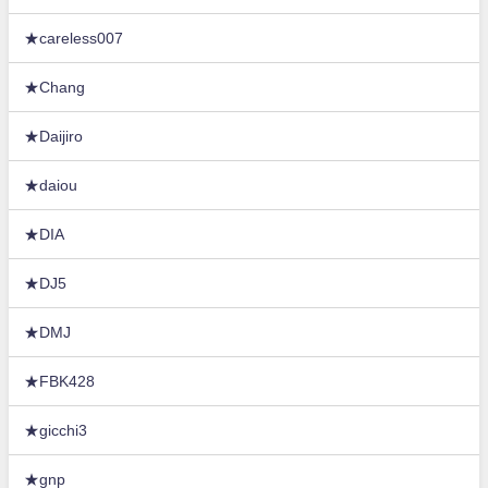
★careless007
★Chang
★Daijiro
★daiou
★DIA
★DJ5
★DMJ
★FBK428
★gicchi3
★gnp