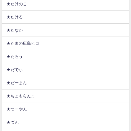
★たけのこ
★たける
★たなか
★たまの広島ヒロ
★たろう
★だでぃ
★だーまん
★ちょもらんま
★つーやん
★づん