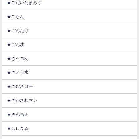
★ごだいたまろう
★ごちん
★ごんたけ
★ごん汰
★さっつん
★さとう水
★さむさロー
★さわさわマン
★さんちぇ
★ししまる