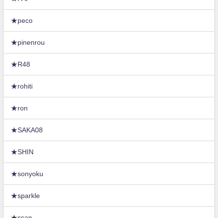
★peco
★pinenrou
★R48
★rohiti
★ron
★SAKA08
★SHIN
★sonyoku
★sparkle
★ssan