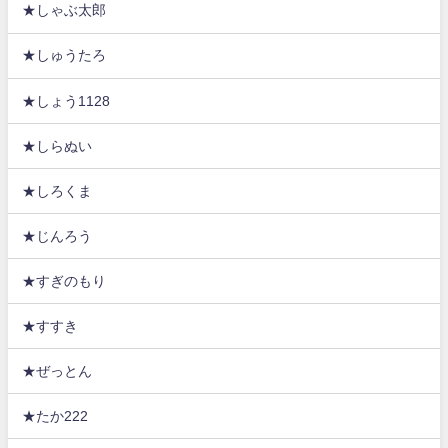
★しゃぶ太郎
★しゅうたろ
★しょう1128
★しらぬい
★しろくま
★じんろう
★すぎのもり
★すすき
★ぜっとん
★たか222