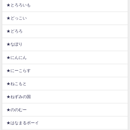
★とろろいも
★どっこい
★どろろ
★なぽり
★にんにん
★にーこらす
★ねこもと
★ねずみの国
★ののむー
★はなまるボーイ