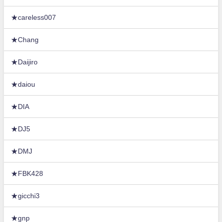
★careless007
★Chang
★Daijiro
★daiou
★DIA
★DJ5
★DMJ
★FBK428
★gicchi3
★gnp