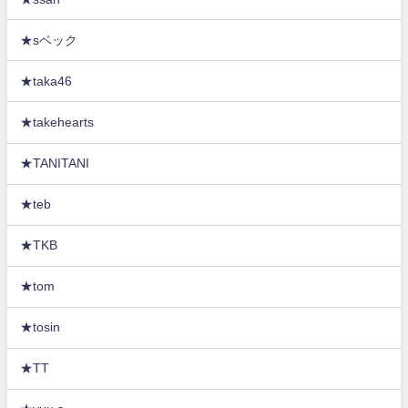
★sベック
★taka46
★takehearts
★TANITANI
★teb
★TKB
★tom
★tosin
★TT