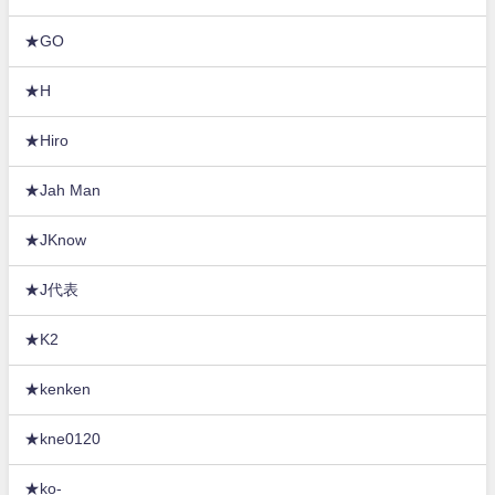
★GO
★H
★Hiro
★Jah Man
★JKnow
★J代表
★K2
★kenken
★kne0120
★ko-