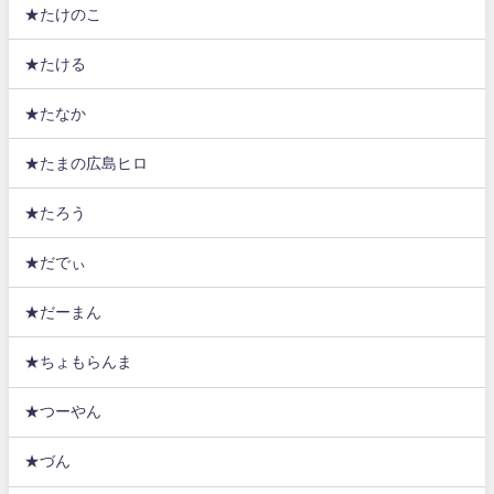
★たけのこ
★たける
★たなか
★たまの広島ヒロ
★たろう
★だでぃ
★だーまん
★ちょもらんま
★つーやん
★づん