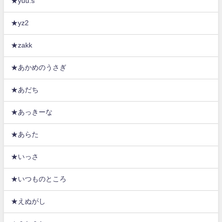
★yuu.s
★yz2
★zakk
★あかめのうさぎ
★あだち
★あっきーな
★あらた
★いっさ
★いつものところ
★えぬがし