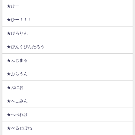
★ひー
★ひー！！！
★ぴろりん
★ぴんくぴんたろう
★ふじまる
★ぶらうん
★ぷにお
★へこみん
★へべれけ
★ぺるせぽね