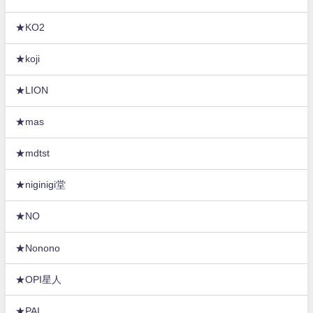
★KO2
★koji
★LION
★mas
★mdtst
★niginigi堂
★NO
★Nonono
★OPI星人
★PAI