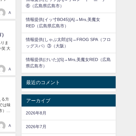
⑥（広島県広島市）
A
情報提供(イッ寸BO45)[A]→Mrs,美魔女
RED（広島県広島市）
市）
情報提供(しゃぶ太郎)[S]→FROG SPA（フロ
ありま
ッグスパ）③（大阪）
笑 大
情報提供(けいた)[S]→Mrs,美魔女RED（広島
県広島市）
A
最近のコメント
える方
アーカイブ
では味
島市）
2026年8月
A
2026年7月