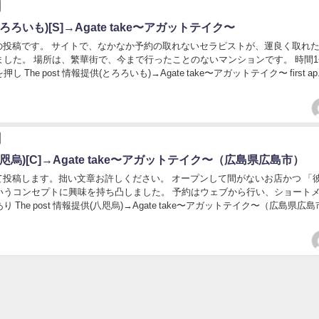
ろいも)[S]→Agate take〜アガットテイク〜
投稿です。 サイトで、なかなか予約の取れないセラピストが、運良く取れ
ました。 場所は、繁華街で、今まで行ったことのないマンションです。 時間
 The post 情報提供(とろろいも)→Agate take〜アガットテイク〜 first ap.
咫烏)[C]→Agate take〜アガットテイク〜（広島県広島市）
投稿します。拙い文章お許しください。 オープンして間がないお店かつ 「
いうコンセプトに興味を持ち凸しました。 予約はウェブから行い、ショート
 The post 情報提供(八咫烏)→Agate take〜アガットテイク〜（広島県広