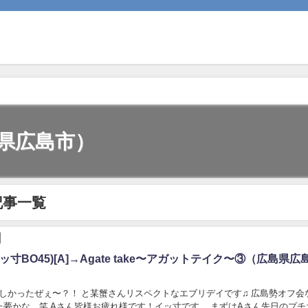
県広島市）
記事一覧
ッ寸BO45)[A]→Agate take〜アガットテイク〜③（広島県広
しかったぜぇ〜？！ と某蟹さんリスペクトなエブリデイです♫ 広島勢オフ会
た夢かな。笑 Aさん皆様お疲れ様です！イッ寸です。 まずはAさん先日のプチ