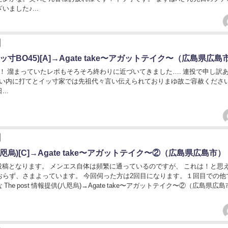
いました♪...
ッ寸BO45)[A]→Agate take〜アガットテイク〜（広島県広島
！ 溜まっていたレポもそろそろ終わりに近づいてきました…. 連投で申し訳
熱い内に打てとイッ寸家では先祖代々言い伝えられておりまゆ故ご容赦ください
..
咫烏)[C]→Agate take〜アガットテイク〜②（広島県広島市）
稿となります。 メンエス自体は頻繁に通っているのですが、 これは！と思
おらず、さまよっています。 今回伺った方は2回目になります。１回目での他
The post 情報提供(八咫烏)→Agate take〜アガットテイク〜②（広島県広