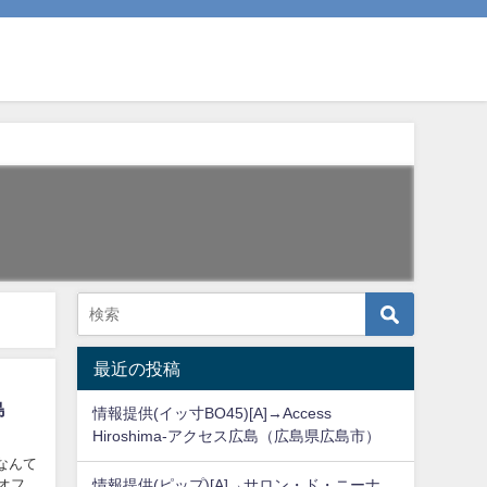
最近の投稿
島
情報提供(イッ寸BO45)[A]→Access
Hiroshima-アクセス広島（広島県広島市）
なんて
オフ
情報提供(ピップ)[A]→サロン・ド・ニーナ