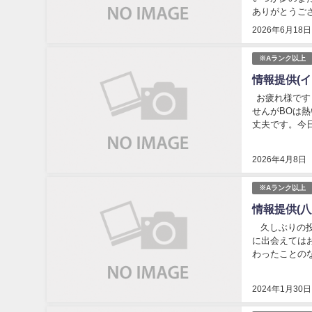
ありがとうござ
2026年6月18日
※Aランク以上
情報提供(イ
お疲れ様です
せんがBOは
丈夫です。今日.
2026年4月8日
※Aランク以上
情報提供(八
久しぶりの投
に出会えては
わったことのな 
f...
2024年1月30日