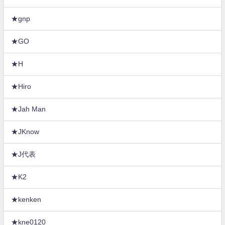
★gnp
★GO
★H
★Hiro
★Jah Man
★JKnow
★J代表
★K2
★kenken
★kne0120