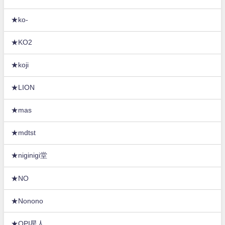
★ko-
★KO2
★koji
★LION
★mas
★mdtst
★niginigi堂
★NO
★Nonono
★OPI星人