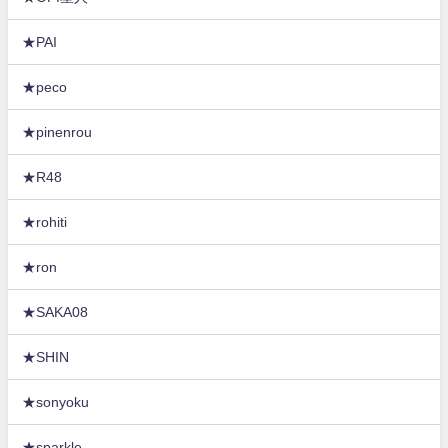
★PAI
★peco
★pinenrou
★R48
★rohiti
★ron
★SAKA08
★SHIN
★sonyoku
★sparkle