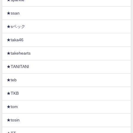
★ssan
★sベック
★taka46
★takehearts
★TANITANI
★teb
★TKB
★tom
★tosin