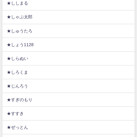
★ししまる
★しゃぶ太郎
★しゅうたろ
★しょう1128
★しらぬい
★しろくま
★じんろう
★すぎのもり
★すすき
★ぜっとん