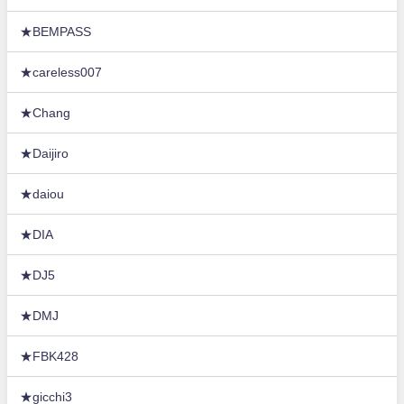
★BEMPASS
★careless007
★Chang
★Daijiro
★daiou
★DIA
★DJ5
★DMJ
★FBK428
★gicchi3