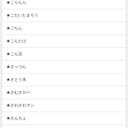
★こりんら
★ごだいたまろう
★ごちん
★ごんたけ
★ごん汰
★さっつん
★さとう水
★さむさロー
★さわさわマン
★さんちぇ