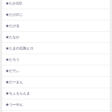
★たか222
★たけのこ
★たける
★たなか
★たまの広島ヒロ
★たろう
★だでぃ
★だーまん
★ちょもらんま
★つーやん