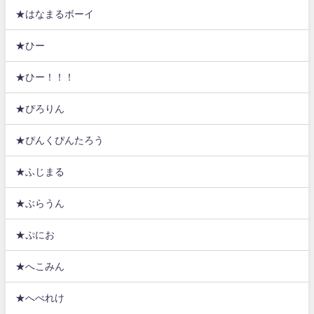
★はなまるボーイ
★ひー
★ひー！！！
★ぴろりん
★ぴんくぴんたろう
★ふじまる
★ぶらうん
★ぷにお
★へこみん
★へべれけ