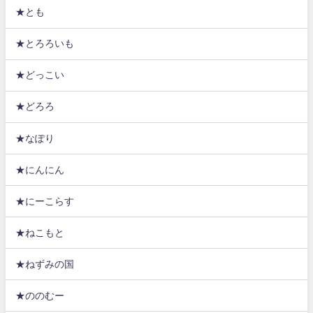
★とも
★とろろいも
★どっこい
★どろろ
★なぽり
★にんにん
★にーこらす
★ねこもと
★ねずみの国
★ののむー