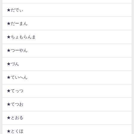
★だでぃ
★だーまん
★ちょもらんま
★つーやん
★づん
★ていへん
★てっつ
★てつお
★とおる
★とくほ