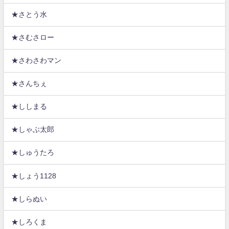
★さとう水
★さむさロー
★さわさわマン
★さんちぇ
★ししまる
★しゃぶ太郎
★しゅうたろ
★しょう1128
★しらぬい
★しろくま