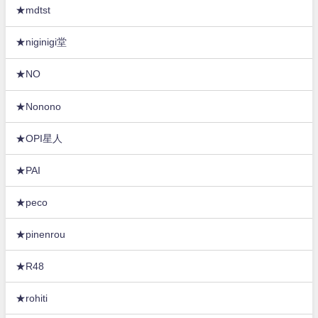
★mdtst
★niginigi堂
★NO
★Nonono
★OPI星人
★PAI
★peco
★pinenrou
★R48
★rohiti