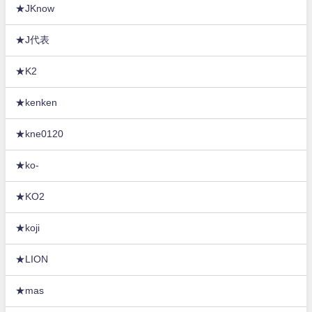
★JKnow
★J代表
★K2
★kenken
★kne0120
★ko-
★KO2
★koji
★LION
★mas