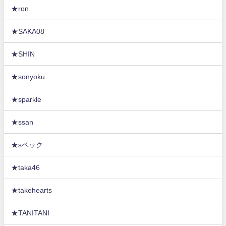
★ron
★SAKA08
★SHIN
★sonyoku
★sparkle
★ssan
★sベック
★taka46
★takehearts
★TANITANI