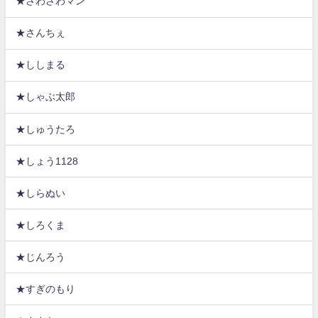
★さわさわマン
★さんちぇ
★ししまる
★しゃぶ太郎
★しゅうたろ
★しょう1128
★しらぬい
★しろくま
★じんろう
★すぎのもり