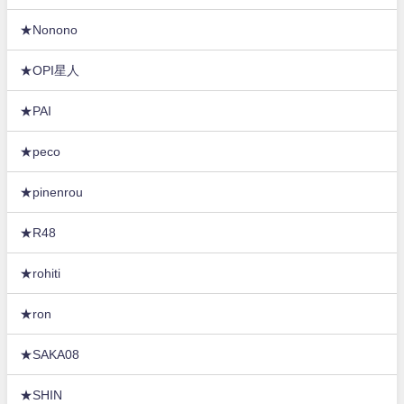
★Nonono
★OPI星人
★PAI
★peco
★pinenrou
★R48
★rohiti
★ron
★SAKA08
★SHIN