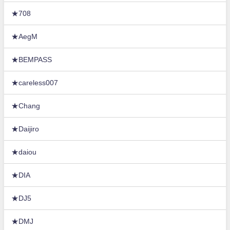
★708
★AegM
★BEMPASS
★careless007
★Chang
★Daijiro
★daiou
★DIA
★DJ5
★DMJ