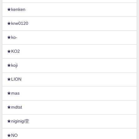
★kenken
★kne0120
★ko-
★KO2
★koji
★LION
★mas
★mdtst
★niginigi堂
★NO