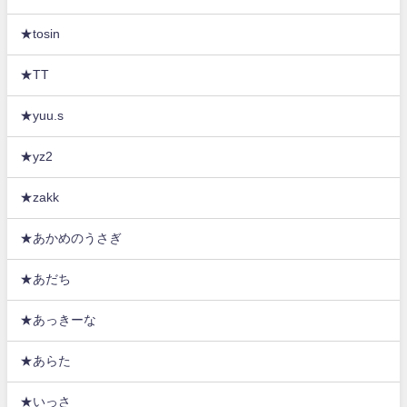
★tosin
★TT
★yuu.s
★yz2
★zakk
★あかめのうさぎ
★あだち
★あっきーな
★あらた
★いっさ