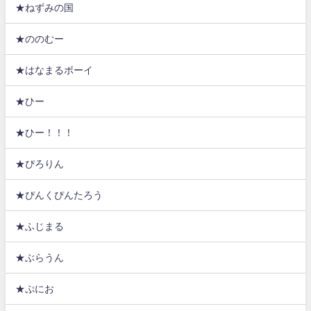
★ねずみの国
★ののむー
★はなまるボーイ
★ひー
★ひー！！！
★ぴろりん
★ぴんくぴんたろう
★ふじまる
★ぶらうん
★ぷにお