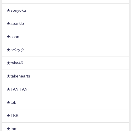
★sonyoku
★sparkle
★ssan
★sベック
★taka46
★takehearts
★TANITANI
★teb
★TKB
★tom