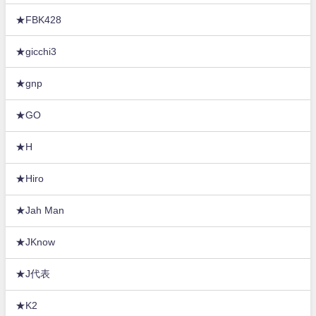
★FBK428
★gicchi3
★gnp
★GO
★H
★Hiro
★Jah Man
★JKnow
★J代表
★K2