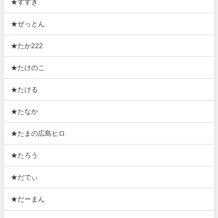
★すすき
★ぜっとん
★たか222
★たけのこ
★たける
★たなか
★たまの広島ヒロ
★たろう
★だでぃ
★だーまん