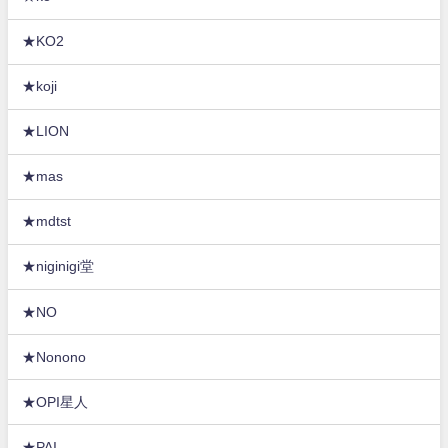
★KO2
★koji
★LION
★mas
★mdtst
★niginigi堂
★NO
★Nonono
★OPI星人
★PAI