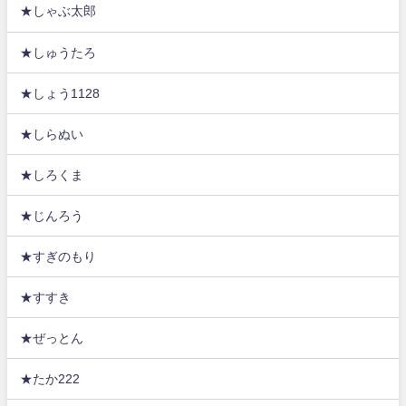
★しゃぶ太郎
★しゅうたろ
★しょう1128
★しらぬい
★しろくま
★じんろう
★すぎのもり
★すすき
★ぜっとん
★たか222