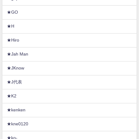
★GO
★H
★Hiro
★Jah Man
★JKnow
★J代表
★K2
★kenken
★kne0120
★ko-