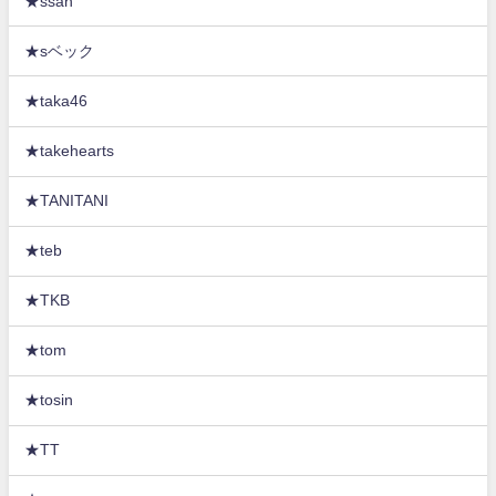
★ssan
★sベック
★taka46
★takehearts
★TANITANI
★teb
★TKB
★tom
★tosin
★TT