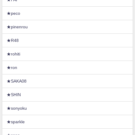
★peco
★pinenrou
★R48
★rohiti
★ron
★SAKA08
★SHIN
★sonyoku
★sparkle