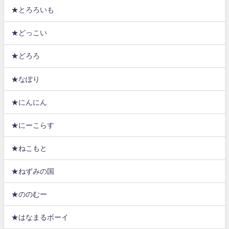
★とろろいも
★どっこい
★どろろ
★なぽり
★にんにん
★にーこらす
★ねこもと
★ねずみの国
★ののむー
★はなまるボーイ