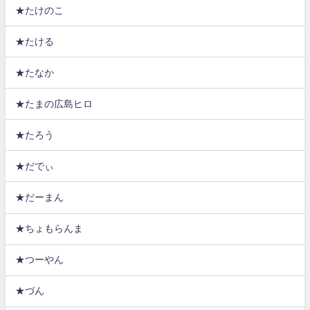
★たけのこ
★たける
★たなか
★たまの広島ヒロ
★たろう
★だでぃ
★だーまん
★ちょもらんま
★つーやん
★づん