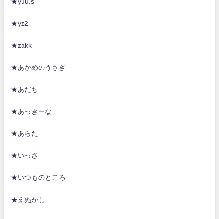
★yuu.s
★yz2
★zakk
★あかめのうさぎ
★あだち
★あっきーな
★あらた
★いっさ
★いつものところ
★えぬがし