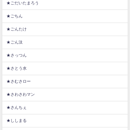
★ごだいたまろう
★ごちん
★ごんたけ
★ごん汰
★さっつん
★さとう水
★さむさロー
★さわさわマン
★さんちぇ
★ししまる