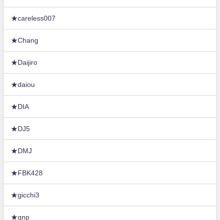
★careless007
★Chang
★Daijiro
★daiou
★DIA
★DJ5
★DMJ
★FBK428
★gicchi3
★gnp