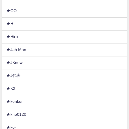
★GO
★H
★Hiro
★Jah Man
★JKnow
★J代表
★K2
★kenken
★kne0120
★ko-