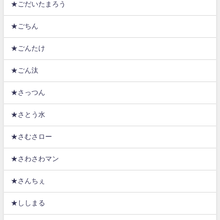
★ごだいたまろう
★ごちん
★ごんたけ
★ごん汰
★さっつん
★さとう水
★さむさロー
★さわさわマン
★さんちぇ
★ししまる