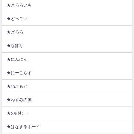
★とろろいも
★どっこい
★どろろ
★なぽり
★にんにん
★にーこらす
★ねこもと
★ねずみの国
★ののむー
★はなまるボーイ