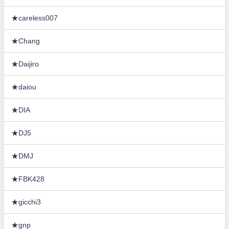
★careless007
★Chang
★Daijiro
★daiou
★DIA
★DJ5
★DMJ
★FBK428
★gicchi3
★gnp