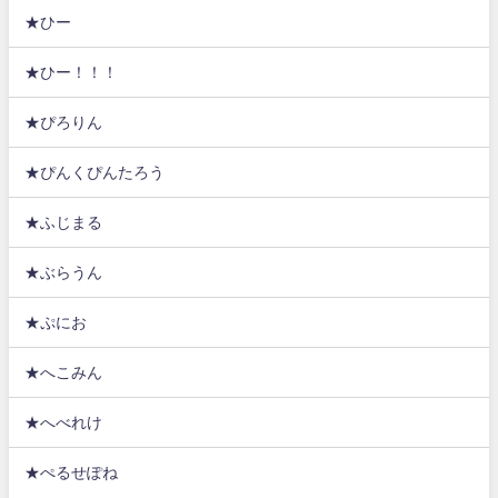
★ひー
★ひー！！！
★ぴろりん
★ぴんくぴんたろう
★ふじまる
★ぶらうん
★ぷにお
★へこみん
★へべれけ
★ぺるせぽね