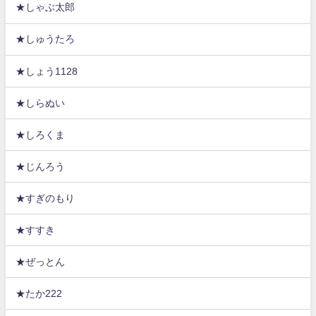
★しゃぶ太郎
★しゅうたろ
★しょう1128
★しらぬい
★しろくま
★じんろう
★すぎのもり
★すすき
★ぜっとん
★たか222