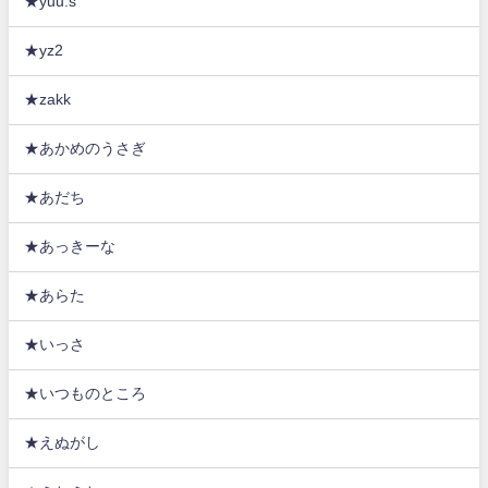
★yuu.s
★yz2
★zakk
★あかめのうさぎ
★あだち
★あっきーな
★あらた
★いっさ
★いつものところ
★えぬがし