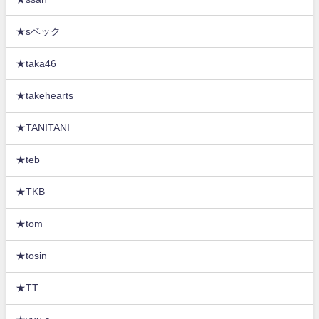
★sベック
★taka46
★takehearts
★TANITANI
★teb
★TKB
★tom
★tosin
★TT