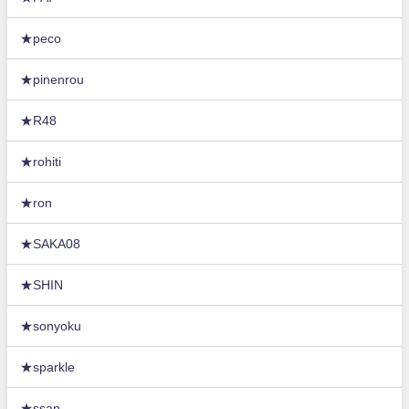
★peco
★pinenrou
★R48
★rohiti
★ron
★SAKA08
★SHIN
★sonyoku
★sparkle
★ssan