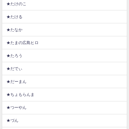
★たけのこ
★たける
★たなか
★たまの広島ヒロ
★たろう
★だでぃ
★だーまん
★ちょもらんま
★つーやん
★づん