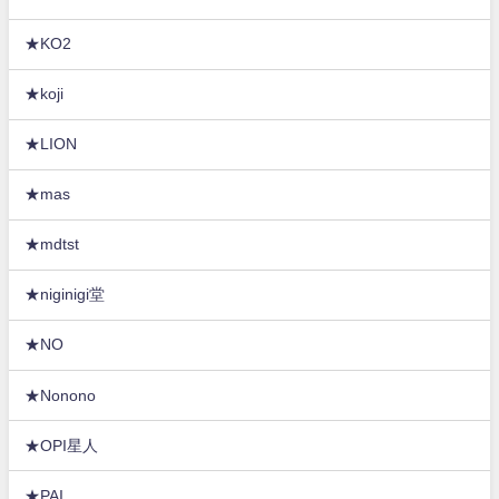
★KO2
★koji
★LION
★mas
★mdtst
★niginigi堂
★NO
★Nonono
★OPI星人
★PAI