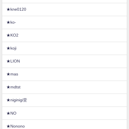
★kne0120
★ko-
★KO2
★koji
★LION
★mas
★mdtst
★niginigi堂
★NO
★Nonono