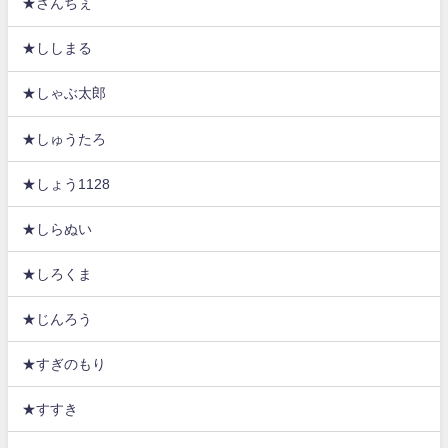
★さんちぇ
★ししまる
★しゃぶ太郎
★しゅうたろ
★しょう1128
★しらぬい
★しろくま
★じんろう
★すぎのもり
★すすき