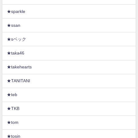
★sparkle
★ssan
★sベック
★taka46
★takehearts
★TANITANI
★teb
★TKB
★tom
★tosin