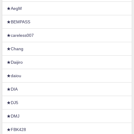
★AegM
★BEMPASS
★careless007
★Chang
★Daijiro
★daiou
★DIA
★DJ5
★DMJ
★FBK428