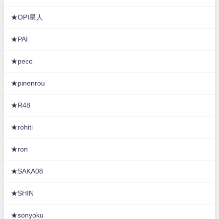
★OPI星人
★PAI
★peco
★pinenrou
★R48
★rohiti
★ron
★SAKA08
★SHIN
★sonyoku