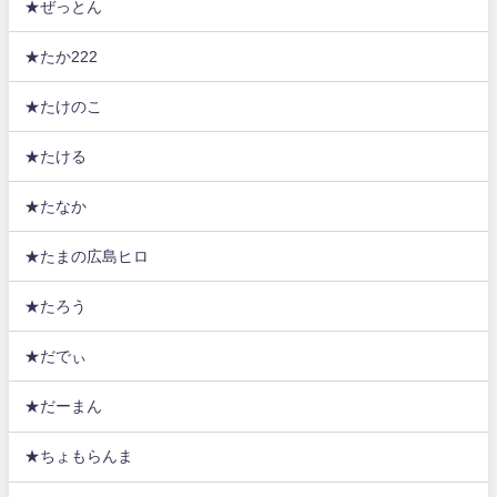
★ぜっとん
★たか222
★たけのこ
★たける
★たなか
★たまの広島ヒロ
★たろう
★だでぃ
★だーまん
★ちょもらんま