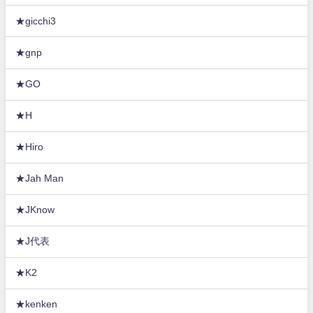
★gicchi3
★gnp
★GO
★H
★Hiro
★Jah Man
★JKnow
★J代表
★K2
★kenken