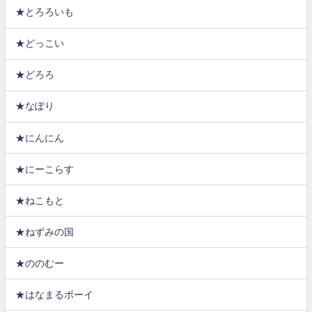
★とろろいも
★どっこい
★どろろ
★なぽり
★にんにん
★にーこらす
★ねこもと
★ねずみの国
★ののむー
★はなまるボーイ