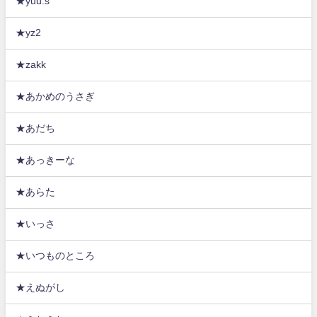
★yuu.s
★yz2
★zakk
★あかめのうさぎ
★あだち
★あっきーな
★あらた
★いっさ
★いつものところ
★えぬがし