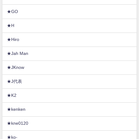
★GO
★H
★Hiro
★Jah Man
★JKnow
★J代表
★K2
★kenken
★kne0120
★ko-