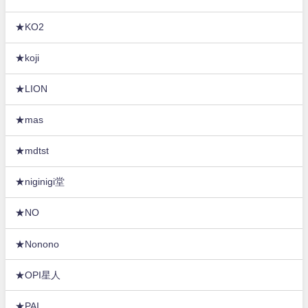
★KO2
★koji
★LION
★mas
★mdtst
★niginigi堂
★NO
★Nonono
★OPI星人
★PAI