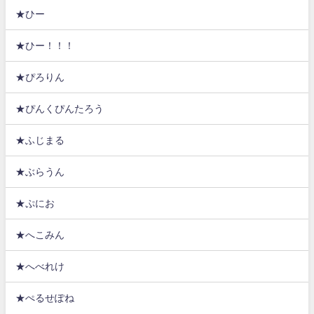
★ひー
★ひー！！！
★ぴろりん
★ぴんくぴんたろう
★ふじまる
★ぶらうん
★ぷにお
★へこみん
★へべれけ
★ぺるせぽね