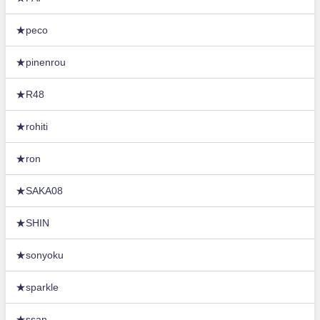
★peco
★pinenrou
★R48
★rohiti
★ron
★SAKA08
★SHIN
★sonyoku
★sparkle
★ssan