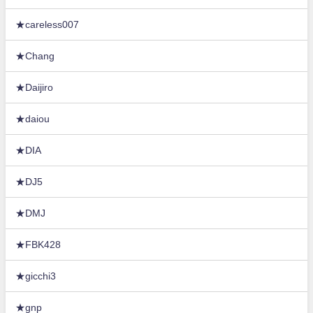
★careless007
★Chang
★Daijiro
★daiou
★DIA
★DJ5
★DMJ
★FBK428
★gicchi3
★gnp