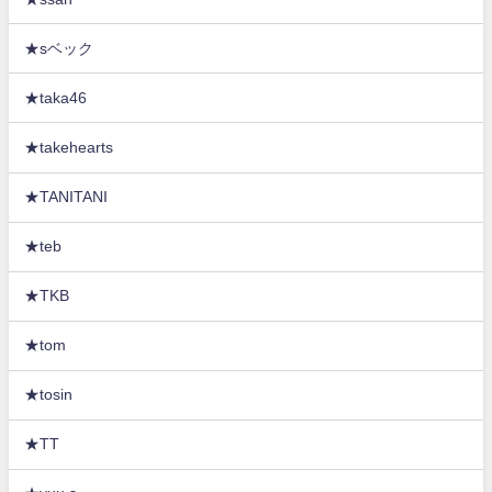
★sベック
★taka46
★takehearts
★TANITANI
★teb
★TKB
★tom
★tosin
★TT