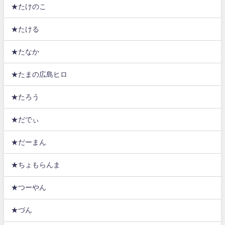
★たけのこ
★たける
★たなか
★たまの広島ヒロ
★たろう
★だでぃ
★だーまん
★ちょもらんま
★つーやん
★づん