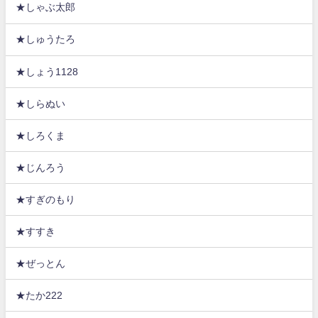
★しゃぶ太郎
★しゅうたろ
★しょう1128
★しらぬい
★しろくま
★じんろう
★すぎのもり
★すすき
★ぜっとん
★たか222