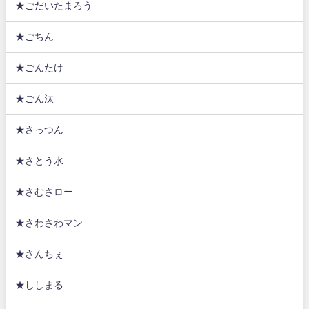
★ごだいたまろう
★ごちん
★ごんたけ
★ごん汰
★さっつん
★さとう水
★さむさロー
★さわさわマン
★さんちぇ
★ししまる