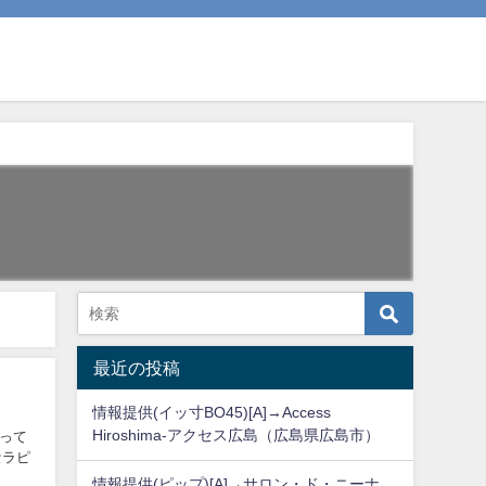
最近の投稿
情報提供(イッ寸BO45)[A]→Access
Hiroshima-アクセス広島（広島県広島市）
って
セラピ
情報提供(ピップ)[A]→サロン・ド・ニーナ