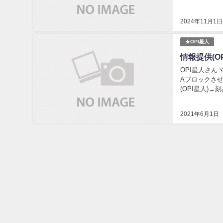
2024年11月1日
★OPI星人
情報提供(O
OPI星人さんヾ
Aブロックさせて
(OPI星人)→刻みワ
2021年6月1日