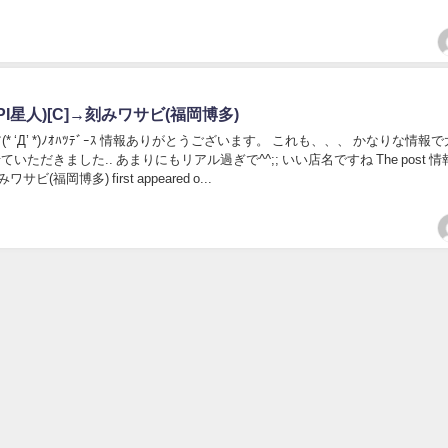
PI星人)[C]→刻みワサビ(福岡博多)
(* ‘Д’ *)ﾉｵﾊﾂﾃﾞｰｽ 情報ありがとうございます。 これも、、、 かなりな情報
いただきました.. あまりにもリアル過ぎで^^;; いい店名ですね The post 
サビ(福岡博多) first appeared o...