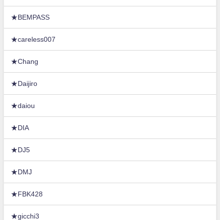
★BEMPASS
★careless007
★Chang
★Daijiro
★daiou
★DIA
★DJ5
★DMJ
★FBK428
★gicchi3