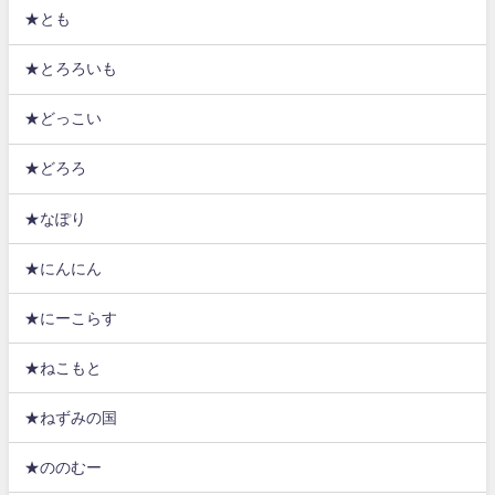
★とも
★とろろいも
★どっこい
★どろろ
★なぽり
★にんにん
★にーこらす
★ねこもと
★ねずみの国
★ののむー