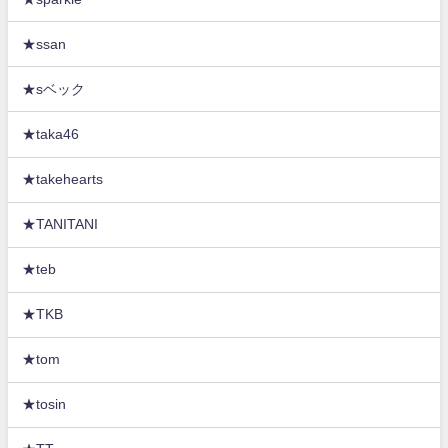
★ssan
★sベック
★taka46
★takehearts
★TANITANI
★teb
★TKB
★tom
★tosin