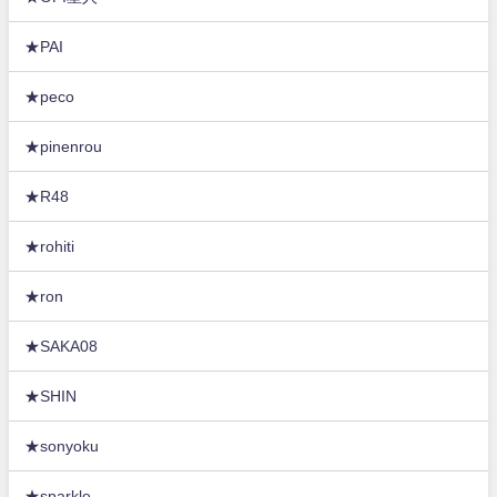
★PAI
★peco
★pinenrou
★R48
★rohiti
★ron
★SAKA08
★SHIN
★sonyoku
★sparkle