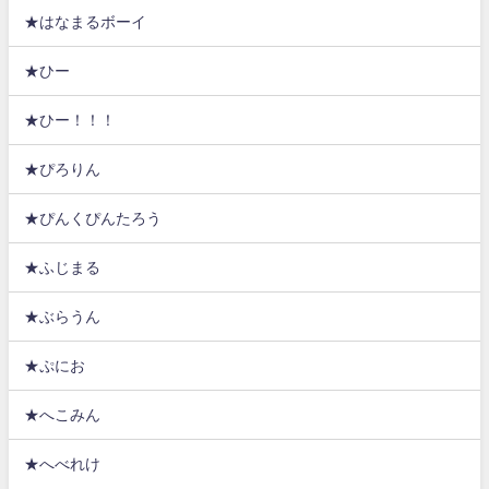
★はなまるボーイ
★ひー
★ひー！！！
★ぴろりん
★ぴんくぴんたろう
★ふじまる
★ぶらうん
★ぷにお
★へこみん
★へべれけ