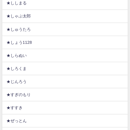
★ししまる
★しゃぶ太郎
★しゅうたろ
★しょう1128
★しらぬい
★しろくま
★じんろう
★すぎのもり
★すすき
★ぜっとん