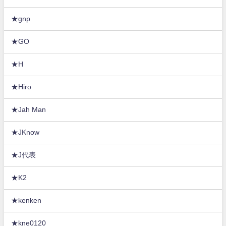
★gnp
★GO
★H
★Hiro
★Jah Man
★JKnow
★J代表
★K2
★kenken
★kne0120