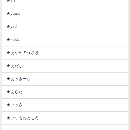
★TT
★yuu.s
★yz2
★zakk
★あかめのうさぎ
★あだち
★あっきーな
★あらた
★いっさ
★いつものところ