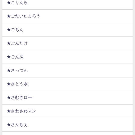
★こりんら
★ごだいたまろう
★ごちん
★ごんたけ
★ごん汰
★さっつん
★さとう水
★さむさロー
★さわさわマン
★さんちぇ