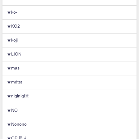
★ko-
★KO2
★koji
★LION
★mas
★mdtst
★niginigi堂
★NO
★Nonono
★OPI星人