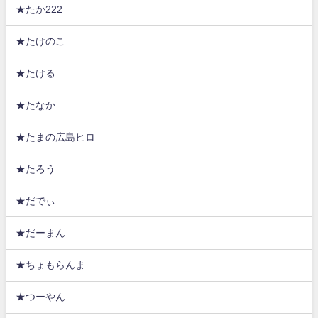
★たか222
★たけのこ
★たける
★たなか
★たまの広島ヒロ
★たろう
★だでぃ
★だーまん
★ちょもらんま
★つーやん