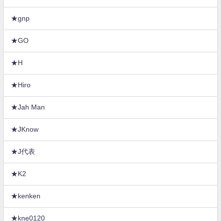
★gnp
★GO
★H
★Hiro
★Jah Man
★JKnow
★J代表
★K2
★kenken
★kne0120