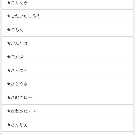
★こりんら
★ごだいたまろう
★ごちん
★ごんたけ
★ごん汰
★さっつん
★さとう水
★さむさロー
★さわさわマン
★さんちぇ