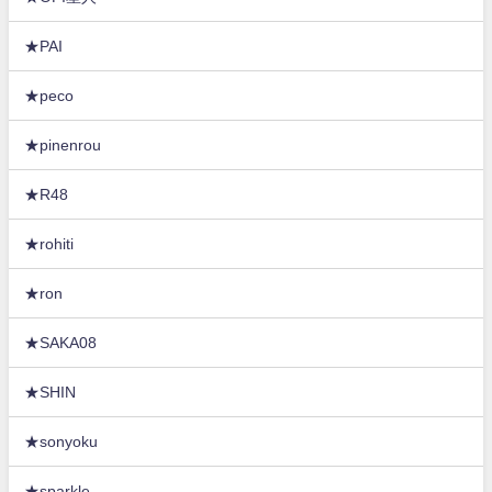
★PAI
★peco
★pinenrou
★R48
★rohiti
★ron
★SAKA08
★SHIN
★sonyoku
★sparkle