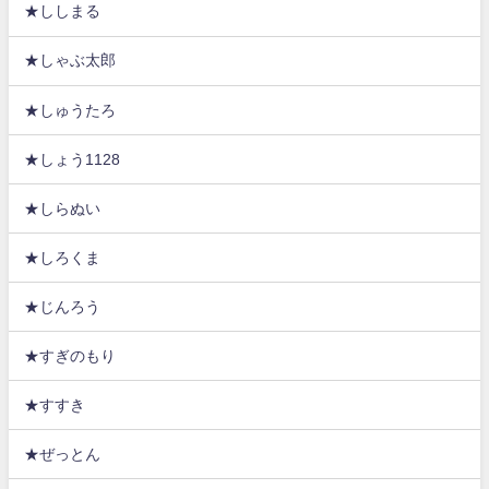
★ししまる
★しゃぶ太郎
★しゅうたろ
★しょう1128
★しらぬい
★しろくま
★じんろう
★すぎのもり
★すすき
★ぜっとん