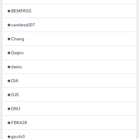
★BEMPASS
★careless007
★Chang
★Daijiro
★daiou
★DIA
★DJ5
★DMJ
★FBK428
★gicchi3