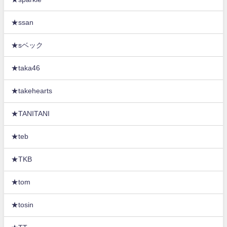
★ssan
★sベック
★taka46
★takehearts
★TANITANI
★teb
★TKB
★tom
★tosin