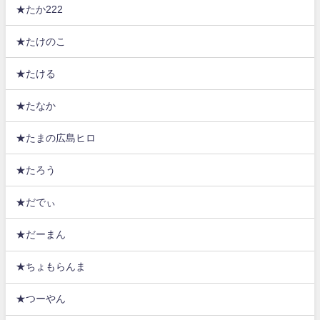
★たか222
★たけのこ
★たける
★たなか
★たまの広島ヒロ
★たろう
★だでぃ
★だーまん
★ちょもらんま
★つーやん