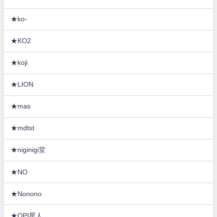
★ko-
★KO2
★koji
★LION
★mas
★mdtst
★niginigi堂
★NO
★Nonono
★OPI星人