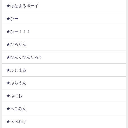
★はなまるボーイ
★ひー
★ひー！！！
★ぴろりん
★ぴんくぴんたろう
★ふじまる
★ぶらうん
★ぷにお
★へこみん
★へべれけ