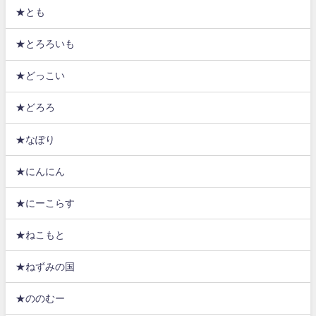
★とも
★とろろいも
★どっこい
★どろろ
★なぽり
★にんにん
★にーこらす
★ねこもと
★ねずみの国
★ののむー