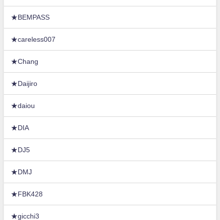
★BEMPASS
★careless007
★Chang
★Daijiro
★daiou
★DIA
★DJ5
★DMJ
★FBK428
★gicchi3