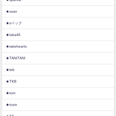
★ssan
★sベック
★taka46
★takehearts
★TANITANI
★teb
★TKB
★tom
★tosin