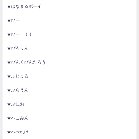
★はなまるボーイ
★ひー
★ひー！！！
★ぴろりん
★ぴんくぴんたろう
★ふじまる
★ぶらうん
★ぷにお
★へこみん
★へべれけ