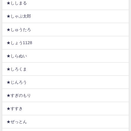
★ししまる
★しゃぶ太郎
★しゅうたろ
★しょう1128
★しらぬい
★しろくま
★じんろう
★すぎのもり
★すすき
★ぜっとん