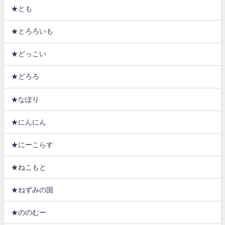
★とも
★とろろいも
★どっこい
★どろろ
★なぽり
★にんにん
★にーこらす
★ねこもと
★ねずみの国
★ののむー