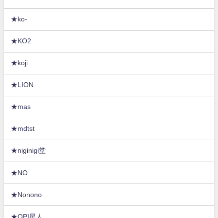
★ko-
★KO2
★koji
★LION
★mas
★mdtst
★niginigi堂
★NO
★Nonono
★OPI星人