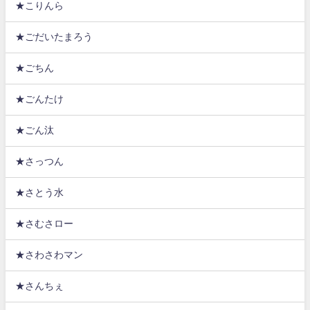
★こりんら
★ごだいたまろう
★ごちん
★ごんたけ
★ごん汰
★さっつん
★さとう水
★さむさロー
★さわさわマン
★さんちぇ