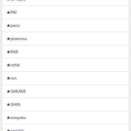
★PAI
★peco
★pinenrou
★R48
★rohiti
★ron
★SAKA08
★SHIN
★sonyoku
★sparkle