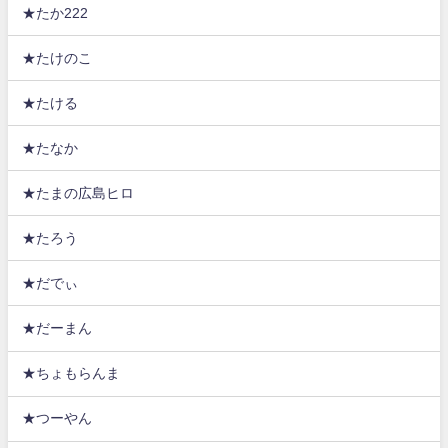
★たか222
★たけのこ
★たける
★たなか
★たまの広島ヒロ
★たろう
★だでぃ
★だーまん
★ちょもらんま
★つーやん